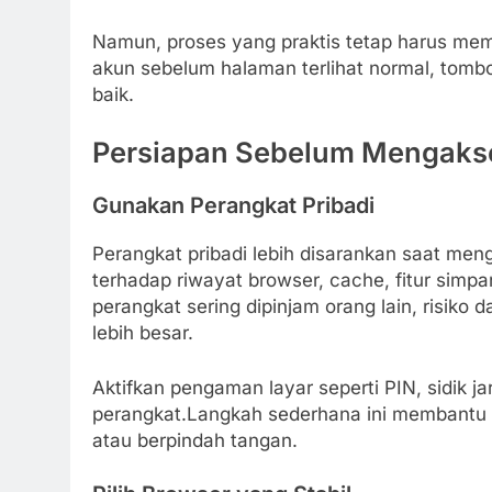
Namun, proses yang praktis tetap harus m
akun sebelum halaman terlihat normal, tombo
baik.
Persiapan Sebelum Mengaks
Gunakan Perangkat Pribadi
Perangkat pribadi lebih disarankan saat men
terhadap riwayat browser, cache, fitur simp
perangkat sering dipinjam orang lain, risiko d
lebih besar.
Aktifkan pengaman layar seperti PIN, sidik 
perangkat.Langkah sederhana ini membantu me
atau berpindah tangan.