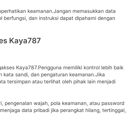
emperhatikan keamanan.Jangan memasukkan data
l berfungsi, dan instruksi dapat dipahami dengan
es Kaya787
gakses Kaya787.Pengguna memiliki kontrol lebih baik
an kata sandi, dan pengaturan keamanan.Jika
ata tersimpan atau terlihat oleh pihak lain menjadi
jari, pengenalan wajah, pola keamanan, atau password
njaga data pribadi jika perangkat hilang, tertinggal,