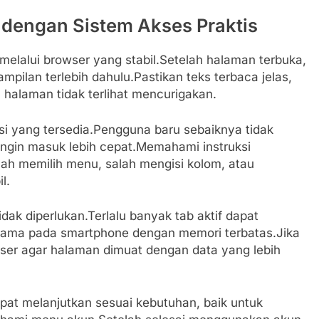
engan Sistem Akses Praktis
lalui browser yang stabil.Setelah halaman terbuka,
pilan terlebih dahulu.Pastikan teks terbaca jelas,
 halaman tidak terlihat mencurigakan.
i yang tersedia.Pengguna baru sebaiknya tidak
ngin masuk lebih cepat.Memahami instruksi
ah memilih menu, salah mengisi kolom, atau
l.
dak diperlukan.Terlalu banyak tab aktif dapat
utama pada smartphone dengan memori terbatas.Jika
wser agar halaman dimuat dengan data yang lebih
pat melanjutkan sesuai kebutuhan, baik untuk