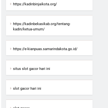
https://kadinbinjaikota.org/
https://kadinbekasikab.org/tentang-
kadin/ketua-umum/
https://e-kianpuas.samarindakota.go.id/
situs slot gacor hari ini
slot gacor hari ini