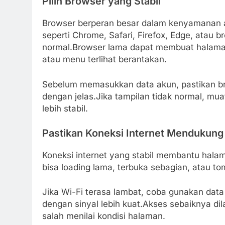
Pilih Browser yang Stabil
Browser berperan besar dalam kenyamanan a
seperti Chrome, Safari, Firefox, Edge, atau
normal.Browser lama dapat membuat halaman
atau menu terlihat berantakan.
Sebelum memasukkan data akun, pastikan 
dengan jelas.Jika tampilan tidak normal, mu
lebih stabil.
Pastikan Koneksi Internet Mendukung
Koneksi internet yang stabil membantu hala
bisa loading lama, terbuka sebagian, atau t
Jika Wi-Fi terasa lambat, coba gunakan data se
dengan sinyal lebih kuat.Akses sebaiknya di
salah menilai kondisi halaman.