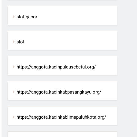
slot gacor
slot
https://anggota.kadinpulausebetul.org/
https://anggota.kadinkabpasangkayu.org/
https://anggota.kadinkablimapuluhkota.org/