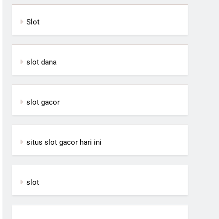
Slot
slot dana
slot gacor
situs slot gacor hari ini
slot