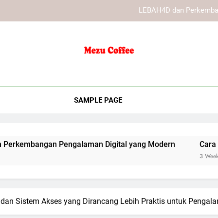
LEBAH4D dan Perkemban
Cara Memahami Struktur H
Cara Memahami Struktur
u Coffee
EDWINSLOT dan Perkemban
opi Premium Berkualitas Tinggi Dari Mezu Coffee. Setiap Tegu
LEBAH4D dan Perkemban
SAMPLE PAGE
Cara Memahami Struktur H
Cara Memahami Struktur
an Pengalaman Digital yang Modern
Cara Memahami S
3 Weeks Ago
dan Sistem Akses yang Dirancang Lebih Praktis untuk Penga