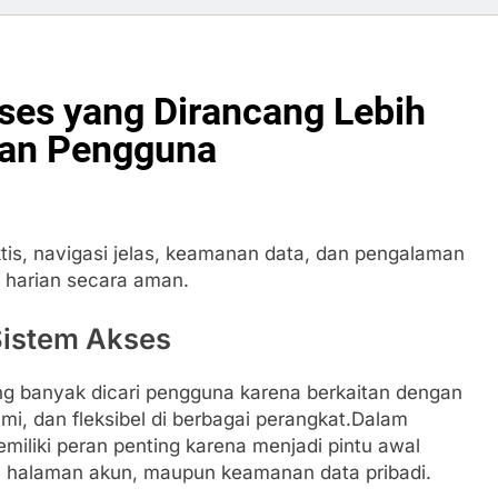
ses yang Dirancang Lebih
man Pengguna
is, navigasi jelas, keamanan data, dan pengalaman
 harian secara aman.
Sistem Akses
ang banyak dicari pengguna karena berkaitan dengan
i, dan fleksibel di berbagai perangkat.Dalam
miliki peran penting karena menjadi pintu awal
, halaman akun, maupun keamanan data pribadi.