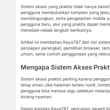
Sistem akses yang praktis tidak hanya berart
pengguna membutuhkan tampilan yang jelas,
membingungkan, serta pengalaman mobile y
pengguna baru, alur yang praktis dapat m
menebak-nebak langkah berikutnya.
Artikel ini membahas Kaya787 dari sisi siste
persiapan perangkat, pemilihan browser, tam
umum, serta contoh penggunaan yang releva
Mengapa Sistem Akses Prakti
Sistem akses praktis penting karena pengguna
tetap aman.Jika halaman terlalu rumit, tombol
pengguna bisa merasa ragu sebelum melanju
kurang nyaman.
Dalam konteks Kaya787, pencarian seperti K