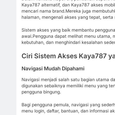
Kaya787 alternatif, dan Kaya787 akses mob
mencari nama brand.Mereka juga membutuhk
halaman, mengenali akses yang tepat, serta
Sistem akses yang baik membantu pengguna
awal.Pengguna dapat melihat menu utama, m
kebutuhan, dan menghindari kesalahan sederha
Ciri Sistem Akses Kaya787 ya
Navigasi Mudah Dipahami
Navigasi menjadi salah satu bagian utama d
digunakan sebaiknya memiliki menu yang tert
pengguna bingung.
Bagi pengguna pemula, navigasi yang sede
menu login, daftar, bantuan, dan informasi a