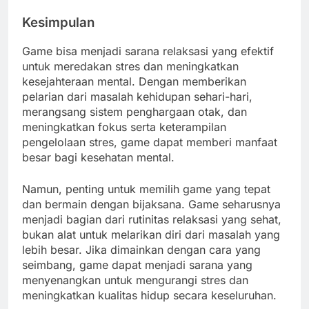
Kesimpulan
Game bisa menjadi sarana relaksasi yang efektif
untuk meredakan stres dan meningkatkan
kesejahteraan mental. Dengan memberikan
pelarian dari masalah kehidupan sehari-hari,
merangsang sistem penghargaan otak, dan
meningkatkan fokus serta keterampilan
pengelolaan stres, game dapat memberi manfaat
besar bagi kesehatan mental.
Namun, penting untuk memilih game yang tepat
dan bermain dengan bijaksana. Game seharusnya
menjadi bagian dari rutinitas relaksasi yang sehat,
bukan alat untuk melarikan diri dari masalah yang
lebih besar. Jika dimainkan dengan cara yang
seimbang, game dapat menjadi sarana yang
menyenangkan untuk mengurangi stres dan
meningkatkan kualitas hidup secara keseluruhan.