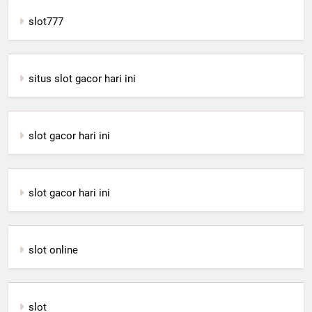
slot777
situs slot gacor hari ini
slot gacor hari ini
slot gacor hari ini
slot online
slot