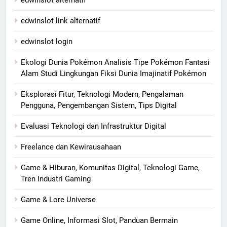
edwinslot link alternatif
edwinslot login
Ekologi Dunia Pokémon Analisis Tipe Pokémon Fantasi
Alam Studi Lingkungan Fiksi Dunia Imajinatif Pokémon
Eksplorasi Fitur, Teknologi Modern, Pengalaman
Pengguna, Pengembangan Sistem, Tips Digital
Evaluasi Teknologi dan Infrastruktur Digital
Freelance dan Kewirausahaan
Game & Hiburan, Komunitas Digital, Teknologi Game,
Tren Industri Gaming
Game & Lore Universe
Game Online, Informasi Slot, Panduan Bermain