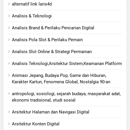
alternatif link laris4d
Analisis & Teknologi
Analisis Brand & Perilaku Pencarian Digital
Analisis Pola Slot & Perilaku Pemain
Analisis Slot Online & Strategi Permainan
Analisis Teknologi,Arsitektur Sistem,Keamanan Platform
Animasi Jepang, Budaya Pop, Game dan Hiburan,
Karakter Kartun, Fenomena Global, Nostalgia 90-an
antropologi, sosiologi, sejarah budaya, masyarakat adat,
ekonomi tradisional, studi sosial
Arsitektur Halaman dan Navigasi Digital
Arsitektur Konten Digital