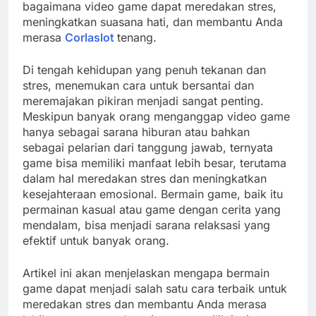
bagaimana video game dapat meredakan stres,
meningkatkan suasana hati, dan membantu Anda
merasa
Corlaslot
tenang.
Di tengah kehidupan yang penuh tekanan dan
stres, menemukan cara untuk bersantai dan
meremajakan pikiran menjadi sangat penting.
Meskipun banyak orang menganggap video game
hanya sebagai sarana hiburan atau bahkan
sebagai pelarian dari tanggung jawab, ternyata
game bisa memiliki manfaat lebih besar, terutama
dalam hal meredakan stres dan meningkatkan
kesejahteraan emosional. Bermain game, baik itu
permainan kasual atau game dengan cerita yang
mendalam, bisa menjadi sarana relaksasi yang
efektif untuk banyak orang.
Artikel ini akan menjelaskan mengapa bermain
game dapat menjadi salah satu cara terbaik untuk
meredakan stres dan membantu Anda merasa