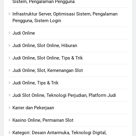
Sistem, Pengalaman Pengguna
Infrastruktur Server, Optimisasi Sistem, Pengalaman
Pengguna, Sistem Login
Judi Online
Judi Online, Slot Online, Hiburan
Judi Online, Slot Online, Tips & Trik
Judi Online, Slot, Kemenangan Slot
Judi Online, Tips & Trik
Judi Slot Online, Teknologi Perjudian, Platform Judi
Karier dan Pekerjaan
Kasino Online, Permainan Slot
Kategori: Desain Antarmuka, Teknologi Digital,