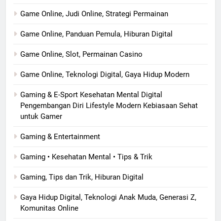
Game Online, Judi Online, Strategi Permainan
Game Online, Panduan Pemula, Hiburan Digital
Game Online, Slot, Permainan Casino
Game Online, Teknologi Digital, Gaya Hidup Modern
Gaming & E-Sport Kesehatan Mental Digital
Pengembangan Diri Lifestyle Modern Kebiasaan Sehat
untuk Gamer
Gaming & Entertainment
Gaming • Kesehatan Mental • Tips & Trik
Gaming, Tips dan Trik, Hiburan Digital
Gaya Hidup Digital, Teknologi Anak Muda, Generasi Z,
Komunitas Online