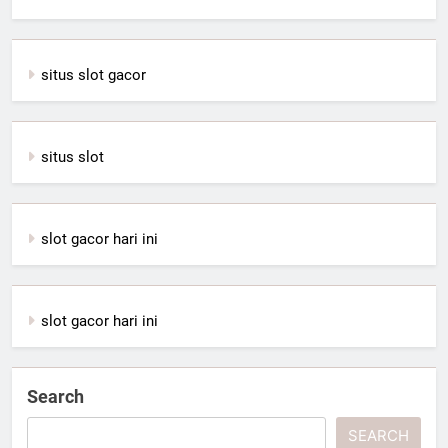
situs slot gacor
situs slot
slot gacor hari ini
slot gacor hari ini
Search
SEARCH