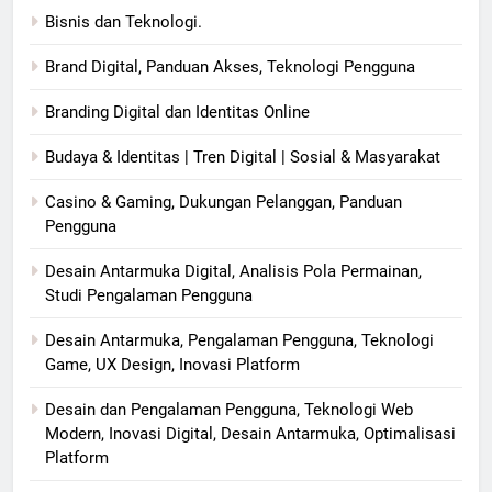
Bisnis dan Teknologi.
Brand Digital, Panduan Akses, Teknologi Pengguna
Branding Digital dan Identitas Online
Budaya & Identitas | Tren Digital | Sosial & Masyarakat
Casino & Gaming, Dukungan Pelanggan, Panduan
Pengguna
Desain Antarmuka Digital, Analisis Pola Permainan,
Studi Pengalaman Pengguna
Desain Antarmuka, Pengalaman Pengguna, Teknologi
Game, UX Design, Inovasi Platform
Desain dan Pengalaman Pengguna, Teknologi Web
Modern, Inovasi Digital, Desain Antarmuka, Optimalisasi
Platform