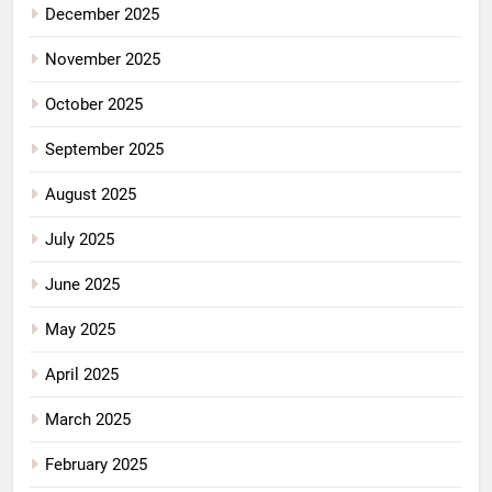
December 2025
November 2025
October 2025
September 2025
August 2025
July 2025
June 2025
May 2025
April 2025
March 2025
February 2025