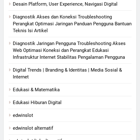
Desain Platform, User Experience, Navigasi Digital
Diagnostik Akses dan Koneksi Troubleshooting
Perangkat Optimasi Jaringan Panduan Pengguna Bantuan
Teknis Isi Artikel
Diagnostik Jaringan Pengguna Troubleshooting Akses
Web Optimasi Koneksi dan Perangkat Edukasi
Infrastruktur Internet Stabilitas Pengalaman Pengguna
Digital Trends | Branding & Identitas | Media Sosial &
Internet
Edukasi & Matematika
Edukasi Hiburan Digital
edwinslot
edwinslot alternatif