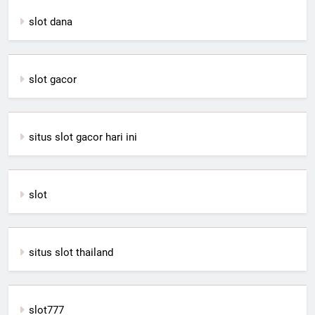
slot dana
slot gacor
situs slot gacor hari ini
slot
situs slot thailand
slot777