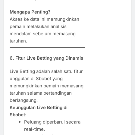
Mengapa Penting?
Akses ke data ini memungkinkan
pemain melakukan analisis
mendalam sebelum memasang
taruhan.
6. Fitur Live Betting yang Dinamis
Live Betting adalah salah satu fitur
unggulan di Sbobet yang
memungkinkan pemain memasang
taruhan selama pertandingan
berlangsung.
Keunggulan Live Betting di
Sbobet:
Peluang diperbarui secara
real-time.