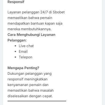
Responsif
Layanan pelanggan 24/7 di Sbobet
memastikan bahwa pemain
mendapatkan bantuan kapan saja
mereka membutuhkannya.
Cara Menghubungi Layanan
Pelanggan:
Live chat
Email
Telepon
Mengapa Penting?
Dukungan pelanggan yang
responsif meningkatkan
kenyamanan pemain dan
memastikan bahwa masalah
diselesaikan dengan cepat.