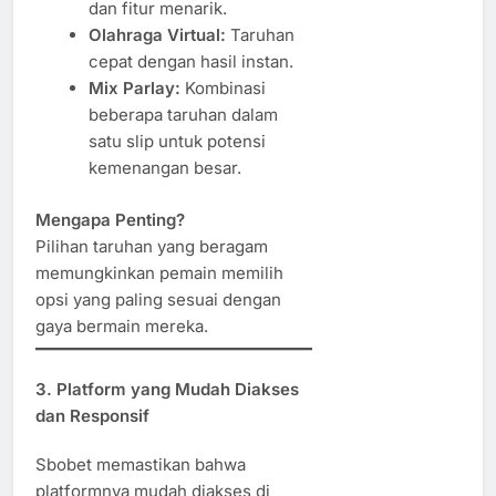
dan fitur menarik.
Olahraga Virtual:
Taruhan
cepat dengan hasil instan.
Mix Parlay:
Kombinasi
beberapa taruhan dalam
satu slip untuk potensi
kemenangan besar.
Mengapa Penting?
Pilihan taruhan yang beragam
memungkinkan pemain memilih
opsi yang paling sesuai dengan
gaya bermain mereka.
3. Platform yang Mudah Diakses
dan Responsif
Sbobet memastikan bahwa
platformnya mudah diakses di