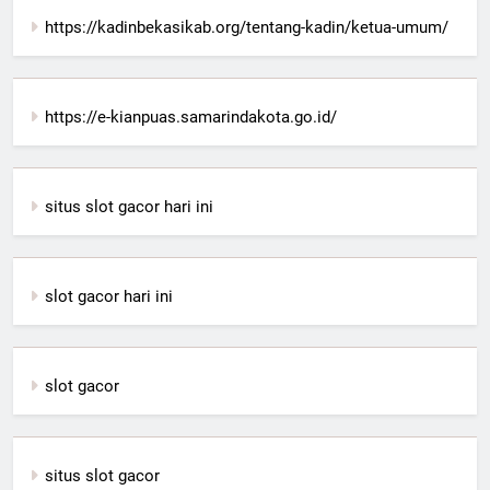
https://kadinbekasikab.org/tentang-kadin/ketua-umum/
https://e-kianpuas.samarindakota.go.id/
situs slot gacor hari ini
slot gacor hari ini
slot gacor
situs slot gacor