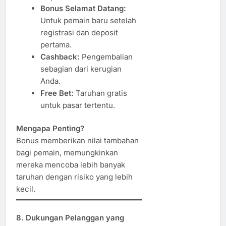
Bonus Selamat Datang:
Untuk pemain baru setelah
registrasi dan deposit
pertama.
Cashback:
Pengembalian
sebagian dari kerugian
Anda.
Free Bet:
Taruhan gratis
untuk pasar tertentu.
Mengapa Penting?
Bonus memberikan nilai tambahan
bagi pemain, memungkinkan
mereka mencoba lebih banyak
taruhan dengan risiko yang lebih
kecil.
8. Dukungan Pelanggan yang