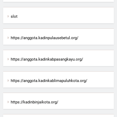
slot
https://anggota.kadinpulausebetul.org/
https://anggota.kadinkabpasangkayu.org/
https://anggota.kadinkablimapuluhkota.org/
https://kadinbinjaikota.org/