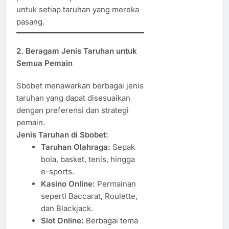
untuk setiap taruhan yang mereka
pasang.
2. Beragam Jenis Taruhan untuk
Semua Pemain
Sbobet menawarkan berbagai jenis
taruhan yang dapat disesuaikan
dengan preferensi dan strategi
pemain.
Jenis Taruhan di Sbobet:
Taruhan Olahraga:
Sepak
bola, basket, tenis, hingga
e-sports.
Kasino Online:
Permainan
seperti Baccarat, Roulette,
dan Blackjack.
Slot Online:
Berbagai tema