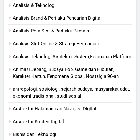
Analisis & Teknologi
Analisis Brand & Perilaku Pencarian Digital
Analisis Pola Slot & Perilaku Pemain
Analisis Slot Online & Strategi Permainan
Analisis Teknologi,Arsitektur Sistem,Keamanan Platform
Animasi Jepang, Budaya Pop, Game dan Hiburan,
Karakter Kartun, Fenomena Global, Nostalgia 90-an
antropologi, sosiologi, sejarah budaya, masyarakat adat,
ekonomi tradisional, studi sosial
Arsitektur Halaman dan Navigasi Digital
Arsitektur Konten Digital
Bisnis dan Teknologi.