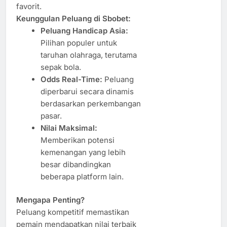
favorit.
Keunggulan Peluang di Sbobet:
Peluang Handicap Asia:
Pilihan populer untuk
taruhan olahraga, terutama
sepak bola.
Odds Real-Time:
Peluang
diperbarui secara dinamis
berdasarkan perkembangan
pasar.
Nilai Maksimal:
Memberikan potensi
kemenangan yang lebih
besar dibandingkan
beberapa platform lain.
Mengapa Penting?
Peluang kompetitif memastikan
pemain mendapatkan nilai terbaik