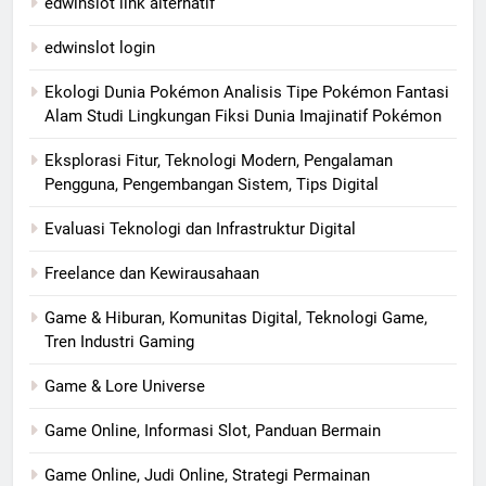
edwinslot link alternatif
edwinslot login
Ekologi Dunia Pokémon Analisis Tipe Pokémon Fantasi
Alam Studi Lingkungan Fiksi Dunia Imajinatif Pokémon
Eksplorasi Fitur, Teknologi Modern, Pengalaman
Pengguna, Pengembangan Sistem, Tips Digital
Evaluasi Teknologi dan Infrastruktur Digital
Freelance dan Kewirausahaan
Game & Hiburan, Komunitas Digital, Teknologi Game,
Tren Industri Gaming
Game & Lore Universe
Game Online, Informasi Slot, Panduan Bermain
Game Online, Judi Online, Strategi Permainan