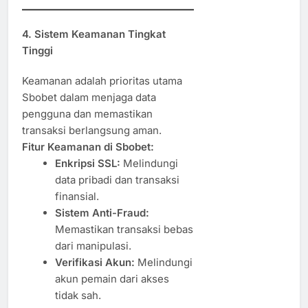
4. Sistem Keamanan Tingkat
Tinggi
Keamanan adalah prioritas utama
Sbobet dalam menjaga data
pengguna dan memastikan
transaksi berlangsung aman.
Fitur Keamanan di Sbobet:
Enkripsi SSL:
Melindungi
data pribadi dan transaksi
finansial.
Sistem Anti-Fraud:
Memastikan transaksi bebas
dari manipulasi.
Verifikasi Akun:
Melindungi
akun pemain dari akses
tidak sah.