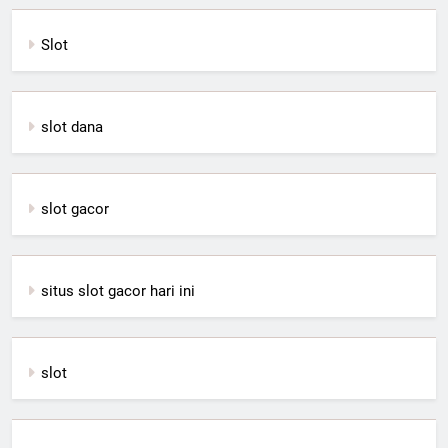
Slot
slot dana
slot gacor
situs slot gacor hari ini
slot