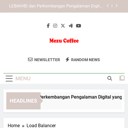
Skip
Cara Memahami Struktur Halaman EDWINSLOT
to
secara Menyeluruh
content
Cara Memahami Struktur Halaman LEBAH4D
secara Menyeluruh
EDWINSLOT dan Perkembangan Pengalaman
Digital yang Modern
LEBAH4D dan Perkembangan Pengalaman Digital
yang Modern
Mezu Coffee
Nikmati Kopi Premium Berkualitas
Cara Memahami Struktur Halaman EDWINSLOT
NEWSLETTER
RANDOM NEWS
secara Menyeluruh
Tinggi Dari Mezu Coffee. Setiap
Cara Memahami Struktur Halaman LEBAH4D
Tegukan Menghadirkan Rasa Yang
secara Menyeluruh
MENU
Istimewa.
DWINSLOT dan Perkembangan Pengalaman Digital yang Mod
HEADLINES
 Week Ago
Home
Load Balancer