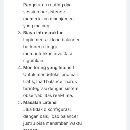
Pengaturan routing dan
session persistence
memerlukan manajemen
yang matang.
Biaya Infrastruktur
Implementasi load balancer
berkinerja tinggi
membutuhkan investasi
signifikan.
Monitoring yang Intensif
Untuk mendeteksi anomali
trafik, load balancer harus
terintegrasi dengan sistem
observabilitas real-time.
Masalah Latensi
Jika tidak dikonfigurasi
dengan baik, load balancer
justru bisa menambah waktu