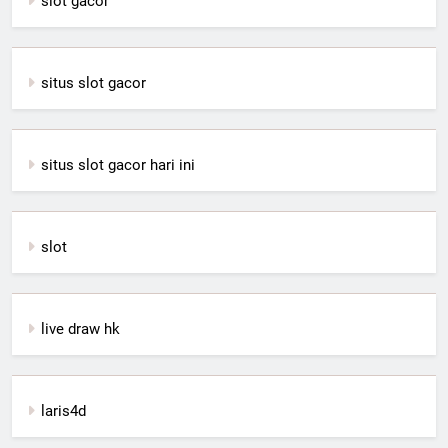
slot gacor
situs slot gacor
situs slot gacor hari ini
slot
live draw hk
laris4d