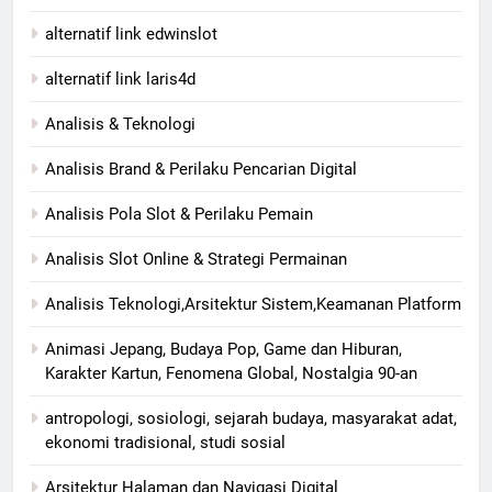
alternatif link edwinslot
alternatif link laris4d
Analisis & Teknologi
Analisis Brand & Perilaku Pencarian Digital
Analisis Pola Slot & Perilaku Pemain
Analisis Slot Online & Strategi Permainan
Analisis Teknologi,Arsitektur Sistem,Keamanan Platform
Animasi Jepang, Budaya Pop, Game dan Hiburan,
Karakter Kartun, Fenomena Global, Nostalgia 90-an
antropologi, sosiologi, sejarah budaya, masyarakat adat,
ekonomi tradisional, studi sosial
Arsitektur Halaman dan Navigasi Digital