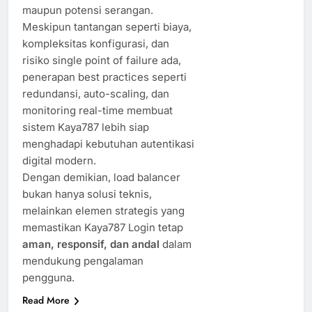
maupun potensi serangan.
Meskipun tantangan seperti biaya,
kompleksitas konfigurasi, dan
risiko single point of failure ada,
penerapan best practices seperti
redundansi, auto-scaling, dan
monitoring real-time membuat
sistem Kaya787 lebih siap
menghadapi kebutuhan autentikasi
digital modern.
Dengan demikian, load balancer
bukan hanya solusi teknis,
melainkan elemen strategis yang
memastikan Kaya787 Login tetap
aman, responsif, dan andal
dalam
mendukung pengalaman
pengguna.
Read More