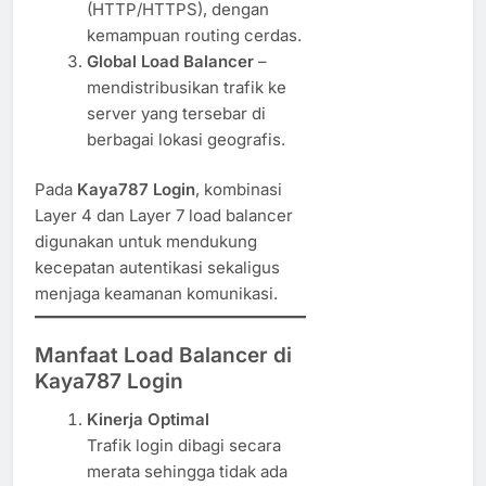
(HTTP/HTTPS), dengan
kemampuan routing cerdas.
Global Load Balancer
–
mendistribusikan trafik ke
server yang tersebar di
berbagai lokasi geografis.
Pada
Kaya787 Login
, kombinasi
Layer 4 dan Layer 7 load balancer
digunakan untuk mendukung
kecepatan autentikasi sekaligus
menjaga keamanan komunikasi.
Manfaat Load Balancer di
Kaya787 Login
Kinerja Optimal
Trafik login dibagi secara
merata sehingga tidak ada