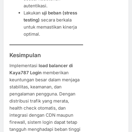
autentikasi.
Lakukan
uji beban (stress
testing)
secara berkala
untuk memastikan kinerja
optimal.
Kesimpulan
Implementasi
load balancer di
Kaya787 Login
memberikan
keuntungan besar dalam menjaga
stabilitas, keamanan, dan
pengalaman pengguna. Dengan
distribusi trafik yang merata,
health check otomatis, dan
integrasi dengan CDN maupun
firewall, sistem login dapat tetap
tangguh menghadapi beban tinggi