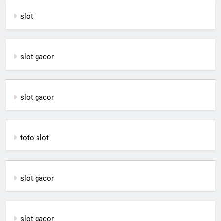
slot
slot gacor
slot gacor
toto slot
slot gacor
slot gacor