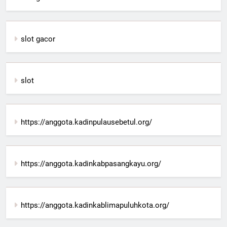
slot gacor
slot
https://anggota.kadinpulausebetul.org/
https://anggota.kadinkabpasangkayu.org/
https://anggota.kadinkablimapuluhkota.org/