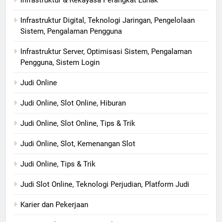
Infrastruktur & Rekayasa Perangkat Lunak
Infrastruktur Digital, Teknologi Jaringan, Pengelolaan
Sistem, Pengalaman Pengguna
Infrastruktur Server, Optimisasi Sistem, Pengalaman
Pengguna, Sistem Login
Judi Online
Judi Online, Slot Online, Hiburan
Judi Online, Slot Online, Tips & Trik
Judi Online, Slot, Kemenangan Slot
Judi Online, Tips & Trik
Judi Slot Online, Teknologi Perjudian, Platform Judi
Karier dan Pekerjaan