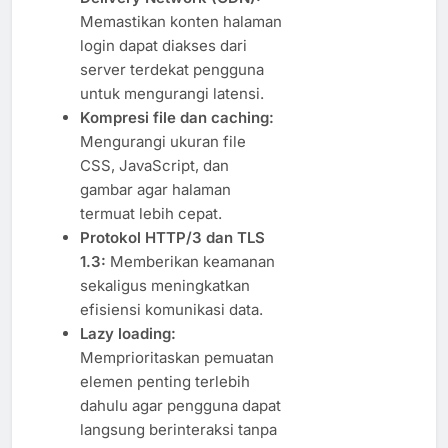
Memastikan konten halaman
login dapat diakses dari
server terdekat pengguna
untuk mengurangi latensi.
Kompresi file dan caching:
Mengurangi ukuran file
CSS, JavaScript, dan
gambar agar halaman
termuat lebih cepat.
Protokol HTTP/3 dan TLS
1.3:
Memberikan keamanan
sekaligus meningkatkan
efisiensi komunikasi data.
Lazy loading:
Memprioritaskan pemuatan
elemen penting terlebih
dahulu agar pengguna dapat
langsung berinteraksi tanpa