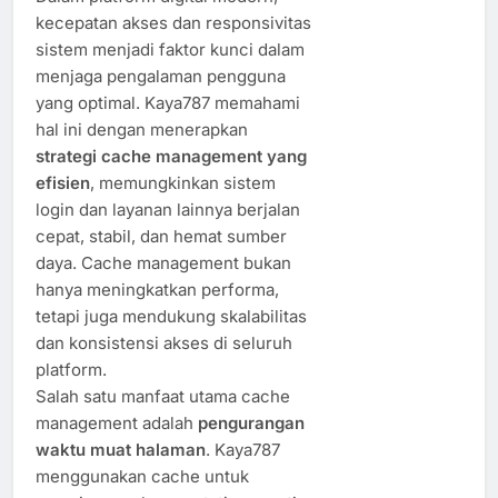
kecepatan akses dan responsivitas
sistem menjadi faktor kunci dalam
menjaga pengalaman pengguna
yang optimal. Kaya787 memahami
hal ini dengan menerapkan
strategi cache management yang
efisien
, memungkinkan sistem
login dan layanan lainnya berjalan
cepat, stabil, dan hemat sumber
daya. Cache management bukan
hanya meningkatkan performa,
tetapi juga mendukung skalabilitas
dan konsistensi akses di seluruh
platform.
Salah satu manfaat utama cache
management adalah
pengurangan
waktu muat halaman
. Kaya787
menggunakan cache untuk