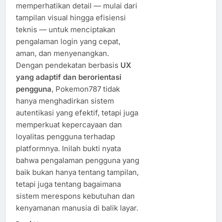
memperhatikan detail — mulai dari
tampilan visual hingga efisiensi
teknis — untuk menciptakan
pengalaman login yang cepat,
aman, dan menyenangkan.
Dengan pendekatan berbasis
UX
yang adaptif dan berorientasi
pengguna
, Pokemon787 tidak
hanya menghadirkan sistem
autentikasi yang efektif, tetapi juga
memperkuat kepercayaan dan
loyalitas pengguna terhadap
platformnya. Inilah bukti nyata
bahwa pengalaman pengguna yang
baik bukan hanya tentang tampilan,
tetapi juga tentang bagaimana
sistem merespons kebutuhan dan
kenyamanan manusia di balik layar.