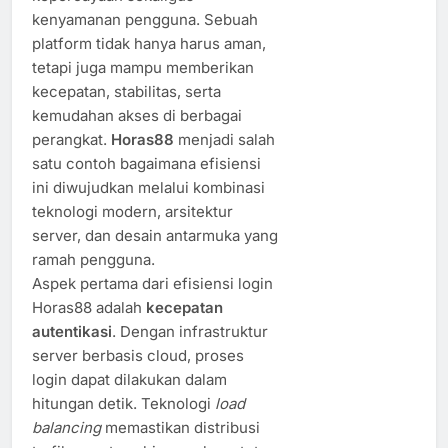
kenyamanan pengguna. Sebuah
platform tidak hanya harus aman,
tetapi juga mampu memberikan
kecepatan, stabilitas, serta
kemudahan akses di berbagai
perangkat.
Horas88
menjadi salah
satu contoh bagaimana efisiensi
ini diwujudkan melalui kombinasi
teknologi modern, arsitektur
server, dan desain antarmuka yang
ramah pengguna.
Aspek pertama dari efisiensi login
Horas88 adalah
kecepatan
autentikasi
. Dengan infrastruktur
server berbasis cloud, proses
login dapat dilakukan dalam
hitungan detik. Teknologi
load
balancing
memastikan distribusi