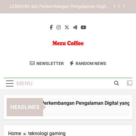
Skip
Cara Memahami Struktur Halaman EDWINSLOT
to
secara Menyeluruh
content
Cara Memahami Struktur Halaman LEBAH4D
secara Menyeluruh
EDWINSLOT dan Perkembangan Pengalaman
Digital yang Modern
LEBAH4D dan Perkembangan Pengalaman Digital
yang Modern
Mezu Coffee
Nikmati Kopi Premium Berkualitas
Cara Memahami Struktur Halaman EDWINSLOT
NEWSLETTER
RANDOM NEWS
secara Menyeluruh
Tinggi Dari Mezu Coffee. Setiap
Cara Memahami Struktur Halaman LEBAH4D
Tegukan Menghadirkan Rasa Yang
secara Menyeluruh
MENU
Istimewa.
DWINSLOT dan Perkembangan Pengalaman Digital yang Mode
HEADLINES
Weeks Ago
Home
teknologi gaming