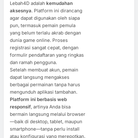
Lebah4D adalah
kemudahan
aksesnya
. Platform ini dirancang
agar dapat digunakan oleh siapa
pun, termasuk pemain pemula
yang belum terlalu akrab dengan
dunia game online. Proses
registrasi sangat cepat, dengan
formulir pendaftaran yang ringkas
dan ramah pengguna.
Setelah membuat akun, pemain
dapat langsung mengakses
berbagai permainan tanpa harus
mengunduh aplikasi tambahan.
Platform ini berbasis web
responsif
, artinya Anda bisa
bermain langsung melalui browser
—baik di desktop, tablet, maupun
smartphone—tanpa perlu install
atau konfigurasi yang merepotkan.