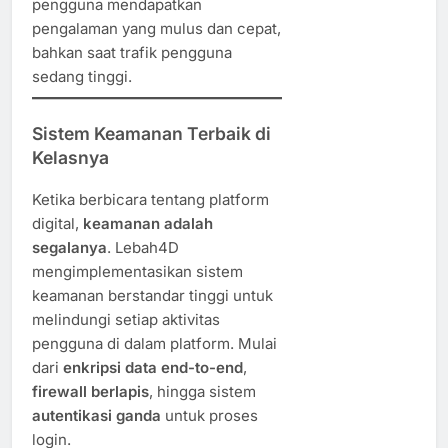
pengguna mendapatkan
pengalaman yang mulus dan cepat,
bahkan saat trafik pengguna
sedang tinggi.
Sistem Keamanan Terbaik di
Kelasnya
Ketika berbicara tentang platform
digital,
keamanan adalah
segalanya
. Lebah4D
mengimplementasikan sistem
keamanan berstandar tinggi untuk
melindungi setiap aktivitas
pengguna di dalam platform. Mulai
dari
enkripsi data end-to-end
,
firewall berlapis
, hingga sistem
autentikasi ganda
untuk proses
login.