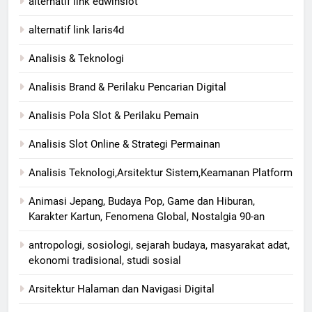
alternatif link edwinslot
alternatif link laris4d
Analisis & Teknologi
Analisis Brand & Perilaku Pencarian Digital
Analisis Pola Slot & Perilaku Pemain
Analisis Slot Online & Strategi Permainan
Analisis Teknologi,Arsitektur Sistem,Keamanan Platform
Animasi Jepang, Budaya Pop, Game dan Hiburan,
Karakter Kartun, Fenomena Global, Nostalgia 90-an
antropologi, sosiologi, sejarah budaya, masyarakat adat,
ekonomi tradisional, studi sosial
Arsitektur Halaman dan Navigasi Digital