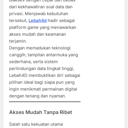
dari kekhawatiran soal data dan
privasi. Menjawab kebutuhan
tersebut,
Lebah4d
hadir sebagai
platform game yang menawarkan
akses mudah dan keamanan
terjamin.
Dengan memadukan teknologi
canggih, tampilan antarmuka yang
sederhana, serta sistem
perlindungan data tingkat tinggi,
Lebah4D membuktikan diri sebagai
pilihan ideal bagi siapa pun yang
ingin menikmati permainan digital
dengan tenang dan nyaman.
Akses Mudah Tanpa Ribet
Salah satu kekuatan utama