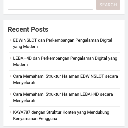
SEARCH
Recent Posts
EDWINSLOT dan Perkembangan Pengalaman Digital
yang Modern
LEBAH4D dan Perkembangan Pengalaman Digital yang
Modern
Cara Memahami Struktur Halaman EDWINSLOT secara
Menyeluruh
Cara Memahami Struktur Halaman LEBAH4D secara
Menyeluruh
KAYA787 dengan Struktur Konten yang Mendukung
Kenyamanan Pengguna