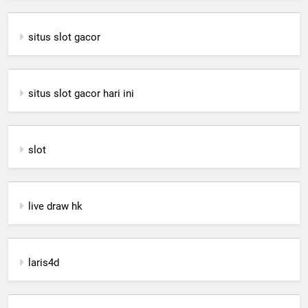
situs slot gacor
situs slot gacor hari ini
slot
live draw hk
laris4d