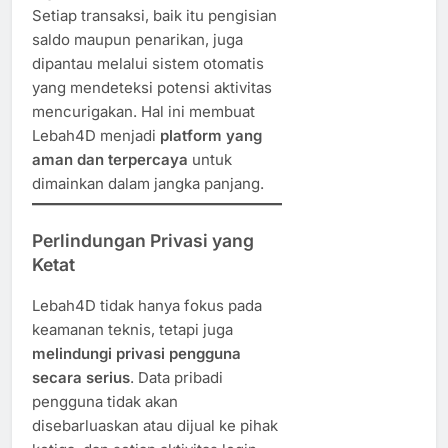
Setiap transaksi, baik itu pengisian
saldo maupun penarikan, juga
dipantau melalui sistem otomatis
yang mendeteksi potensi aktivitas
mencurigakan. Hal ini membuat
Lebah4D menjadi
platform yang
aman dan terpercaya
untuk
dimainkan dalam jangka panjang.
Perlindungan Privasi yang
Ketat
Lebah4D tidak hanya fokus pada
keamanan teknis, tetapi juga
melindungi privasi pengguna
secara serius
. Data pribadi
pengguna tidak akan
disebarluaskan atau dijual ke pihak