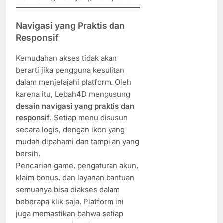
Navigasi yang Praktis dan
Responsif
Kemudahan akses tidak akan
berarti jika pengguna kesulitan
dalam menjelajahi platform. Oleh
karena itu, Lebah4D mengusung
desain navigasi yang praktis dan
responsif
. Setiap menu disusun
secara logis, dengan ikon yang
mudah dipahami dan tampilan yang
bersih.
Pencarian game, pengaturan akun,
klaim bonus, dan layanan bantuan
semuanya bisa diakses dalam
beberapa klik saja. Platform ini
juga memastikan bahwa setiap