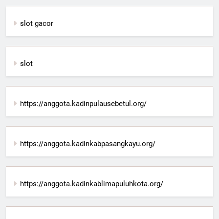
slot gacor
slot
https://anggota.kadinpulausebetul.org/
https://anggota.kadinkabpasangkayu.org/
https://anggota.kadinkablimapuluhkota.org/