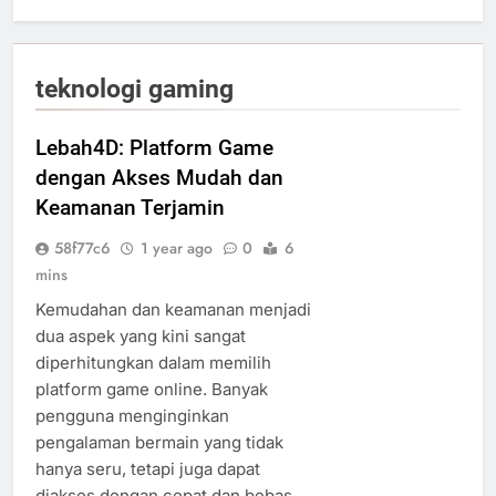
teknologi gaming
Lebah4D: Platform Game
dengan Akses Mudah dan
Keamanan Terjamin
58f77c6
1 year ago
0
6
mins
Kemudahan dan keamanan menjadi
dua aspek yang kini sangat
diperhitungkan dalam memilih
platform game online. Banyak
pengguna menginginkan
pengalaman bermain yang tidak
hanya seru, tetapi juga dapat
diakses dengan cepat dan bebas