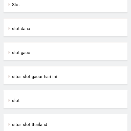
Slot
slot dana
slot gacor
situs slot gacor hari ini
slot
situs slot thailand