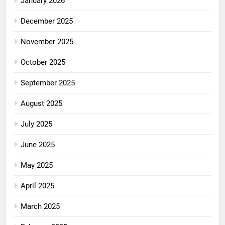
January 2026
December 2025
November 2025
October 2025
September 2025
August 2025
July 2025
June 2025
May 2025
April 2025
March 2025