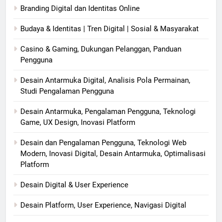
Branding Digital dan Identitas Online
Budaya & Identitas | Tren Digital | Sosial & Masyarakat
Casino & Gaming, Dukungan Pelanggan, Panduan
Pengguna
Desain Antarmuka Digital, Analisis Pola Permainan,
Studi Pengalaman Pengguna
Desain Antarmuka, Pengalaman Pengguna, Teknologi
Game, UX Design, Inovasi Platform
Desain dan Pengalaman Pengguna, Teknologi Web
Modern, Inovasi Digital, Desain Antarmuka, Optimalisasi
Platform
Desain Digital & User Experience
Desain Platform, User Experience, Navigasi Digital