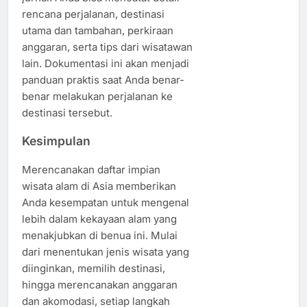
rencana perjalanan, destinasi
utama dan tambahan, perkiraan
anggaran, serta tips dari wisatawan
lain. Dokumentasi ini akan menjadi
panduan praktis saat Anda benar-
benar melakukan perjalanan ke
destinasi tersebut.
Kesimpulan
Merencanakan daftar impian
wisata alam di Asia memberikan
Anda kesempatan untuk mengenal
lebih dalam kekayaan alam yang
menakjubkan di benua ini. Mulai
dari menentukan jenis wisata yang
diinginkan, memilih destinasi,
hingga merencanakan anggaran
dan akomodasi, setiap langkah