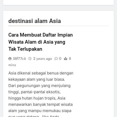
destinasi alam Asia
Cara Membuat Daftar Impian
Wisata Alam di Asia yang
Tak Terlupakan
58f77c6
2 years ago
0
8
mins
Asia dikenal sebagai benua dengan
kekayaan alam yang luar biasa.
Dari pegunungan yang menjulang
tinggi, pantai-pantai eksotis,
hingga hutan hujan tropis, Asia
menawarkan banyak tempat wisata
alam yang mampu memukau siapa
pun yang datang. Jika Anda