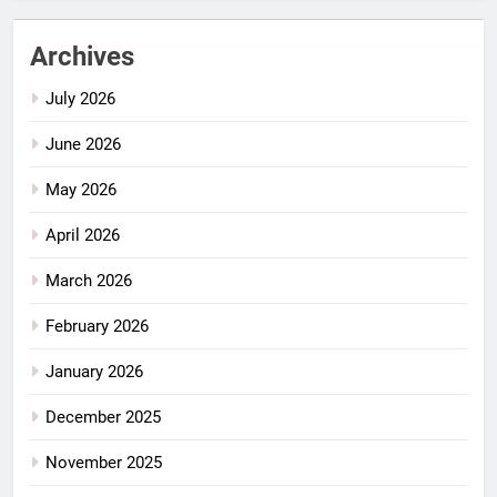
Archives
July 2026
June 2026
May 2026
April 2026
March 2026
February 2026
January 2026
December 2025
November 2025