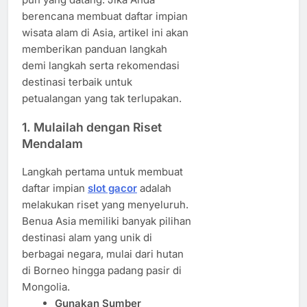
berencana membuat daftar impian
wisata alam di Asia, artikel ini akan
memberikan panduan langkah
demi langkah serta rekomendasi
destinasi terbaik untuk
petualangan yang tak terlupakan.
1.
Mulailah dengan Riset
Mendalam
Langkah pertama untuk membuat
daftar impian
slot gacor
adalah
melakukan riset yang menyeluruh.
Benua Asia memiliki banyak pilihan
destinasi alam yang unik di
berbagai negara, mulai dari hutan
di Borneo hingga padang pasir di
Mongolia.
Gunakan Sumber