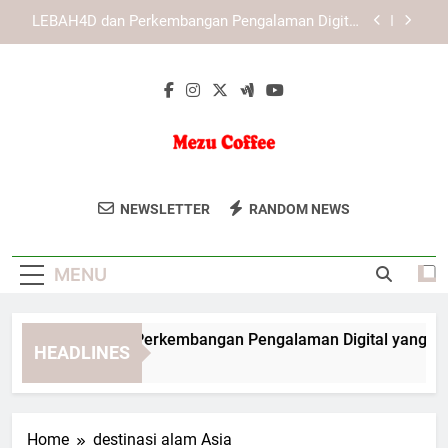
Skip
Cara Memahami Struktur Halaman EDWINSLOT
to
secara Menyeluruh
content
Cara Memahami Struktur Halaman LEBAH4D
secara Menyeluruh
EDWINSLOT dan Perkembangan Pengalaman
Digital yang Modern
LEBAH4D dan Perkembangan Pengalaman Digital
yang Modern
Mezu Coffee
Nikmati Kopi Premium Berkualitas
Cara Memahami Struktur Halaman EDWINSLOT
NEWSLETTER
RANDOM NEWS
secara Menyeluruh
Tinggi Dari Mezu Coffee. Setiap
Cara Memahami Struktur Halaman LEBAH4D
Tegukan Menghadirkan Rasa Yang
secara Menyeluruh
MENU
Istimewa.
WINSLOT dan Perkembangan Pengalaman Digital yang Mode
HEADLINES
Weeks Ago
Home
destinasi alam Asia