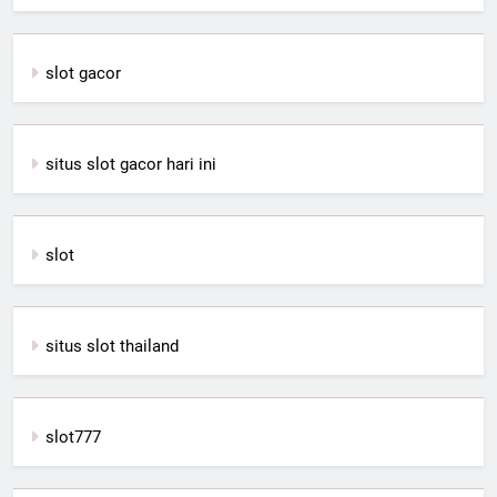
slot gacor
situs slot gacor hari ini
slot
situs slot thailand
slot777