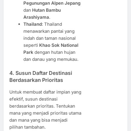
Pegunungan Alpen Jepang
dan
Hutan Bambu
Arashiyama
.
Thailand
: Thailand
menawarkan pantai yang
indah dan taman nasional
seperti
Khao Sok National
Park
dengan hutan hujan
dan danau yang memukau.
4.
Susun Daftar Destinasi
Berdasarkan Prioritas
Untuk membuat daftar impian yang
efektif, susun destinasi
berdasarkan prioritas. Tentukan
mana yang menjadi prioritas utama
dan mana yang bisa menjadi
pilihan tambahan.