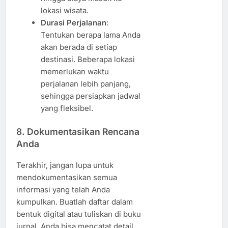
lokasi wisata.
Durasi Perjalanan
:
Tentukan berapa lama Anda
akan berada di setiap
destinasi. Beberapa lokasi
memerlukan waktu
perjalanan lebih panjang,
sehingga persiapkan jadwal
yang fleksibel.
8.
Dokumentasikan Rencana
Anda
Terakhir, jangan lupa untuk
mendokumentasikan semua
informasi yang telah Anda
kumpulkan. Buatlah daftar dalam
bentuk digital atau tuliskan di buku
jurnal. Anda bisa mencatat detail