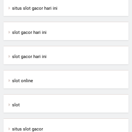
situs slot gacor hari ini
slot gacor hari ini
slot gacor hari ini
slot online
slot
situs slot gacor