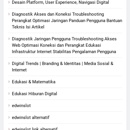
Desain Platform, User Experience, Navigasi Digital
Diagnostik Akses dan Koneksi Troubleshooting
Perangkat Optimasi Jaringan Panduan Pengguna Bantuan
Teknis Isi Artikel
Diagnostik Jaringan Pengguna Troubleshooting Akses
Web Optimasi Koneksi dan Perangkat Edukasi
Infrastruktur Internet Stabilitas Pengalaman Pengguna
Digital Trends | Branding & Identitas | Media Sosial &
Internet
Edukasi & Matematika
Edukasi Hiburan Digital
edwinslot
edwinslot alternatif
edwinslot link alternatif