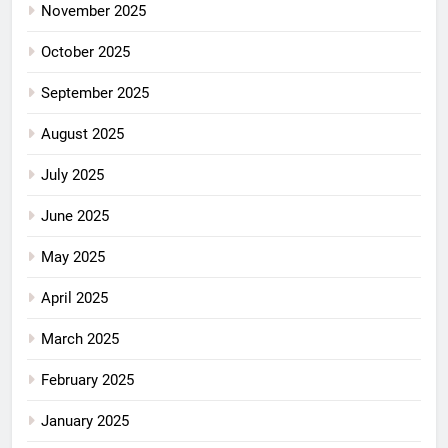
November 2025
October 2025
September 2025
August 2025
July 2025
June 2025
May 2025
April 2025
March 2025
February 2025
January 2025