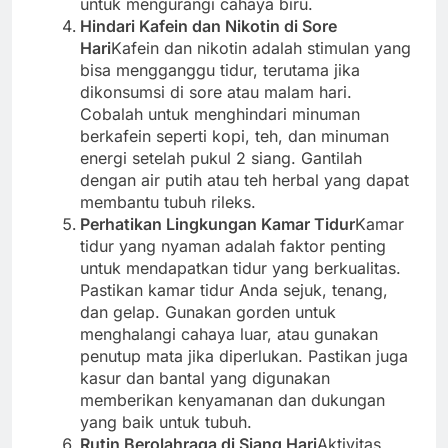
untuk mengurangi cahaya biru.
Hindari Kafein dan Nikotin di Sore
Hari
Kafein dan nikotin adalah stimulan yang
bisa mengganggu tidur, terutama jika
dikonsumsi di sore atau malam hari.
Cobalah untuk menghindari minuman
berkafein seperti kopi, teh, dan minuman
energi setelah pukul 2 siang. Gantilah
dengan air putih atau teh herbal yang dapat
membantu tubuh rileks.
Perhatikan Lingkungan Kamar Tidur
Kamar
tidur yang nyaman adalah faktor penting
untuk mendapatkan tidur yang berkualitas.
Pastikan kamar tidur Anda sejuk, tenang,
dan gelap. Gunakan gorden untuk
menghalangi cahaya luar, atau gunakan
penutup mata jika diperlukan. Pastikan juga
kasur dan bantal yang digunakan
memberikan kenyamanan dan dukungan
yang baik untuk tubuh.
Rutin Berolahraga di Siang Hari
Aktivitas