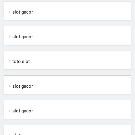
slot gacor
slot gacor
toto slot
slot gacor
slot gacor