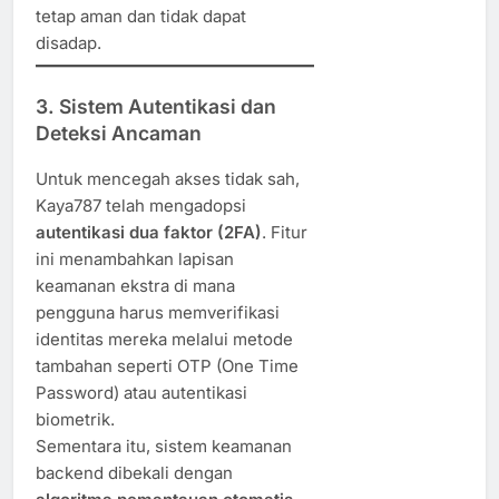
tetap aman dan tidak dapat
disadap.
3. Sistem Autentikasi dan
Deteksi Ancaman
Untuk mencegah akses tidak sah,
Kaya787 telah mengadopsi
autentikasi dua faktor (2FA)
. Fitur
ini menambahkan lapisan
keamanan ekstra di mana
pengguna harus memverifikasi
identitas mereka melalui metode
tambahan seperti OTP (One Time
Password) atau autentikasi
biometrik.
Sementara itu, sistem keamanan
backend dibekali dengan