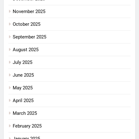
November 2025
October 2025
September 2025
August 2025
July 2025
June 2025
May 2025
April 2025
March 2025
February 2025
January 2025