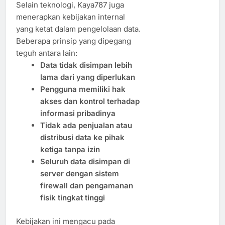
Selain teknologi, Kaya787 juga
menerapkan kebijakan internal
yang ketat dalam pengelolaan data.
Beberapa prinsip yang dipegang
teguh antara lain:
Data tidak disimpan lebih
lama dari yang diperlukan
Pengguna memiliki hak
akses dan kontrol terhadap
informasi pribadinya
Tidak ada penjualan atau
distribusi data ke pihak
ketiga tanpa izin
Seluruh data disimpan di
server dengan sistem
firewall dan pengamanan
fisik tingkat tinggi
Kebijakan ini mengacu pada