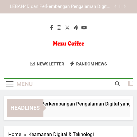
Skip
Cara Memahami Struktur Halaman EDWINSLOT
to
secara Menyeluruh
content
Cara Memahami Struktur Halaman LEBAH4D
secara Menyeluruh
EDWINSLOT dan Perkembangan Pengalaman
Digital yang Modern
LEBAH4D dan Perkembangan Pengalaman Digital
yang Modern
Mezu Coffee
Nikmati Kopi Premium Berkualitas
Cara Memahami Struktur Halaman EDWINSLOT
NEWSLETTER
RANDOM NEWS
secara Menyeluruh
Tinggi Dari Mezu Coffee. Setiap
Cara Memahami Struktur Halaman LEBAH4D
Tegukan Menghadirkan Rasa Yang
secara Menyeluruh
MENU
Istimewa.
DWINSLOT dan Perkembangan Pengalaman Digital yang Mode
HEADLINES
Weeks Ago
Home
Keamanan Digital & Teknologi