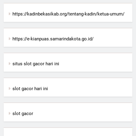
https://kadinbekasikab.org/tentang-kadin/ketua-umum/
https://e-kianpuas.samarindakota.go.id/
situs slot gacor hari ini
slot gacor hari ini
slot gacor