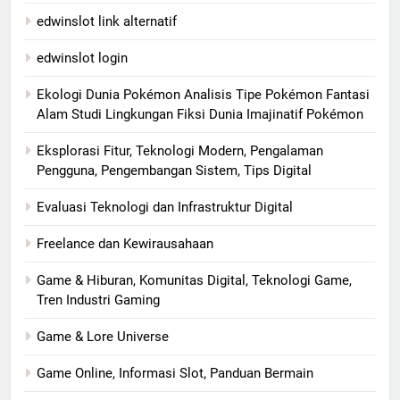
edwinslot link alternatif
edwinslot login
Ekologi Dunia Pokémon Analisis Tipe Pokémon Fantasi
Alam Studi Lingkungan Fiksi Dunia Imajinatif Pokémon
Eksplorasi Fitur, Teknologi Modern, Pengalaman
Pengguna, Pengembangan Sistem, Tips Digital
Evaluasi Teknologi dan Infrastruktur Digital
Freelance dan Kewirausahaan
Game & Hiburan, Komunitas Digital, Teknologi Game,
Tren Industri Gaming
Game & Lore Universe
Game Online, Informasi Slot, Panduan Bermain