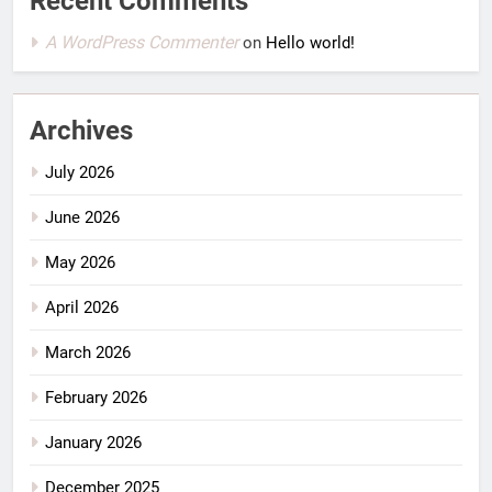
Recent Comments
A WordPress Commenter
on
Hello world!
Archives
July 2026
June 2026
May 2026
April 2026
March 2026
February 2026
January 2026
December 2025