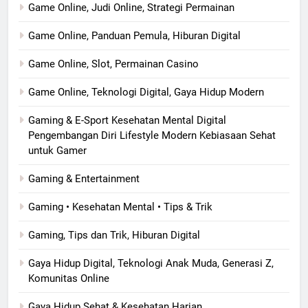
Game Online, Judi Online, Strategi Permainan
Game Online, Panduan Pemula, Hiburan Digital
Game Online, Slot, Permainan Casino
Game Online, Teknologi Digital, Gaya Hidup Modern
Gaming & E-Sport Kesehatan Mental Digital
Pengembangan Diri Lifestyle Modern Kebiasaan Sehat
untuk Gamer
Gaming & Entertainment
Gaming • Kesehatan Mental • Tips & Trik
Gaming, Tips dan Trik, Hiburan Digital
Gaya Hidup Digital, Teknologi Anak Muda, Generasi Z,
Komunitas Online
Gaya Hidup Sehat & Kesehatan Harian