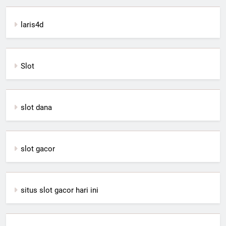
laris4d
Slot
slot dana
slot gacor
situs slot gacor hari ini