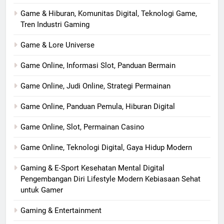
Game & Hiburan, Komunitas Digital, Teknologi Game,
Tren Industri Gaming
Game & Lore Universe
Game Online, Informasi Slot, Panduan Bermain
Game Online, Judi Online, Strategi Permainan
Game Online, Panduan Pemula, Hiburan Digital
Game Online, Slot, Permainan Casino
Game Online, Teknologi Digital, Gaya Hidup Modern
Gaming & E-Sport Kesehatan Mental Digital
Pengembangan Diri Lifestyle Modern Kebiasaan Sehat
untuk Gamer
Gaming & Entertainment