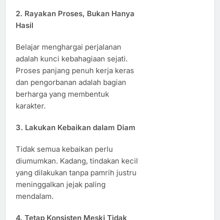
2. Rayakan Proses, Bukan Hanya
Hasil
Belajar menghargai perjalanan
adalah kunci kebahagiaan sejati.
Proses panjang penuh kerja keras
dan pengorbanan adalah bagian
berharga yang membentuk
karakter.
3. Lakukan Kebaikan dalam Diam
Tidak semua kebaikan perlu
diumumkan. Kadang, tindakan kecil
yang dilakukan tanpa pamrih justru
meninggalkan jejak paling
mendalam.
4. Tetap Konsisten Meski Tidak