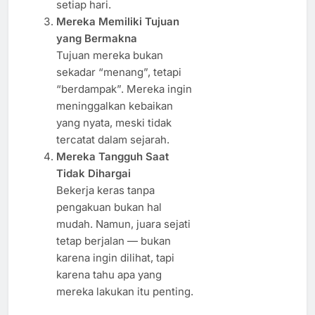
setiap hari.
Mereka Memiliki Tujuan
yang Bermakna
Tujuan mereka bukan
sekadar “menang”, tetapi
“berdampak”. Mereka ingin
meninggalkan kebaikan
yang nyata, meski tidak
tercatat dalam sejarah.
Mereka Tangguh Saat
Tidak Dihargai
Bekerja keras tanpa
pengakuan bukan hal
mudah. Namun, juara sejati
tetap berjalan — bukan
karena ingin dilihat, tapi
karena tahu apa yang
mereka lakukan itu penting.