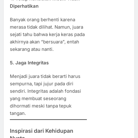
Diperhatikan
Banyak orang berhenti karena
merasa tidak dilihat. Namun, juara
sejati tahu bahwa kerja keras pada
akhirnya akan “bersuara”, entah
sekarang atau nanti.
5. Jaga Integritas
Menjadi juara tidak berarti harus
sempurna, tapi jujur pada diri
sendiri. Integritas adalah fondasi
yang membuat seseorang
dihormati meski tanpa tepuk
tangan.
Inspirasi dari Kehidupan