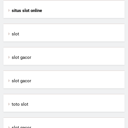
situs slot online
slot
slot gacor
slot gacor
toto slot
slot gacor