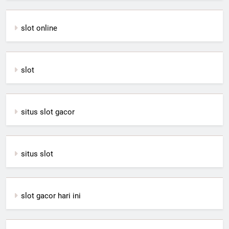
slot online
slot
situs slot gacor
situs slot
slot gacor hari ini