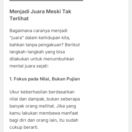
Menjadi Juara Meski Tak
Terlihat
Bagaimana caranya menjadi
“juara” dalam kehidupan kita,
bahkan tanpa pengakuan? Berikut
langkah-langkah yang bisa
dilakukan untuk menumbuhkan
mental juara sejati:
1. Fokus pada Nilai, Bukan Pujian
Ukur keberhasilan berdasarkan
nilai dan dampak, bukan seberapa
banyak orang melihat. Jika yang
kamu lakukan membawa manfaat
bagi diri dan orang lain, itu sudah
cukup berarti.