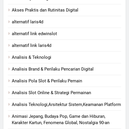
Akses Praktis dan Rutinitas Digital
alternatif laris4d
alternatif link edwinslot
alternatif link laris4d
Analisis & Teknologi
Analisis Brand & Perilaku Pencarian Digital
Analisis Pola Slot & Perilaku Pemain
Analisis Slot Online & Strategi Permainan
Analisis Teknologi,Arsitektur Sistem,Keamanan Platform
Animasi Jepang, Budaya Pop, Game dan Hiburan,
Karakter Kartun, Fenomena Global, Nostalgia 90-an