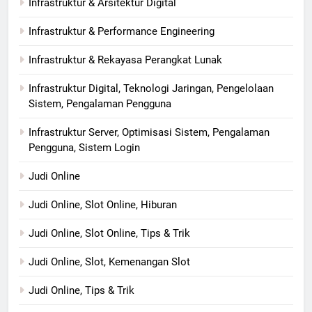
Infrastruktur & Arsitektur Digital
Infrastruktur & Performance Engineering
Infrastruktur & Rekayasa Perangkat Lunak
Infrastruktur Digital, Teknologi Jaringan, Pengelolaan
Sistem, Pengalaman Pengguna
Infrastruktur Server, Optimisasi Sistem, Pengalaman
Pengguna, Sistem Login
Judi Online
Judi Online, Slot Online, Hiburan
Judi Online, Slot Online, Tips & Trik
Judi Online, Slot, Kemenangan Slot
Judi Online, Tips & Trik