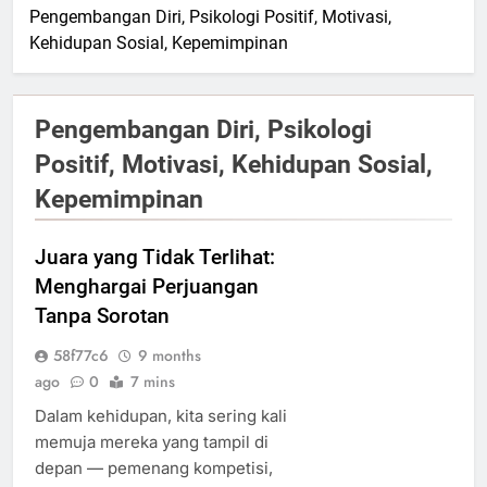
Pengembangan Diri, Psikologi Positif, Motivasi,
Kehidupan Sosial, Kepemimpinan
Pengembangan Diri, Psikologi
Positif, Motivasi, Kehidupan Sosial,
Kepemimpinan
Juara yang Tidak Terlihat:
Menghargai Perjuangan
Tanpa Sorotan
58f77c6
9 months
ago
0
7 mins
Dalam kehidupan, kita sering kali
memuja mereka yang tampil di
depan — pemenang kompetisi,