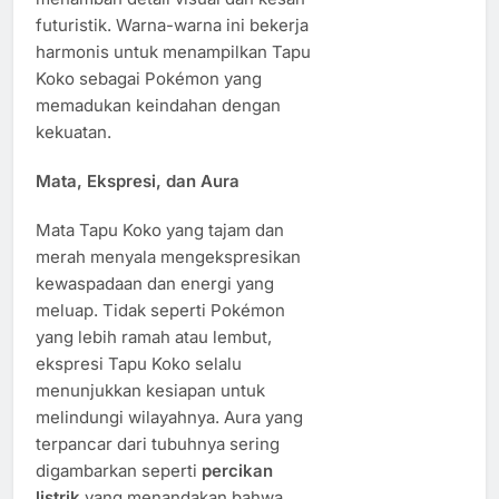
futuristik. Warna-warna ini bekerja
harmonis untuk menampilkan Tapu
Koko sebagai Pokémon yang
memadukan keindahan dengan
kekuatan.
Mata, Ekspresi, dan Aura
Mata Tapu Koko yang tajam dan
merah menyala mengekspresikan
kewaspadaan dan energi yang
meluap. Tidak seperti Pokémon
yang lebih ramah atau lembut,
ekspresi Tapu Koko selalu
menunjukkan kesiapan untuk
melindungi wilayahnya. Aura yang
terpancar dari tubuhnya sering
digambarkan seperti
percikan
listrik
yang menandakan bahwa