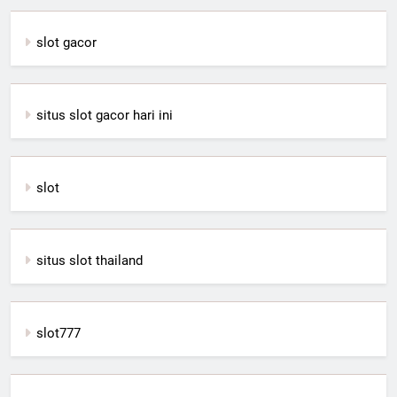
slot gacor
situs slot gacor hari ini
slot
situs slot thailand
slot777