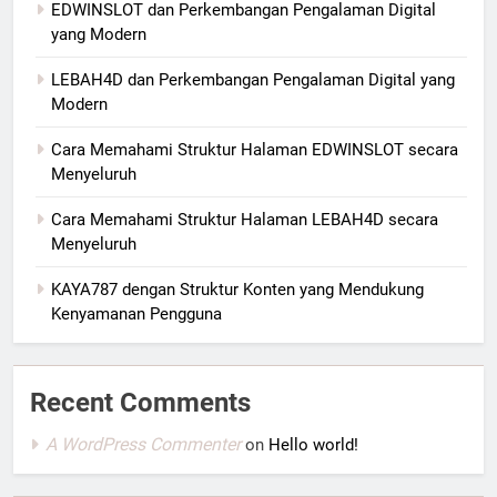
EDWINSLOT dan Perkembangan Pengalaman Digital
yang Modern
LEBAH4D dan Perkembangan Pengalaman Digital yang
Modern
Cara Memahami Struktur Halaman EDWINSLOT secara
Menyeluruh
Cara Memahami Struktur Halaman LEBAH4D secara
Menyeluruh
KAYA787 dengan Struktur Konten yang Mendukung
Kenyamanan Pengguna
Recent Comments
A WordPress Commenter
on
Hello world!