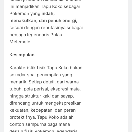
ini menjadikan Tapu Koko sebagai
Pokémon yang
indah,
menakutkan, dan penuh energi
,
sesuai dengan reputasinya sebagai
penjaga legendaris Pulau
Melemele.
Kesimpulan
Karakteristik fisik Tapu Koko bukan
sekadar soal penampilan yang
menarik. Setiap detail, dari warna
tubuh, pola perisai, ekspresi mata,
hingga struktur kaki dan sayap,
dirancang untuk mengekspresikan
kekuatan, kecepatan, dan peran
protektifnya. Tapu Koko adalah
contoh sempurna bagaimana
desain fisik Pokémon legendaris