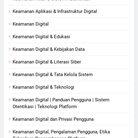
Keamanan Aplikasi & Infrastruktur Digital
Keamanan Digital
Keamanan Digital & Edukasi
Keamanan Digital & Kebijakan Data
Keamanan Digital & Literasi Siber
Keamanan Digital & Tata Kelola Sistem
Keamanan Digital & Teknologi
Keamanan Digital | Panduan Pengguna | Sistem
Otentikasi | Teknologi Platform
Keamanan Digital dan Privasi Pengguna
Keamanan Digital, Pengalaman Pengguna, Etika