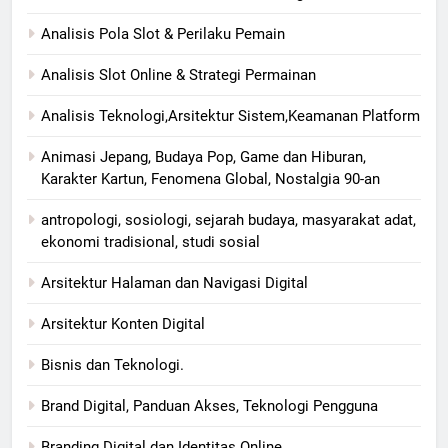
Analisis Pola Slot & Perilaku Pemain
Analisis Slot Online & Strategi Permainan
Analisis Teknologi,Arsitektur Sistem,Keamanan Platform
Animasi Jepang, Budaya Pop, Game dan Hiburan,
Karakter Kartun, Fenomena Global, Nostalgia 90-an
antropologi, sosiologi, sejarah budaya, masyarakat adat,
ekonomi tradisional, studi sosial
Arsitektur Halaman dan Navigasi Digital
Arsitektur Konten Digital
Bisnis dan Teknologi.
Brand Digital, Panduan Akses, Teknologi Pengguna
Branding Digital dan Identitas Online