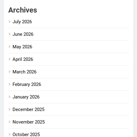
Archives
July 2026
June 2026
May 2026
April 2026
March 2026
February 2026
January 2026
December 2025
November 2025
October 2025