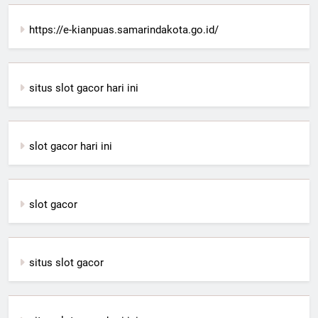
https://e-kianpuas.samarindakota.go.id/
situs slot gacor hari ini
slot gacor hari ini
slot gacor
situs slot gacor