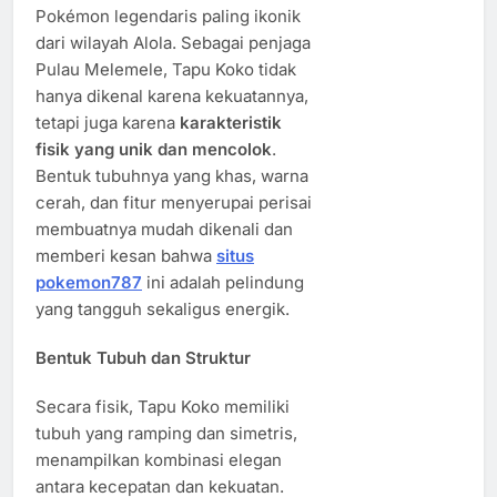
Pokémon legendaris paling ikonik
dari wilayah Alola. Sebagai penjaga
Pulau Melemele, Tapu Koko tidak
hanya dikenal karena kekuatannya,
tetapi juga karena
karakteristik
fisik yang unik dan mencolok
.
Bentuk tubuhnya yang khas, warna
cerah, dan fitur menyerupai perisai
membuatnya mudah dikenali dan
memberi kesan bahwa
situs
pokemon787
ini adalah pelindung
yang tangguh sekaligus energik.
Bentuk Tubuh dan Struktur
Secara fisik, Tapu Koko memiliki
tubuh yang ramping dan simetris,
menampilkan kombinasi elegan
antara kecepatan dan kekuatan.