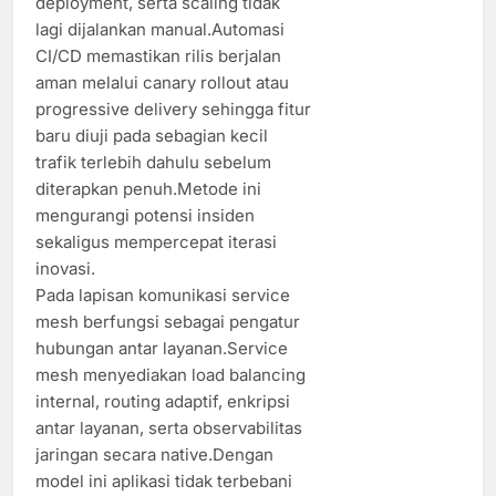
deployment, serta scaling tidak
lagi dijalankan manual.Automasi
CI/CD memastikan rilis berjalan
aman melalui canary rollout atau
progressive delivery sehingga fitur
baru diuji pada sebagian kecil
trafik terlebih dahulu sebelum
diterapkan penuh.Metode ini
mengurangi potensi insiden
sekaligus mempercepat iterasi
inovasi.
Pada lapisan komunikasi service
mesh berfungsi sebagai pengatur
hubungan antar layanan.Service
mesh menyediakan load balancing
internal, routing adaptif, enkripsi
antar layanan, serta observabilitas
jaringan secara native.Dengan
model ini aplikasi tidak terbebani