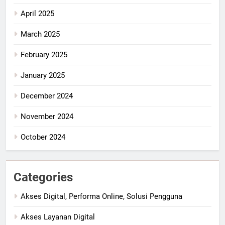
April 2025
March 2025
February 2025
January 2025
December 2024
November 2024
October 2024
Categories
Akses Digital, Performa Online, Solusi Pengguna
Akses Layanan Digital