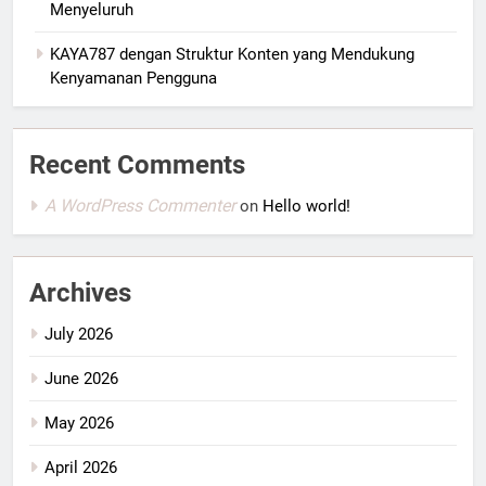
Menyeluruh
KAYA787 dengan Struktur Konten yang Mendukung
Kenyamanan Pengguna
Recent Comments
A WordPress Commenter
on
Hello world!
Archives
July 2026
June 2026
May 2026
April 2026