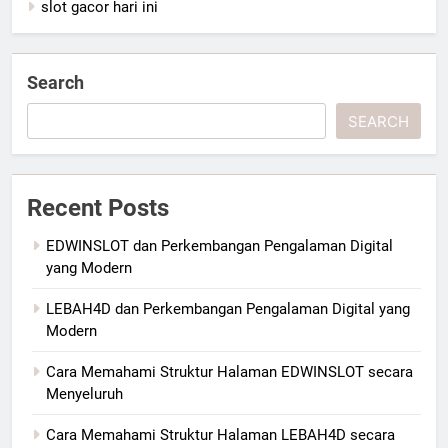
slot gacor hari ini
Search
SEARCH
Recent Posts
EDWINSLOT dan Perkembangan Pengalaman Digital
yang Modern
LEBAH4D dan Perkembangan Pengalaman Digital yang
Modern
Cara Memahami Struktur Halaman EDWINSLOT secara
Menyeluruh
Cara Memahami Struktur Halaman LEBAH4D secara