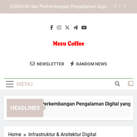
Skip
Cara Memahami Struktur Halaman EDWINSLOT
to
secara Menyeluruh
content
Cara Memahami Struktur Halaman LEBAH4D
secara Menyeluruh
EDWINSLOT dan Perkembangan Pengalaman
Digital yang Modern
LEBAH4D dan Perkembangan Pengalaman Digital
yang Modern
Mezu Coffee
Nikmati Kopi Premium Berkualitas
Cara Memahami Struktur Halaman EDWINSLOT
NEWSLETTER
RANDOM NEWS
secara Menyeluruh
Tinggi Dari Mezu Coffee. Setiap
Cara Memahami Struktur Halaman LEBAH4D
Tegukan Menghadirkan Rasa Yang
secara Menyeluruh
MENU
Istimewa.
DWINSLOT dan Perkembangan Pengalaman Digital yang Mode
HEADLINES
Weeks Ago
Home
Infrastruktur & Arsitektur Digital