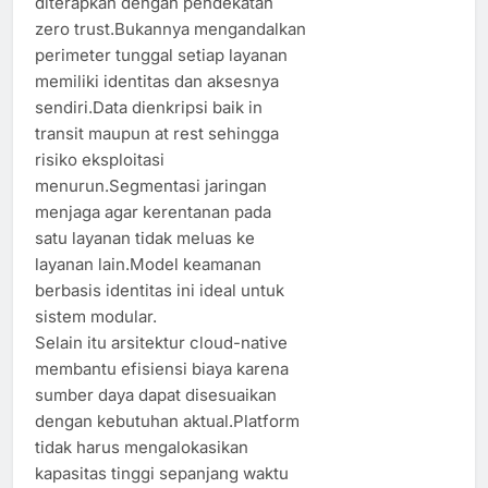
diterapkan dengan pendekatan
zero trust.Bukannya mengandalkan
perimeter tunggal setiap layanan
memiliki identitas dan aksesnya
sendiri.Data dienkripsi baik in
transit maupun at rest sehingga
risiko eksploitasi
menurun.Segmentasi jaringan
menjaga agar kerentanan pada
satu layanan tidak meluas ke
layanan lain.Model keamanan
berbasis identitas ini ideal untuk
sistem modular.
Selain itu arsitektur cloud-native
membantu efisiensi biaya karena
sumber daya dapat disesuaikan
dengan kebutuhan aktual.Platform
tidak harus mengalokasikan
kapasitas tinggi sepanjang waktu