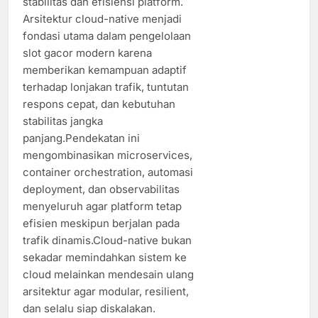
stabilitas dan efisiensi platform.
Arsitektur cloud-native menjadi
fondasi utama dalam pengelolaan
slot gacor modern karena
memberikan kemampuan adaptif
terhadap lonjakan trafik, tuntutan
respons cepat, dan kebutuhan
stabilitas jangka
panjang.Pendekatan ini
mengombinasikan microservices,
container orchestration, automasi
deployment, dan observabilitas
menyeluruh agar platform tetap
efisien meskipun berjalan pada
trafik dinamis.Cloud-native bukan
sekadar memindahkan sistem ke
cloud melainkan mendesain ulang
arsitektur agar modular, resilient,
dan selalu siap diskalakan.