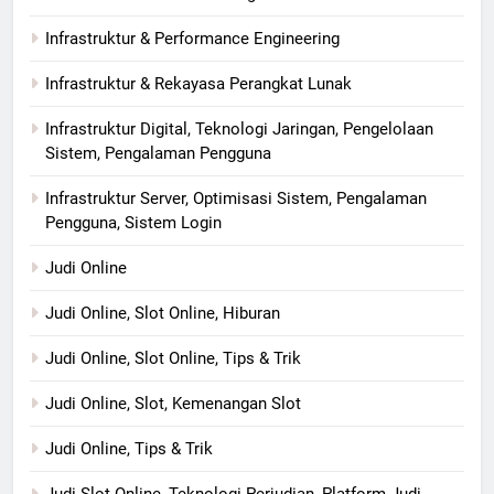
Infrastruktur & Performance Engineering
Infrastruktur & Rekayasa Perangkat Lunak
Infrastruktur Digital, Teknologi Jaringan, Pengelolaan
Sistem, Pengalaman Pengguna
Infrastruktur Server, Optimisasi Sistem, Pengalaman
Pengguna, Sistem Login
Judi Online
Judi Online, Slot Online, Hiburan
Judi Online, Slot Online, Tips & Trik
Judi Online, Slot, Kemenangan Slot
Judi Online, Tips & Trik
Judi Slot Online, Teknologi Perjudian, Platform Judi