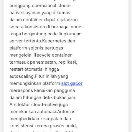
punggung operasional cloud-
native.Layanan yang dikemas
dalam container dapat dijalankan
secara konsisten di berbagai node
tanpa bergantung pada lingkungan
server tertentu.Kubernetes dan
platform sejenis bertugas
mengelola lifecycle container
termasuk penempatan, replikasi,
restart otomatis, hingga
autoscaling.Fitur inilah yang
memungkinkan platform
slot gacor
merespons kenaikan pengguna
dalam hitungan detik bukan jam.
Arsitektur cloud-native juga
menekankan automasi.Automasi
menghadirkan kecepatan dan
konsistensi karena proses build,