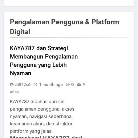
Pengalaman Pengguna & Platform
Digital
KAYA787 dan Strategi
Membangun Pengalaman
Pengguna yang Lebih
Nyaman
58f77c6
1 month ago
0
9
mins
KAYA787 dibahas dari sisi
pengalaman pengguna, akses
nyaman, navigasi sederhana,
keamanan akun, dan struktur
platform yang jelas.