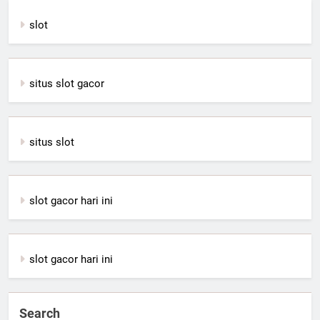
slot
situs slot gacor
situs slot
slot gacor hari ini
slot gacor hari ini
Search