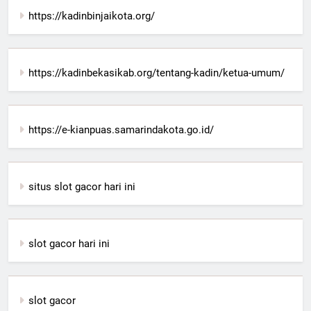
https://kadinbinjaikota.org/
https://kadinbekasikab.org/tentang-kadin/ketua-umum/
https://e-kianpuas.samarindakota.go.id/
situs slot gacor hari ini
slot gacor hari ini
slot gacor