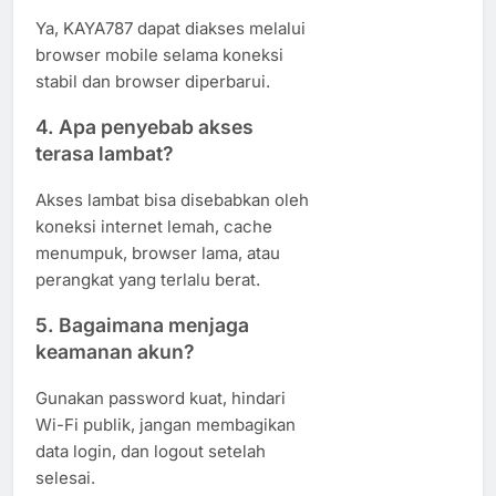
Ya, KAYA787 dapat diakses melalui
browser mobile selama koneksi
stabil dan browser diperbarui.
4. Apa penyebab akses
terasa lambat?
Akses lambat bisa disebabkan oleh
koneksi internet lemah, cache
menumpuk, browser lama, atau
perangkat yang terlalu berat.
5. Bagaimana menjaga
keamanan akun?
Gunakan password kuat, hindari
Wi-Fi publik, jangan membagikan
data login, dan logout setelah
selesai.