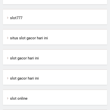
slot777
situs slot gacor hari ini
slot gacor hari ini
slot gacor hari ini
slot online