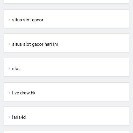
situs slot gacor
situs slot gacor hari ini
slot
live draw hk
laris4d