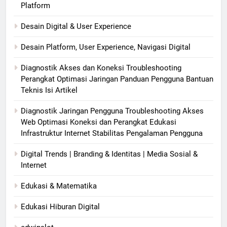
Platform
Desain Digital & User Experience
Desain Platform, User Experience, Navigasi Digital
Diagnostik Akses dan Koneksi Troubleshooting
Perangkat Optimasi Jaringan Panduan Pengguna Bantuan
Teknis Isi Artikel
Diagnostik Jaringan Pengguna Troubleshooting Akses
Web Optimasi Koneksi dan Perangkat Edukasi
Infrastruktur Internet Stabilitas Pengalaman Pengguna
Digital Trends | Branding & Identitas | Media Sosial &
Internet
Edukasi & Matematika
Edukasi Hiburan Digital