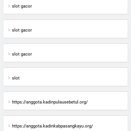
slot gacor
slot gacor
slot gacor
slot
https://anggota.kadinpulausebetul.org/
https://anggota.kadinkabpasangkayu.org/