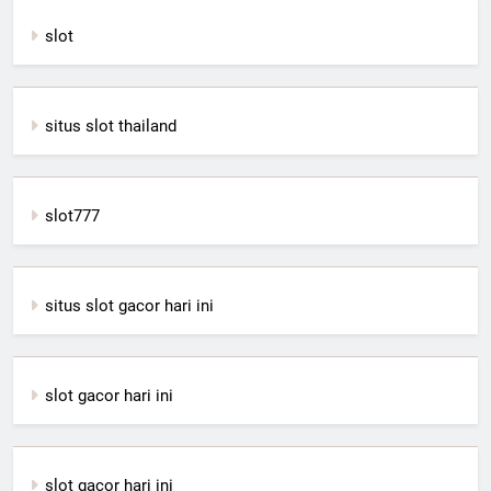
slot
situs slot thailand
slot777
situs slot gacor hari ini
slot gacor hari ini
slot gacor hari ini