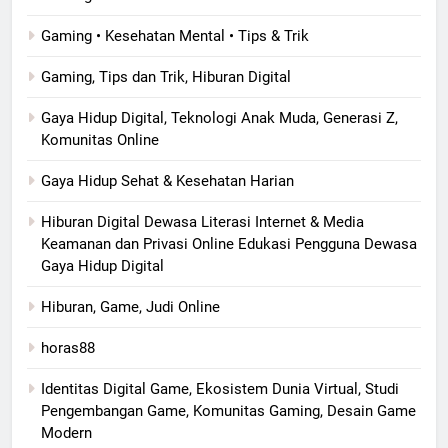
Gaming • Kesehatan Mental • Tips & Trik
Gaming, Tips dan Trik, Hiburan Digital
Gaya Hidup Digital, Teknologi Anak Muda, Generasi Z,
Komunitas Online
Gaya Hidup Sehat & Kesehatan Harian
Hiburan Digital Dewasa Literasi Internet & Media
Keamanan dan Privasi Online Edukasi Pengguna Dewasa
Gaya Hidup Digital
Hiburan, Game, Judi Online
horas88
Identitas Digital Game, Ekosistem Dunia Virtual, Studi
Pengembangan Game, Komunitas Gaming, Desain Game
Modern