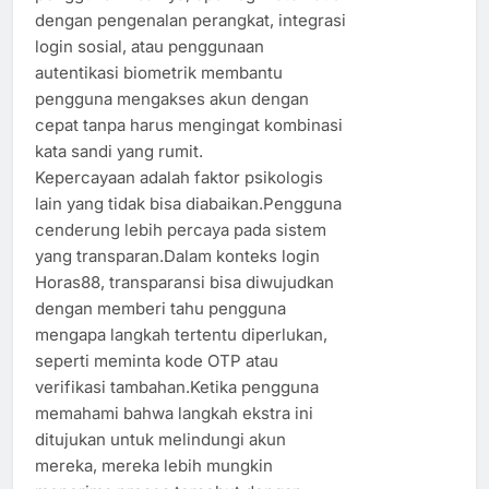
dengan pengenalan perangkat, integrasi
login sosial, atau penggunaan
autentikasi biometrik membantu
pengguna mengakses akun dengan
cepat tanpa harus mengingat kombinasi
kata sandi yang rumit.
Kepercayaan adalah faktor psikologis
lain yang tidak bisa diabaikan.Pengguna
cenderung lebih percaya pada sistem
yang transparan.Dalam konteks login
Horas88, transparansi bisa diwujudkan
dengan memberi tahu pengguna
mengapa langkah tertentu diperlukan,
seperti meminta kode OTP atau
verifikasi tambahan.Ketika pengguna
memahami bahwa langkah ekstra ini
ditujukan untuk melindungi akun
mereka, mereka lebih mungkin