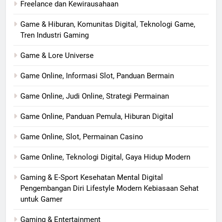
Freelance dan Kewirausahaan
Game & Hiburan, Komunitas Digital, Teknologi Game,
Tren Industri Gaming
Game & Lore Universe
Game Online, Informasi Slot, Panduan Bermain
Game Online, Judi Online, Strategi Permainan
Game Online, Panduan Pemula, Hiburan Digital
Game Online, Slot, Permainan Casino
Game Online, Teknologi Digital, Gaya Hidup Modern
Gaming & E-Sport Kesehatan Mental Digital
Pengembangan Diri Lifestyle Modern Kebiasaan Sehat
untuk Gamer
Gaming & Entertainment