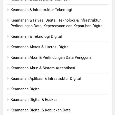
Keamanan & Infrastruktur Teknologi
Keamanan & Privasi Digital; Teknologi & Infrastruktur;
Perlindungan Data; Kepercayaan dan Kepatuhan Digital
Keamanan & Teknologi Digital
Keamanan Akses & Literasi Digital
Keamanan Akun & Perlindungan Data Pengguna
Keamanan Akun & Sistem Autentikasi
Keamanan Aplikasi & Infrastruktur Digital
Keamanan Digital
Keamanan Digital & Edukasi
Keamanan Digital & Kebijakan Data