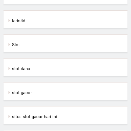
laris4d
Slot
slot dana
slot gacor
situs slot gacor hari ini