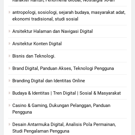
antropologi, sosiologi, sejarah budaya, masyarakat adat,
ekonomi tradisional, studi sosial
Arsitektur Halaman dan Navigasi Digital
Arsitektur Konten Digital
Bisnis dan Teknologi.
Brand Digital, Panduan Akses, Teknologi Pengguna
Branding Digital dan Identitas Online
Budaya & Identitas | Tren Digital | Sosial & Masyarakat
Casino & Gaming, Dukungan Pelanggan, Panduan
Pengguna
Desain Antarmuka Digital, Analisis Pola Permainan,
Studi Pengalaman Pengguna