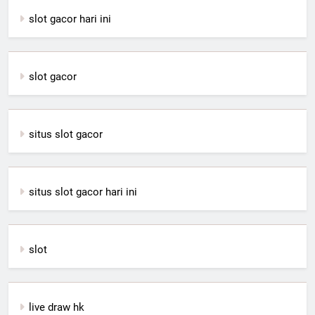
slot gacor hari ini
slot gacor
situs slot gacor
situs slot gacor hari ini
slot
live draw hk