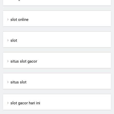
slot online
slot
situs slot gacor
situs slot
slot gacor hari ini