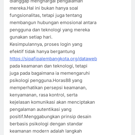
dianggap menghargai pengalaman
mereka.Hal ini bukan hanya soal
fungsionalitas, tetapi juga tentang
membangun hubungan emosional antara
pengguna dan teknologi yang mereka
gunakan setiap hari.
Kesimpulannya, proses login yang
efektif tidak hanya bergantung
https://sipafipalembangkota.org/dataweb
pada keamanan dan teknologi, tetapi
juga pada bagaimana ia memengaruhi
psikologi pengguna.Horas88 yang
memperhatikan persepsi keamanan,
kenyamanan, rasa kontrol, serta
kejelasan komunikasi akan menciptakan
pengalaman autentikasi yang
positif.Menggabungkan prinsip desain
berbasis psikologi dengan standar
keamanan modern adalah langkah