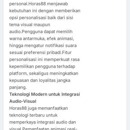
personal.Horas88 menjawab
kebutuhan ini dengan memberikan
opsi personalisasi baik dari sisi
tema visual maupun
audio.Pengguna dapat memilih
warna antarmuka, efek animasi,
hingga mengatur notifikasi suara
sesuai preferensi pribadi.Fitur
personalisasi ini memperkuat rasa
kepemilikan pengguna terhadap
platform, sekaligus meningkatkan
kepuasan dan loyalitas jangka
panjang.
Teknologi Modern untuk Integrasi
Audio-Visual
Horas88 juga memanfaatkan
teknologi terbaru untuk
memperkaya integrasi audio dan
visual.Pemanfaatan animasi real-