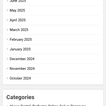
June 2025
May 2025
April 2025
March 2025
February 2025
January 2025
December 2024
November 2024
October 2024
Categories