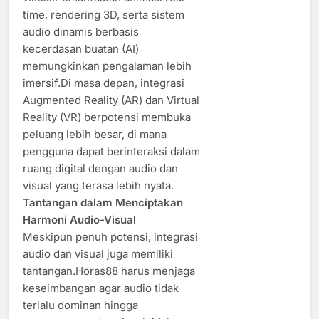
time, rendering 3D, serta sistem
audio dinamis berbasis
kecerdasan buatan (AI)
memungkinkan pengalaman lebih
imersif.Di masa depan, integrasi
Augmented Reality (AR) dan Virtual
Reality (VR) berpotensi membuka
peluang lebih besar, di mana
pengguna dapat berinteraksi dalam
ruang digital dengan audio dan
visual yang terasa lebih nyata.
Tantangan dalam Menciptakan
Harmoni Audio-Visual
Meskipun penuh potensi, integrasi
audio dan visual juga memiliki
tantangan.Horas88 harus menjaga
keseimbangan agar audio tidak
terlalu dominan hingga