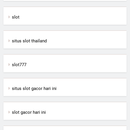
slot
situs slot thailand
slot777
situs slot gacor hari ini
slot gacor hari ini