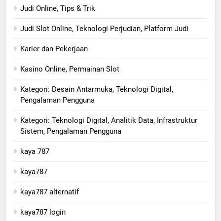
Judi Online, Tips & Trik
Judi Slot Online, Teknologi Perjudian, Platform Judi
Karier dan Pekerjaan
Kasino Online, Permainan Slot
Kategori: Desain Antarmuka, Teknologi Digital,
Pengalaman Pengguna
Kategori: Teknologi Digital, Analitik Data, Infrastruktur
Sistem, Pengalaman Pengguna
kaya 787
kaya787
kaya787 alternatif
kaya787 login