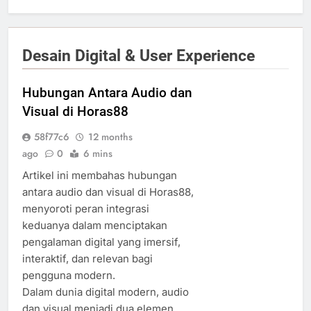
Desain Digital & User Experience
Hubungan Antara Audio dan
Visual di Horas88
58f77c6
12 months
ago
0
6 mins
Artikel ini membahas hubungan
antara audio dan visual di Horas88,
menyoroti peran integrasi
keduanya dalam menciptakan
pengalaman digital yang imersif,
interaktif, dan relevan bagi
pengguna modern.
Dalam dunia digital modern, audio
dan visual menjadi dua elemen