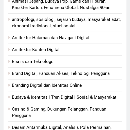
Animasi Jepang, Budaya Pop, Game dan Hiburan,
Karakter Kartun, Fenomena Global, Nostalgia 90-an
antropologi, sosiologi, sejarah budaya, masyarakat adat,
ekonomi tradisional, studi sosial
Arsitektur Halaman dan Navigasi Digital
Arsitektur Konten Digital
Bisnis dan Teknologi.
Brand Digital, Panduan Akses, Teknologi Pengguna
Branding Digital dan Identitas Online
Budaya & Identitas | Tren Digital | Sosial & Masyarakat
Casino & Gaming, Dukungan Pelanggan, Panduan
Pengguna
Desain Antarmuka Digital, Analisis Pola Permainan,