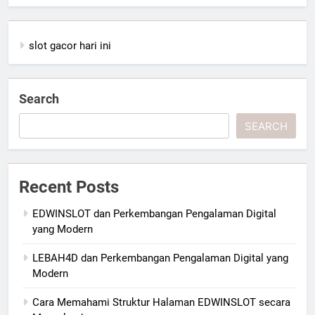
slot gacor hari ini
Search
SEARCH
Recent Posts
EDWINSLOT dan Perkembangan Pengalaman Digital
yang Modern
LEBAH4D dan Perkembangan Pengalaman Digital yang
Modern
Cara Memahami Struktur Halaman EDWINSLOT secara