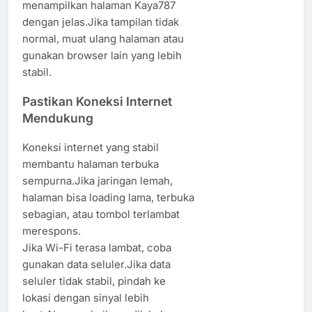
menampilkan halaman Kaya787
dengan jelas.Jika tampilan tidak
normal, muat ulang halaman atau
gunakan browser lain yang lebih
stabil.
Pastikan Koneksi Internet
Mendukung
Koneksi internet yang stabil
membantu halaman terbuka
sempurna.Jika jaringan lemah,
halaman bisa loading lama, terbuka
sebagian, atau tombol terlambat
merespons.
Jika Wi-Fi terasa lambat, coba
gunakan data seluler.Jika data
seluler tidak stabil, pindah ke
lokasi dengan sinyal lebih