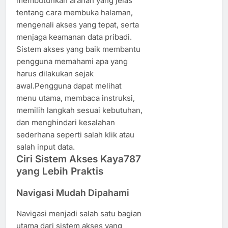
membutuhkan arahan yang jelas
tentang cara membuka halaman,
mengenali akses yang tepat, serta
menjaga keamanan data pribadi.
Sistem akses yang baik membantu
pengguna memahami apa yang
harus dilakukan sejak
awal.Pengguna dapat melihat
menu utama, membaca instruksi,
memilih langkah sesuai kebutuhan,
dan menghindari kesalahan
sederhana seperti salah klik atau
salah input data.
Ciri Sistem Akses Kaya787
yang Lebih Praktis
Navigasi Mudah Dipahami
Navigasi menjadi salah satu bagian
utama dari sistem akses yang