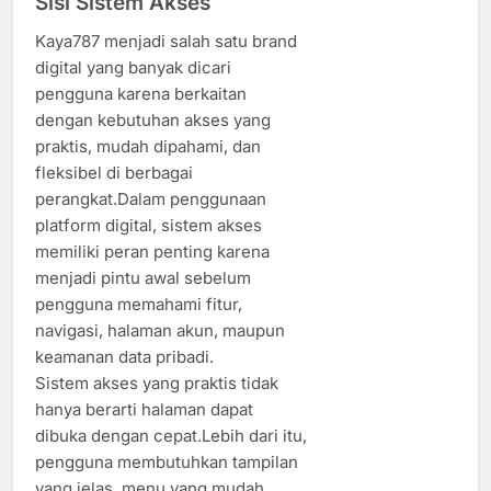
Sisi Sistem Akses
Kaya787 menjadi salah satu brand
digital yang banyak dicari
pengguna karena berkaitan
dengan kebutuhan akses yang
praktis, mudah dipahami, dan
fleksibel di berbagai
perangkat.Dalam penggunaan
platform digital, sistem akses
memiliki peran penting karena
menjadi pintu awal sebelum
pengguna memahami fitur,
navigasi, halaman akun, maupun
keamanan data pribadi.
Sistem akses yang praktis tidak
hanya berarti halaman dapat
dibuka dengan cepat.Lebih dari itu,
pengguna membutuhkan tampilan
yang jelas, menu yang mudah