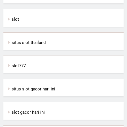
slot
situs slot thailand
slot777
situs slot gacor hari ini
slot gacor hari ini