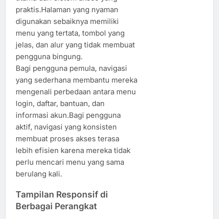
praktis.Halaman yang nyaman
digunakan sebaiknya memiliki
menu yang tertata, tombol yang
jelas, dan alur yang tidak membuat
pengguna bingung.
Bagi pengguna pemula, navigasi
yang sederhana membantu mereka
mengenali perbedaan antara menu
login, daftar, bantuan, dan
informasi akun.Bagi pengguna
aktif, navigasi yang konsisten
membuat proses akses terasa
lebih efisien karena mereka tidak
perlu mencari menu yang sama
berulang kali.
Tampilan Responsif di
Berbagai Perangkat