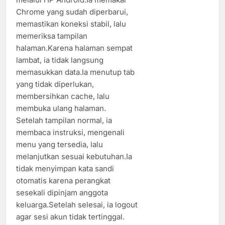
Chrome yang sudah diperbarui,
memastikan koneksi stabil, lalu
memeriksa tampilan
halaman.Karena halaman sempat
lambat, ia tidak langsung
memasukkan data.Ia menutup tab
yang tidak diperlukan,
membersihkan cache, lalu
membuka ulang halaman.
Setelah tampilan normal, ia
membaca instruksi, mengenali
menu yang tersedia, lalu
melanjutkan sesuai kebutuhan.Ia
tidak menyimpan kata sandi
otomatis karena perangkat
sesekali dipinjam anggota
keluarga.Setelah selesai, ia logout
agar sesi akun tidak tertinggal.