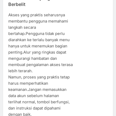
Berbelit
Akses yang praktis seharusnya
membantu pengguna memahami
langkah secara
bertahap.Pengguna tidak perlu
diarahkan ke terlalu banyak menu
hanya untuk menemukan bagian
penting.Alur yang ringkas dapat
mengurangi hambatan dan
membuat pengalaman akses terasa
lebih terarah.
Namun, proses yang praktis tetap
harus memperhatikan
keamanan.Jangan memasukkan
data akun sebelum halaman
terlihat normal, tombol berfungsi,
dan instruksi dapat dipahami
dengan baik.