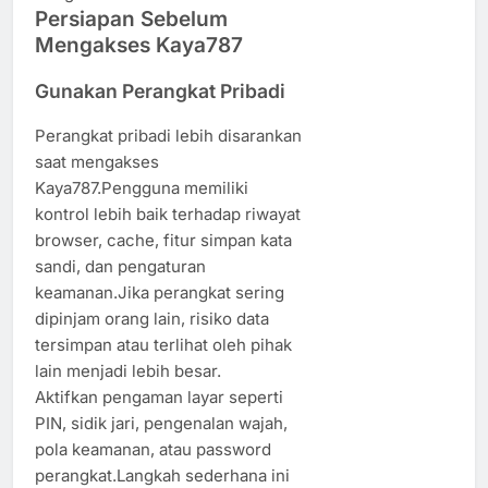
Persiapan Sebelum
Mengakses Kaya787
Gunakan Perangkat Pribadi
Perangkat pribadi lebih disarankan
saat mengakses
Kaya787.Pengguna memiliki
kontrol lebih baik terhadap riwayat
browser, cache, fitur simpan kata
sandi, dan pengaturan
keamanan.Jika perangkat sering
dipinjam orang lain, risiko data
tersimpan atau terlihat oleh pihak
lain menjadi lebih besar.
Aktifkan pengaman layar seperti
PIN, sidik jari, pengenalan wajah,
pola keamanan, atau password
perangkat.Langkah sederhana ini