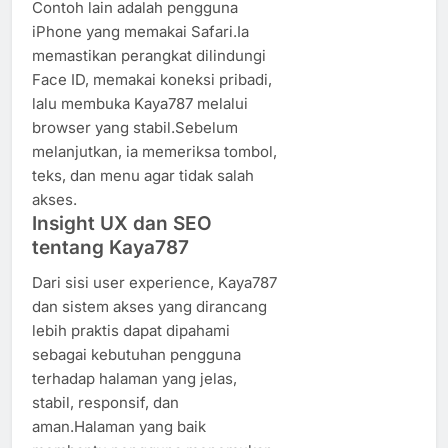
Contoh lain adalah pengguna
iPhone yang memakai Safari.Ia
memastikan perangkat dilindungi
Face ID, memakai koneksi pribadi,
lalu membuka Kaya787 melalui
browser yang stabil.Sebelum
melanjutkan, ia memeriksa tombol,
teks, dan menu agar tidak salah
akses.
Insight UX dan SEO
tentang Kaya787
Dari sisi user experience, Kaya787
dan sistem akses yang dirancang
lebih praktis dapat dipahami
sebagai kebutuhan pengguna
terhadap halaman yang jelas,
stabil, responsif, dan
aman.Halaman yang baik