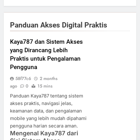
Panduan Akses Digital Praktis
Kaya787 dan Sistem Akses
yang Dirancang Lebih
Praktis untuk Pengalaman
Pengguna
58f77c6
2 months
ago
0
15 mins
Panduan Kaya787 tentang sistem
akses praktis, navigasi jelas,
keamanan data, dan pengalaman
mobile yang lebih mudah dipahami
pengguna harian secara aman.
Mengenal Kaya787 dari