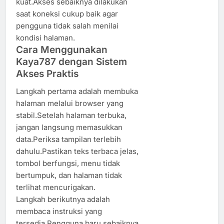
kuat.Akses sebaiknya dilakukan
saat koneksi cukup baik agar
pengguna tidak salah menilai
kondisi halaman.
Cara Menggunakan
Kaya787 dengan Sistem
Akses Praktis
Langkah pertama adalah membuka
halaman melalui browser yang
stabil.Setelah halaman terbuka,
jangan langsung memasukkan
data.Periksa tampilan terlebih
dahulu.Pastikan teks terbaca jelas,
tombol berfungsi, menu tidak
bertumpuk, dan halaman tidak
terlihat mencurigakan.
Langkah berikutnya adalah
membaca instruksi yang
tersedia.Pengguna baru sebaiknya