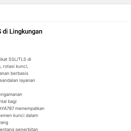
 di Lingkungan
ikat SSL/TLS di
 rotasi kunci,
manan berbasis
keandalan layanan
pengamanan
tal bagi
 KAYA787 menempatkan
elemen kunci dalam
yang
tentang penerbitan