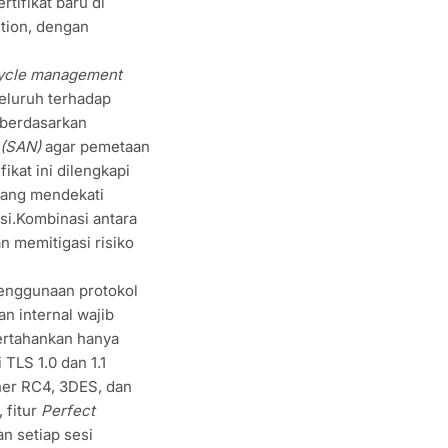
tifikat baru di
tion, dengan
ecycle management
eluruh terhadap
i berdasarkan
 (SAN)
agar pemetaan
fikat ini dilengkapi
 yang mendekati
si.Kombinasi antara
n memitigasi risiko
penggunaan protokol
n internal wajib
ertahankan hanya
 TLS 1.0 dan 1.1
her RC4, 3DES, dan
 fitur
Perfect
n setiap sesi