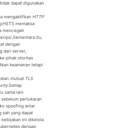
tidak dapat digunakan
ga mengaktifkan
HTTP
g
.HSTS memaksa
ga mencegah
ripsi.Sementara itu,
kat dengan
 dari server,
e pihak otoritas
atkan keamanan tetapi
apkan
mutual TLS
rity
.Setiap
tu sama lain
e sebelum pertukaran
iko spoofing antar
g sah yang dapat
kebijakan ini dikelola
 Kubernetes dengan