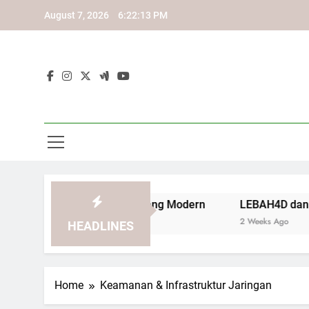
Skip
August 7, 2026
6:22:14 PM
to
content
Mez
Nikmati K
alaman Digital yang Modern
LEBAH4D dan Perkembang
2 Weeks Ago
HEADLINES
Home
Keamanan & Infrastruktur Jaringan