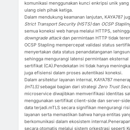
komunikasi menggunakan kunci enkripsi unik yang 
ulang oleh pihak ketiga.
Dalam mendukung keamanan lanjutan, KAYA787 ju
Strict Transport Security (HSTS)
dan
OCSP Staplin
semua koneksi web hanya melalui HTTPS, sehing
downgrade attack
dan permintaan HTTP tidak terenk
OCSP Stapling mempercepat validasi status sertifi
menyertakan data status penandatanganan langsung
sehingga mengurangi latensi permintaan eksternal k
sertifikat (CA).Pendekatan ini tidak hanya meningk
juga efisiensi dalam proses autentikasi koneksi.
Dalam arsitektur layanan internal, KAYA787 mener
(mTLS)
sebagai bagian dari strategi
Zero Trust Secu
microservice diwajibkan memverifikasi identitas sa
menggunakan sertifikat client-side dan server-sid
data terjadi.mTLS secara signifikan mengurangi ris
layanan serta memastikan bahwa hanya entitas yan
berkomunikasi dalam ekosistem internal.Penerapan 
secara otomatis melalui sistem orkestrasi seperti