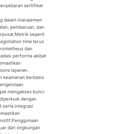
penyebaran sertifikat
ing dalam manajemen
atan, pembaruan, dan
erpusat.Metrik seperti
egotiation time
terus
 Prometheus dan
adasi performa akibat
memastikan
pons layanan.
an keamanan berbasis
engelolaan
dapat mengakses kunci
i diperkuat dengan
serta integrasi
mastikan
ensitif.Penggunaan
uar dari lingkungan