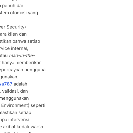
 penuh dari
stem otomasi yang
er Security)
ara klien dan
stikan bahwa setiap
vice internal,
 atau
man-in-the-
dak hanya memberikan
kepercayaan pengguna
igunakan.
ya787
adalah
validasi, dan
si menggunakan
 Environment) seperti
mastikan setiap
npa intervensi
e
akibat kedaluwarsa