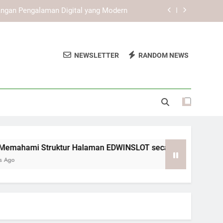
gan Pengalaman Digital yang Modern
alaman EDWINSLOT secara Menyeluruh
 Halaman LEBAH4D secara Menyeluruh
NEWSLETTER
RANDOM NEWS
gan Pengalaman Digital yang Modern
kan Menghadirkan Rasa Yang Istimewa.
gan Pengalaman Digital yang Modern
alaman EDWINSLOT secara Menyeluruh
 Halaman LEBAH4D secara Menyeluruh
truktur Halaman EDWINSLOT secara Menyeluruh
Cara
3 Week