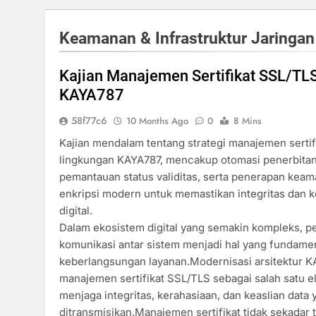
Keamanan & Infrastruktur Jaringan
Kajian Manajemen Sertifikat SSL/TLS
KAYA787
58f77c6
10 Months Ago
0
8 Mins
Kajian mendalam tentang strategi manajemen sertif
lingkungan KAYA787, mencakup otomasi penerbitan,
pemantauan status validitas, serta penerapan kea
enkripsi modern untuk memastikan integritas dan 
digital.
Dalam ekosistem digital yang semakin kompleks, 
komunikasi antar sistem menjadi hal yang fundamen
keberlangsungan layanan.Modernisasi arsitektur
manajemen sertifikat SSL/TLS sebagai salah satu 
menjaga integritas, kerahasiaan, dan keaslian data 
ditransmisikan.Manajemen sertifikat tidak sekadar 