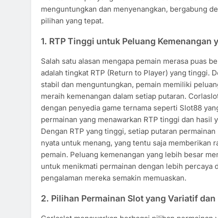
menguntungkan dan menyenangkan, bergabung den
pilihan yang tepat.
1. RTP Tinggi untuk Peluang Kemenangan 
Salah satu alasan mengapa pemain merasa puas ber
adalah tingkat RTP (Return to Player) yang tinggi.
stabil dan menguntungkan, pemain memiliki peluan
meraih kemenangan dalam setiap putaran. Corlaslo
dengan penyedia game ternama seperti Slot88 yan
permainan yang menawarkan RTP tinggi dan hasil ya
Dengan RTP yang tinggi, setiap putaran permaina
nyata untuk menang, yang tentu saja memberikan ra
pemain. Peluang kemenangan yang lebih besar m
untuk menikmati permainan dengan lebih percaya d
pengalaman mereka semakin memuaskan.
2. Pilihan Permainan Slot yang Variatif da