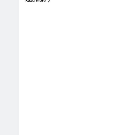
Read More