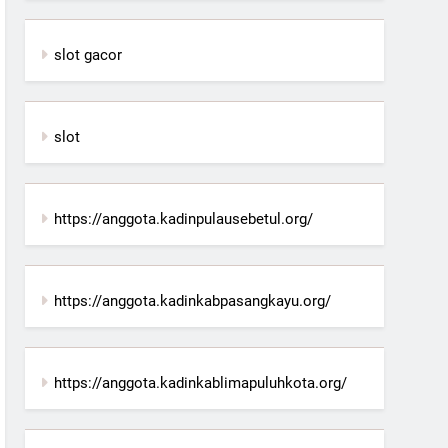
slot gacor
slot
https://anggota.kadinpulausebetul.org/
https://anggota.kadinkabpasangkayu.org/
https://anggota.kadinkablimapuluhkota.org/