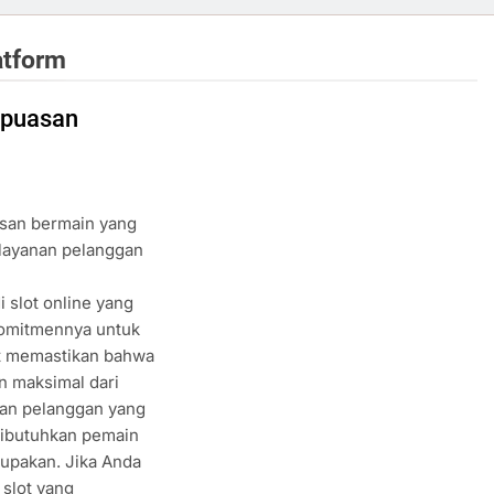
atform
epuasan
san bermain yang
 layanan pelanggan
i slot online yang
 komitmennya untuk
ot memastikan bahwa
 maksimal dari
anan pelanggan yang
dibutuhkan pemain
upakan. Jika Anda
slot yang