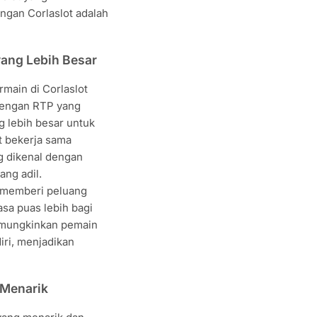
gan Corlaslot adalah
yang Lebih Besar
main di Corlaslot
 Dengan RTP yang
g lebih besar untuk
t bekerja sama
g dikenal dengan
ng adil.
n memberi peluang
sa puas lebih bagi
emungkinkan pemain
iri, menjadikan
n Menarik