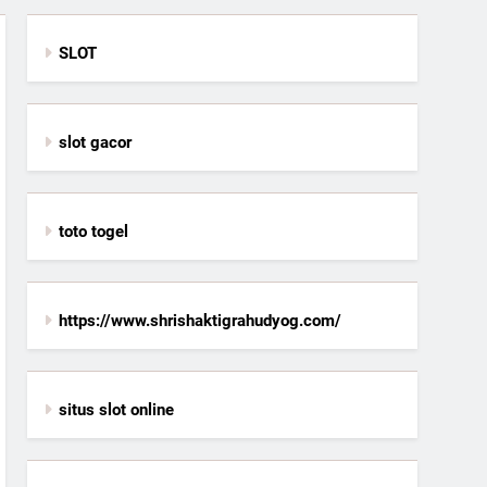
SLOT
slot gacor
toto togel
https://www.shrishaktigrahudyog.com/
situs slot online