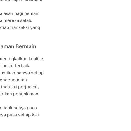
alasan bagi pemain
a mereka selalu
tiap transaksi yang
alaman Bermain
meningkatkan kualitas
laman terbaik.
astikan bahwa setiap
mendengarkan
ndustri perjudian,
berikan pengalaman
 tidak hanya puas
sa puas setiap kali