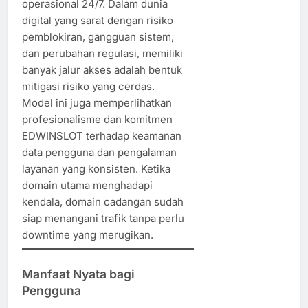
operasional 24/7. Dalam dunia
digital yang sarat dengan risiko
pemblokiran, gangguan sistem,
dan perubahan regulasi, memiliki
banyak jalur akses adalah bentuk
mitigasi risiko yang cerdas.
Model ini juga memperlihatkan
profesionalisme dan komitmen
EDWINSLOT terhadap keamanan
data pengguna dan pengalaman
layanan yang konsisten. Ketika
domain utama menghadapi
kendala, domain cadangan sudah
siap menangani trafik tanpa perlu
downtime yang merugikan.
Manfaat Nyata bagi
Pengguna