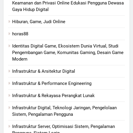
Keamanan dan Privasi Online Edukasi Pengguna Dewasa
Gaya Hidup Digital
Hiburan, Game, Judi Online
horas88
Identitas Digital Game, Ekosistem Dunia Virtual, Studi
Pengembangan Game, Komunitas Gaming, Desain Game
Modern
Infrastruktur & Arsitektur Digital
Infrastruktur & Performance Engineering
Infrastruktur & Rekayasa Perangkat Lunak
Infrastruktur Digital, Teknologi Jaringan, Pengelolaan
Sistem, Pengalaman Pengguna
Infrastruktur Server, Optimisasi Sistem, Pengalaman