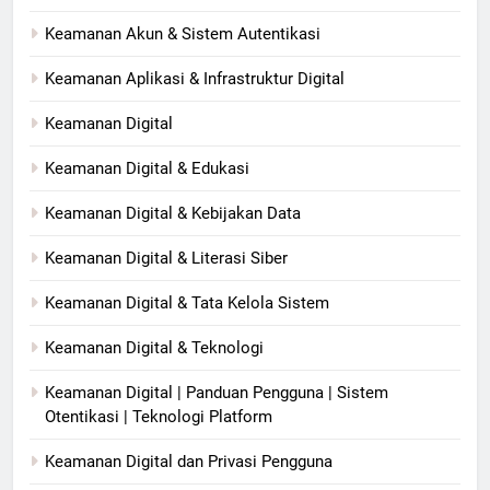
Keamanan Akun & Sistem Autentikasi
Keamanan Aplikasi & Infrastruktur Digital
Keamanan Digital
Keamanan Digital & Edukasi
Keamanan Digital & Kebijakan Data
Keamanan Digital & Literasi Siber
Keamanan Digital & Tata Kelola Sistem
Keamanan Digital & Teknologi
Keamanan Digital | Panduan Pengguna | Sistem
Otentikasi | Teknologi Platform
Keamanan Digital dan Privasi Pengguna