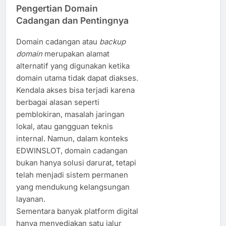
Pengertian Domain
Cadangan dan Pentingnya
Domain cadangan atau
backup
domain
merupakan alamat
alternatif yang digunakan ketika
domain utama tidak dapat diakses.
Kendala akses bisa terjadi karena
berbagai alasan seperti
pemblokiran, masalah jaringan
lokal, atau gangguan teknis
internal. Namun, dalam konteks
EDWINSLOT, domain cadangan
bukan hanya solusi darurat, tetapi
telah menjadi sistem permanen
yang mendukung kelangsungan
layanan.
Sementara banyak platform digital
hanya menyediakan satu jalur