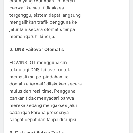
cloud yang redundan. Ini berarti
bahwa jika satu titik akses
terganggu, sistem dapat langsung
mengalihkan trafik pengguna ke
jalur lain secara otomatis tanpa
memengaruhi kinerja.
2.
DNS Failover Otomatis
EDWINSLOT menggunakan
teknologi DNS failover untuk
memastikan perpindahan ke
domain alternatif dilakukan secara
mulus dan real-time. Pengguna
bahkan tidak menyadari bahwa
mereka sedang mengakses jalur
cadangan karena prosesnya
sangat cepat dan tanpa disrupsi.
3.
Distribusi Beban Trafik