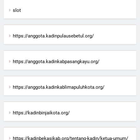
slot
https://anggota.kadinpulausebetul.org/
https://anggota.kadinkabpasangkayu.org/
https://anggota.kadinkablimapuluhkota.org/
https://kadinbinjaikota.org/
https://kadinbekasikab.org/tentang-kadin/ketua-umum/