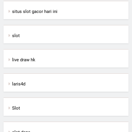
situs slot gacor hari ini
slot
live draw hk
laris4d
Slot