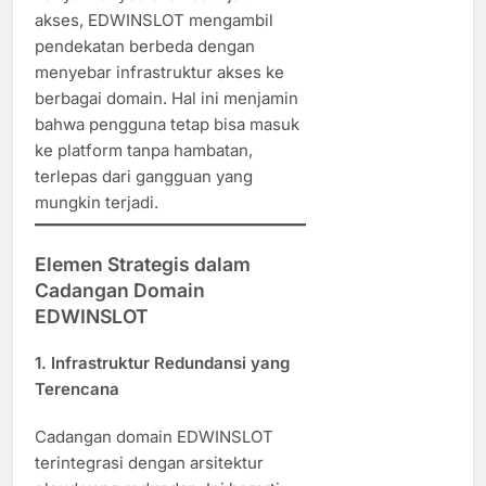
akses, EDWINSLOT mengambil
pendekatan berbeda dengan
menyebar infrastruktur akses ke
berbagai domain. Hal ini menjamin
bahwa pengguna tetap bisa masuk
ke platform tanpa hambatan,
terlepas dari gangguan yang
mungkin terjadi.
Elemen Strategis dalam
Cadangan Domain
EDWINSLOT
1.
Infrastruktur Redundansi yang
Terencana
Cadangan domain EDWINSLOT
terintegrasi dengan arsitektur