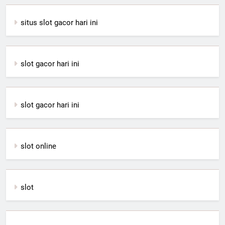
situs slot gacor hari ini
slot gacor hari ini
slot gacor hari ini
slot online
slot