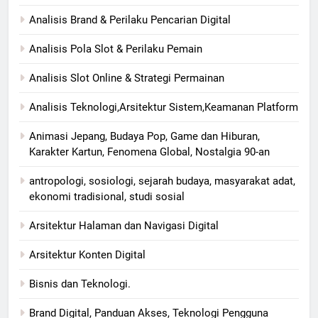
Analisis Brand & Perilaku Pencarian Digital
Analisis Pola Slot & Perilaku Pemain
Analisis Slot Online & Strategi Permainan
Analisis Teknologi,Arsitektur Sistem,Keamanan Platform
Animasi Jepang, Budaya Pop, Game dan Hiburan,
Karakter Kartun, Fenomena Global, Nostalgia 90-an
antropologi, sosiologi, sejarah budaya, masyarakat adat,
ekonomi tradisional, studi sosial
Arsitektur Halaman dan Navigasi Digital
Arsitektur Konten Digital
Bisnis dan Teknologi.
Brand Digital, Panduan Akses, Teknologi Pengguna