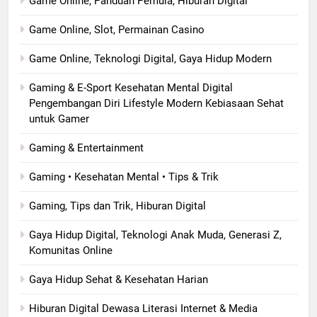
Game Online, Panduan Pemula, Hiburan Digital
Game Online, Slot, Permainan Casino
Game Online, Teknologi Digital, Gaya Hidup Modern
Gaming & E-Sport Kesehatan Mental Digital
Pengembangan Diri Lifestyle Modern Kebiasaan Sehat
untuk Gamer
Gaming & Entertainment
Gaming • Kesehatan Mental • Tips & Trik
Gaming, Tips dan Trik, Hiburan Digital
Gaya Hidup Digital, Teknologi Anak Muda, Generasi Z,
Komunitas Online
Gaya Hidup Sehat & Kesehatan Harian
Hiburan Digital Dewasa Literasi Internet & Media