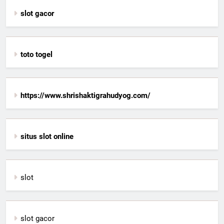
slot gacor
toto togel
https://www.shrishaktigrahudyog.com/
situs slot online
slot
slot gacor