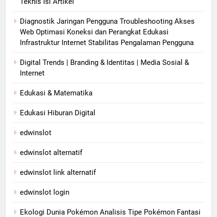
Teknis Isi Artikel
Diagnostik Jaringan Pengguna Troubleshooting Akses
Web Optimasi Koneksi dan Perangkat Edukasi
Infrastruktur Internet Stabilitas Pengalaman Pengguna
Digital Trends | Branding & Identitas | Media Sosial &
Internet
Edukasi & Matematika
Edukasi Hiburan Digital
edwinslot
edwinslot alternatif
edwinslot link alternatif
edwinslot login
Ekologi Dunia Pokémon Analisis Tipe Pokémon Fantasi