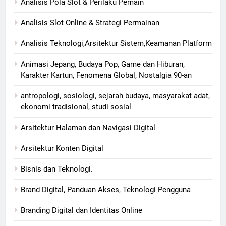
Analisis Pola Slot & Perilaku Pemain
Analisis Slot Online & Strategi Permainan
Analisis Teknologi,Arsitektur Sistem,Keamanan Platform
Animasi Jepang, Budaya Pop, Game dan Hiburan,
Karakter Kartun, Fenomena Global, Nostalgia 90-an
antropologi, sosiologi, sejarah budaya, masyarakat adat,
ekonomi tradisional, studi sosial
Arsitektur Halaman dan Navigasi Digital
Arsitektur Konten Digital
Bisnis dan Teknologi.
Brand Digital, Panduan Akses, Teknologi Pengguna
Branding Digital dan Identitas Online