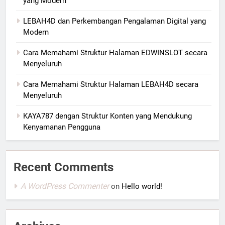
yang Modern
LEBAH4D dan Perkembangan Pengalaman Digital yang
Modern
Cara Memahami Struktur Halaman EDWINSLOT secara
Menyeluruh
Cara Memahami Struktur Halaman LEBAH4D secara
Menyeluruh
KAYA787 dengan Struktur Konten yang Mendukung
Kenyamanan Pengguna
Recent Comments
A WordPress Commenter
on
Hello world!