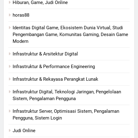
Hiburan, Game, Judi Online
horas88
Identitas Digital Game, Ekosistem Dunia Virtual, Studi
Pengembangan Game, Komunitas Gaming, Desain Game
Modern
Infrastruktur & Arsitektur Digital
Infrastruktur & Performance Engineering
Infrastruktur & Rekayasa Perangkat Lunak
Infrastruktur Digital, Teknologi Jaringan, Pengelolaan
Sistem, Pengalaman Pengguna
Infrastruktur Server, Optimisasi Sistem, Pengalaman
Pengguna, Sistem Login
Judi Online