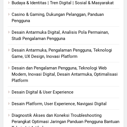
Budaya & Identitas | Tren Digital | Sosial & Masyarakat
Casino & Gaming, Dukungan Pelanggan, Panduan
Pengguna
Desain Antarmuka Digital, Analisis Pola Permainan,
Studi Pengalaman Pengguna
Desain Antarmuka, Pengalaman Pengguna, Teknologi
Game, UX Design, Inovasi Platform
Desain dan Pengalaman Pengguna, Teknologi Web
Modern, Inovasi Digital, Desain Antarmuka, Optimalisasi
Platform
Desain Digital & User Experience
Desain Platform, User Experience, Navigasi Digital
Diagnostik Akses dan Koneksi Troubleshooting
Perangkat Optimasi Jaringan Panduan Pengguna Bantuan