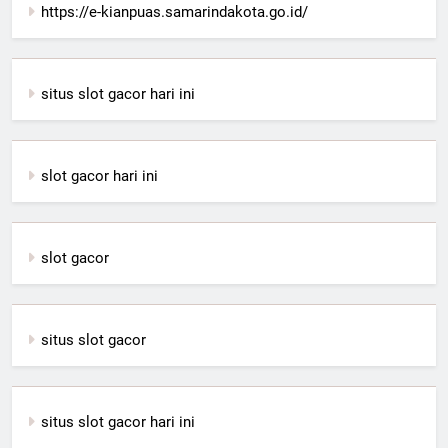
https://e-kianpuas.samarindakota.go.id/
situs slot gacor hari ini
slot gacor hari ini
slot gacor
situs slot gacor
situs slot gacor hari ini