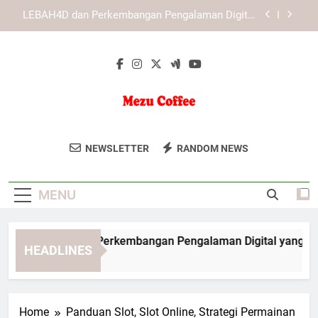
Skip
Cara Memahami Struktur Halaman EDWINSLOT
to
secara Menyeluruh
content
Cara Memahami Struktur Halaman LEBAH4D
secara Menyeluruh
EDWINSLOT dan Perkembangan Pengalaman
Digital yang Modern
LEBAH4D dan Perkembangan Pengalaman Digital
yang Modern
Mezu Coffee
Nikmati Kopi Premium Berkualitas
Cara Memahami Struktur Halaman EDWINSLOT
NEWSLETTER
RANDOM NEWS
secara Menyeluruh
Tinggi Dari Mezu Coffee. Setiap
Cara Memahami Struktur Halaman LEBAH4D
Tegukan Menghadirkan Rasa Yang
secara Menyeluruh
MENU
Istimewa.
DWINSLOT dan Perkembangan Pengalaman Digital yang Mode
HEADLINES
Weeks Ago
Home
Panduan Slot, Slot Online, Strategi Permainan