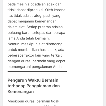
pada mesin slot adalah acak dan
tidak dapat diprediksi. Oleh karena
itu, tidak ada strategi pasti yang
dapat menjamin kemenangan
dalam slot. Setiap putaran adalah
peluang baru, terlepas dari berapa
lama Anda telah bermain.
Namun, meskipun slot dirancang
untuk memberikan hasil acak, ada
beberapa faktor lain yang terkait
dengan durasi bermain yang dapat
memengaruhi pengalaman Anda.
Pengaruh Waktu Bermain
terhadap Pengalaman dan
Kemenangan
Meskipun durasi bermain tidak