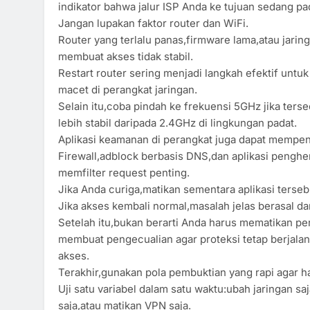
indikator bahwa jalur ISP Anda ke tujuan sedang pa
Jangan lupakan faktor router dan WiFi.
Router yang terlalu panas,firmware lama,atau jarin
membuat akses tidak stabil.
Restart router sering menjadi langkah efektif unt
macet di perangkat jaringan.
Selain itu,coba pindah ke frekuensi 5GHz jika ters
lebih stabil daripada 2.4GHz di lingkungan padat.
Aplikasi keamanan di perangkat juga dapat mempen
Firewall,adblock berbasis DNS,dan aplikasi penghe
memfilter request penting.
Jika Anda curiga,matikan sementara aplikasi tersebu
Jika akses kembali normal,masalah jelas berasal da
Setelah itu,bukan berarti Anda harus mematikan p
membuat pengecualian agar proteksi tetap berjala
akses.
Terakhir,gunakan pola pembuktian yang rapi agar ha
Uji satu variabel dalam satu waktu:ubah jaringan s
saja,atau matikan VPN saja.