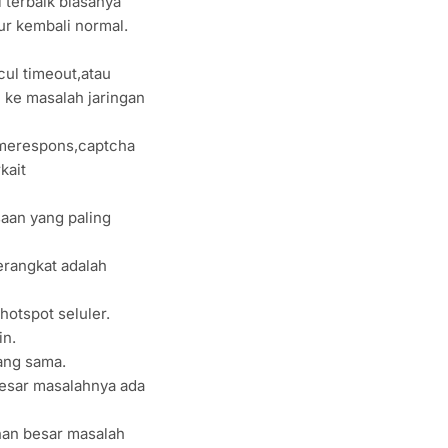
i terbaik biasanya
ur kembali normal.
ul timeout,atau
h ke masalah jaringan
k merespons,captcha
kait
aan yang paling
erangkat adalah
otspot seluler.
in.
ang sama.
besar masalahnya ada
nan besar masalah