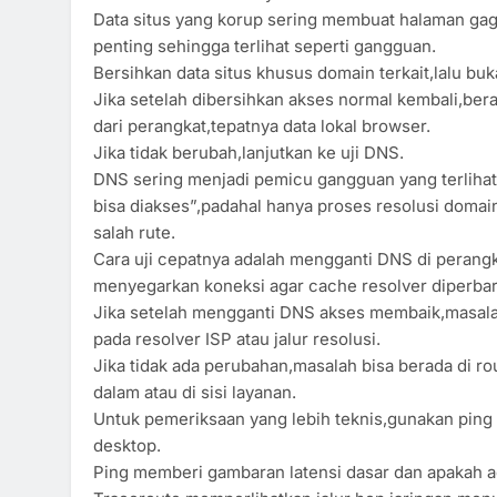
Data situs yang korup sering membuat halaman g
penting sehingga terlihat seperti gangguan.
Bersihkan data situs khusus domain terkait,lalu buk
Jika setelah dibersihkan akses normal kembali,bera
dari perangkat,tepatnya data lokal browser.
Jika tidak berubah,lanjutkan ke uji DNS.
DNS sering menjadi pemicu gangguan yang terlihat 
bisa diakses”,padahal hanya proses resolusi domai
salah rute.
Cara uji cepatnya adalah mengganti DNS di perangka
menyegarkan koneksi agar cache resolver diperbar
Jika setelah mengganti DNS akses membaik,masa
pada resolver ISP atau jalur resolusi.
Jika tidak ada perubahan,masalah bisa berada di ro
dalam atau di sisi layanan.
Untuk pemeriksaan yang lebih teknis,gunakan ping 
desktop.
Ping memberi gambaran latensi dasar dan apakah a