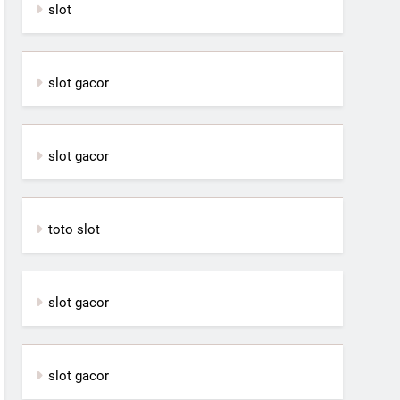
slot
slot gacor
slot gacor
toto slot
slot gacor
slot gacor