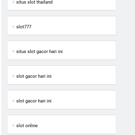
situs slot thailand
slot777
situs slot gacor hari ini
slot gacor hari ini
slot gacor hari ini
slot online