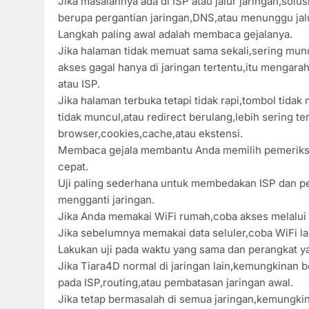
Jika masalahnya ada di ISP atau jalur jaringan,solus
berupa pergantian jaringan,DNS,atau menunggu jal
Langkah paling awal adalah membaca gejalanya.
Jika halaman tidak memuat sama sekali,sering munc
akses gagal hanya di jaringan tertentu,itu mengara
atau ISP.
Jika halaman terbuka tetapi tidak rapi,tombol tida
tidak muncul,atau redirect berulang,lebih sering ter
browser,cookies,cache,atau ekstensi.
Membaca gejala membantu Anda memilih pemeriks
cepat.
Uji paling sederhana untuk membedakan ISP dan p
mengganti jaringan.
Jika Anda memakai WiFi rumah,coba akses melalui h
Jika sebelumnya memakai data seluler,coba WiFi la
Lakukan uji pada waktu yang sama dan perangkat y
Jika Tiara4D normal di jaringan lain,kemungkinan 
pada ISP,routing,atau pembatasan jaringan awal.
Jika tetap bermasalah di semua jaringan,kemungki