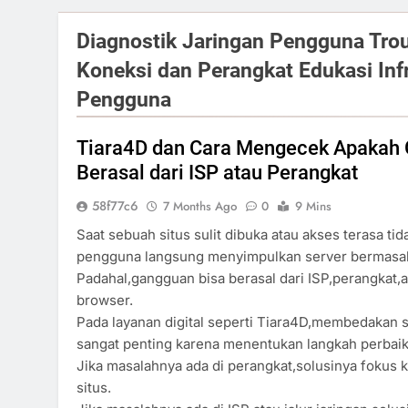
Diagnostik Jaringan Pengguna Tro
Koneksi dan Perangkat Edukasi Infr
Pengguna
Tiara4D dan Cara Mengecek Apakah
Berasal dari ISP atau Perangkat
58f77c6
7 Months Ago
0
9 Mins
Saat sebuah situs sulit dibuka atau akses terasa tid
pengguna langsung menyimpulkan server bermasal
Padahal,gangguan bisa berasal dari ISP,perangkat,a
browser.
Pada layanan digital seperti Tiara4D,membedakan
sangat penting karena menentukan langkah perbaik
Jika masalahnya ada di perangkat,solusinya fokus 
situs.