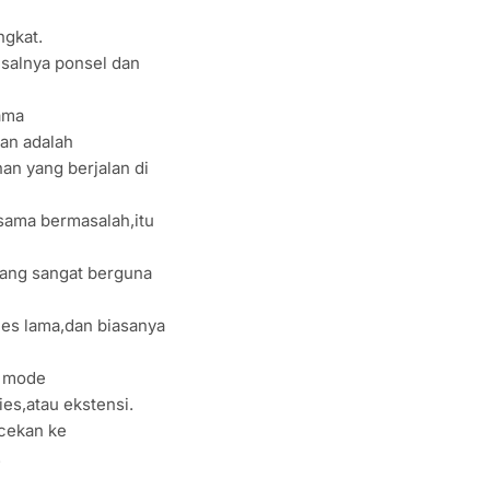
ngkat.
isalnya ponsel dan
tama
an adalah
an yang berjalan di
sama bermasalah,itu
 yang sangat berguna
es lama,dan biasanya
i mode
es,atau ekstensi.
ecekan ke
.