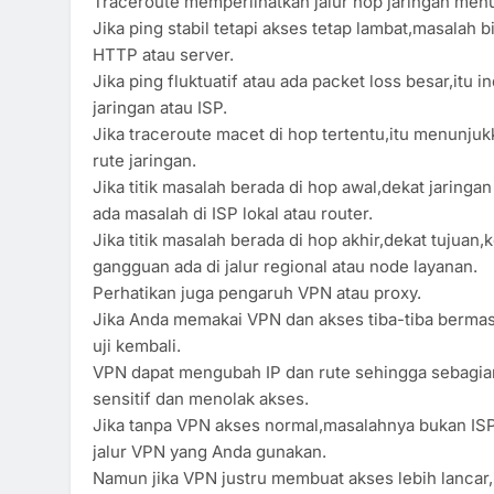
Traceroute memperlihatkan jalur hop jaringan menu
Jika ping stabil tetapi akses tetap lambat,masalah b
HTTP atau server.
Jika ping fluktuatif atau ada packet loss besar,itu i
jaringan atau ISP.
Jika traceroute macet di hop tertentu,itu menunjukk
rute jaringan.
Jika titik masalah berada di hop awal,dekat jaring
ada masalah di ISP lokal atau router.
Jika titik masalah berada di hop akhir,dekat tujua
gangguan ada di jalur regional atau node layanan.
Perhatikan juga pengaruh VPN atau proxy.
Jika Anda memakai VPN dan akses tiba-tiba bermas
uji kembali.
VPN dapat mengubah IP dan rute sehingga sebagian
sensitif dan menolak akses.
Jika tanpa VPN akses normal,masalahnya bukan IS
jalur VPN yang Anda gunakan.
Namun jika VPN justru membuat akses lebih lancar,