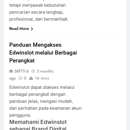
tetapi menjawab kebutuhan
pencarian secara lengkap,
profesional, dan bermanfaat.
Read More
Panduan Mengakses
Edwinslot melalui Berbagai
Perangkat
58f77c6
3 months
ago
0
16 mins
Edwinslot dapat diakses melalui
berbagai perangkat dengan
panduan jelas, navigasi mudah,
dan perhatian pada keamanan akun
pengguna.
Memahami Edwinslot
sebagai Brand Digital