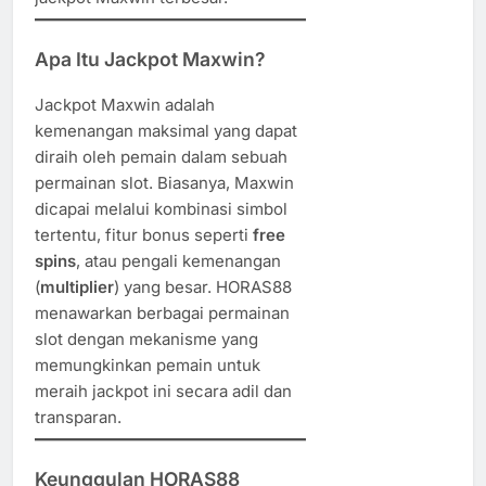
Apa Itu Jackpot Maxwin?
Jackpot Maxwin adalah
kemenangan maksimal yang dapat
diraih oleh pemain dalam sebuah
permainan slot. Biasanya, Maxwin
dicapai melalui kombinasi simbol
tertentu, fitur bonus seperti
free
spins
, atau pengali kemenangan
(
multiplier
) yang besar. HORAS88
menawarkan berbagai permainan
slot dengan mekanisme yang
memungkinkan pemain untuk
meraih jackpot ini secara adil dan
transparan.
Keunggulan HORAS88