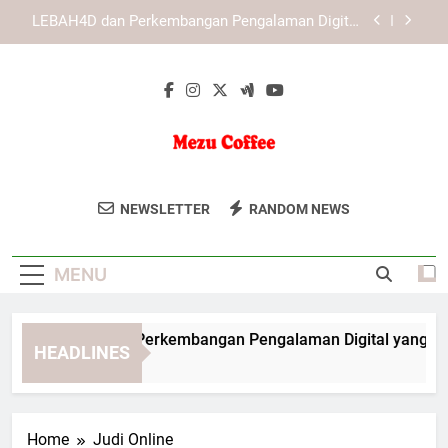
Skip
Cara Memahami Struktur Halaman EDWINSLOT
to
secara Menyeluruh
content
Cara Memahami Struktur Halaman LEBAH4D
secara Menyeluruh
EDWINSLOT dan Perkembangan Pengalaman
Digital yang Modern
LEBAH4D dan Perkembangan Pengalaman Digital
yang Modern
Mezu Coffee
Nikmati Kopi Premium Berkualitas
Cara Memahami Struktur Halaman EDWINSLOT
NEWSLETTER
RANDOM NEWS
secara Menyeluruh
Tinggi Dari Mezu Coffee. Setiap
Cara Memahami Struktur Halaman LEBAH4D
Tegukan Menghadirkan Rasa Yang
secara Menyeluruh
MENU
Istimewa.
WINSLOT dan Perkembangan Pengalaman Digital yang Mode
HEADLINES
Week Ago
Home
Judi Online