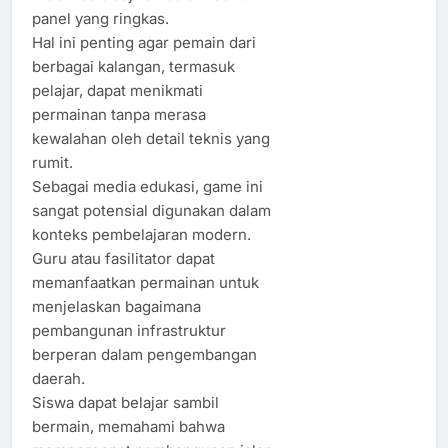
panel yang ringkas.
Hal ini penting agar pemain dari
berbagai kalangan, termasuk
pelajar, dapat menikmati
permainan tanpa merasa
kewalahan oleh detail teknis yang
rumit.
Sebagai media edukasi, game ini
sangat potensial digunakan dalam
konteks pembelajaran modern.
Guru atau fasilitator dapat
memanfaatkan permainan untuk
menjelaskan bagaimana
pembangunan infrastruktur
berperan dalam pengembangan
daerah.
Siswa dapat belajar sambil
bermain, memahami bahwa