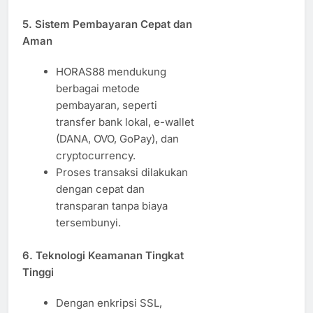
5. Sistem Pembayaran Cepat dan
Aman
HORAS88 mendukung
berbagai metode
pembayaran, seperti
transfer bank lokal, e-wallet
(DANA, OVO, GoPay), dan
cryptocurrency.
Proses transaksi dilakukan
dengan cepat dan
transparan tanpa biaya
tersembunyi.
6. Teknologi Keamanan Tingkat
Tinggi
Dengan enkripsi SSL,