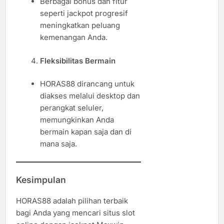
Berbagai bonus dan fitur
seperti jackpot progresif
meningkatkan peluang
kemenangan Anda.
Fleksibilitas Bermain
HORAS88 dirancang untuk
diakses melalui desktop dan
perangkat seluler,
memungkinkan Anda
bermain kapan saja dan di
mana saja.
Kesimpulan
HORAS88 adalah pilihan terbaik
bagi Anda yang mencari situs slot