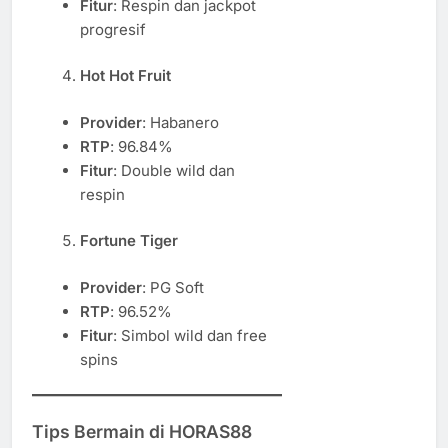
Fitur
: Respin dan jackpot
progresif
Hot Hot Fruit
Provider
: Habanero
RTP
: 96.84%
Fitur
: Double wild dan
respin
Fortune Tiger
Provider
: PG Soft
RTP
: 96.52%
Fitur
: Simbol wild dan free
spins
Tips Bermain di HORAS88