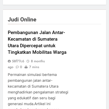
Judi Online
Pembangunan Jalan Antar-
Kecamatan di Sumatera
Utara Dipercepat untuk
Tingkatkan Mobilitas Warga
58f77c6
8 months
ago
0
7 mins
Permainan simulasi bertema
pembangunan jalan antar-
kecamatan di Sumatera Utara
menghadirkan pengalaman strategi
yang edukatif dan seru bagi
generasi muda.Artikel ini