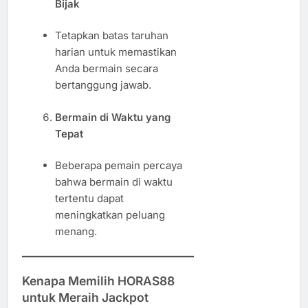
Bijak
Tetapkan batas taruhan
harian untuk memastikan
Anda bermain secara
bertanggung jawab.
Bermain di Waktu yang
Tepat
Beberapa pemain percaya
bahwa bermain di waktu
tertentu dapat
meningkatkan peluang
menang.
Kenapa Memilih HORAS88
untuk Meraih Jackpot