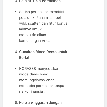
Pelajari Pola Permainan
Setiap permainan memiliki
pola unik. Pahami simbol
wild, scatter, dan fitur bonus
lainnya untuk
memaksimalkan
kemenangan Anda.
Gunakan Mode Demo untuk
Berlatih
HORAS88 menyediakan
mode demo yang
memungkinkan Anda
mencoba permainan tanpa
risiko finansial.
Kelola Anggaran dengan