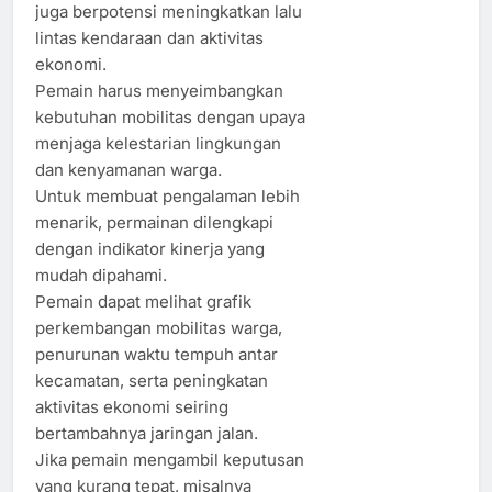
juga berpotensi meningkatkan lalu
lintas kendaraan dan aktivitas
ekonomi.
Pemain harus menyeimbangkan
kebutuhan mobilitas dengan upaya
menjaga kelestarian lingkungan
dan kenyamanan warga.
Untuk membuat pengalaman lebih
menarik, permainan dilengkapi
dengan indikator kinerja yang
mudah dipahami.
Pemain dapat melihat grafik
perkembangan mobilitas warga,
penurunan waktu tempuh antar
kecamatan, serta peningkatan
aktivitas ekonomi seiring
bertambahnya jaringan jalan.
Jika pemain mengambil keputusan
yang kurang tepat, misalnya