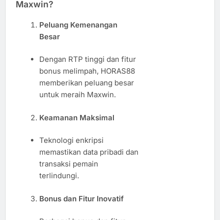
Maxwin?
Peluang Kemenangan
Besar
Dengan RTP tinggi dan fitur
bonus melimpah, HORAS88
memberikan peluang besar
untuk meraih Maxwin.
Keamanan Maksimal
Teknologi enkripsi
memastikan data pribadi dan
transaksi pemain
terlindungi.
Bonus dan Fitur Inovatif