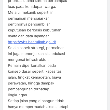
prioritas utama karena berdampak
luas pada kehidupan warga.
Melalui mekanik seperti ini,
permainan mengajarkan
pentingnya pengambilan
keputusan berbasis kebutuhan
nyata dan data lapangan
https://wbs.bantulkab.go.id/
.
Selain aspek strategi, permainan
ini juga menonjolkan sisi edukasi
mengenai infrastruktur.
Pemain diperkenalkan pada
konsep dasar seperti kapasitas
jalan, tingkat kemacetan, biaya
perawatan, hingga dampak
pembangunan terhadap
lingkungan.
Setiap jalan yang dibangun tidak
hanya mempermudah akses, tetapi