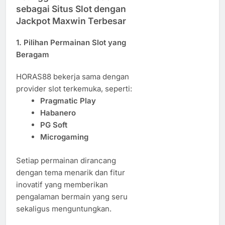
sebagai Situs Slot dengan
Jackpot Maxwin Terbesar
1. Pilihan Permainan Slot yang
Beragam
HORAS88 bekerja sama dengan
provider slot terkemuka, seperti:
Pragmatic Play
Habanero
PG Soft
Microgaming
Setiap permainan dirancang
dengan tema menarik dan fitur
inovatif yang memberikan
pengalaman bermain yang seru
sekaligus menguntungkan.