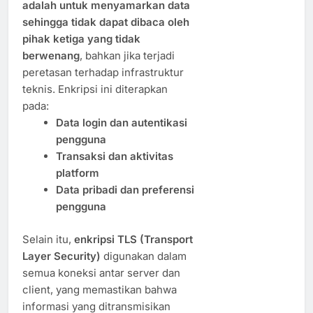
adalah untuk menyamarkan data
sehingga tidak dapat dibaca oleh
pihak ketiga yang tidak
berwenang
, bahkan jika terjadi
peretasan terhadap infrastruktur
teknis. Enkripsi ini diterapkan
pada:
Data login dan autentikasi
pengguna
Transaksi dan aktivitas
platform
Data pribadi dan preferensi
pengguna
Selain itu,
enkripsi TLS (Transport
Layer Security)
digunakan dalam
semua koneksi antar server dan
client, yang memastikan bahwa
informasi yang ditransmisikan