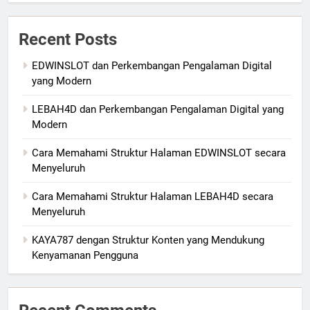
Recent Posts
EDWINSLOT dan Perkembangan Pengalaman Digital
yang Modern
LEBAH4D dan Perkembangan Pengalaman Digital yang
Modern
Cara Memahami Struktur Halaman EDWINSLOT secara
Menyeluruh
Cara Memahami Struktur Halaman LEBAH4D secara
Menyeluruh
KAYA787 dengan Struktur Konten yang Mendukung
Kenyamanan Pengguna