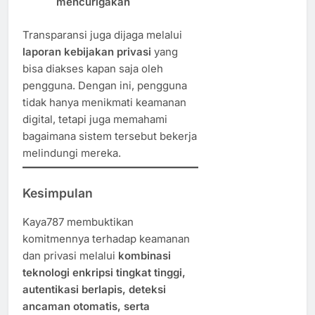
mencurigakan
Transparansi juga dijaga melalui
laporan kebijakan privasi
yang
bisa diakses kapan saja oleh
pengguna. Dengan ini, pengguna
tidak hanya menikmati keamanan
digital, tetapi juga memahami
bagaimana sistem tersebut bekerja
melindungi mereka.
Kesimpulan
Kaya787 membuktikan
komitmennya terhadap keamanan
dan privasi melalui
kombinasi
teknologi enkripsi tingkat tinggi,
autentikasi berlapis, deteksi
ancaman otomatis, serta