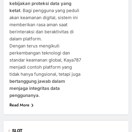
kebijakan proteksi data yang
ketat
. Bagi pengguna yang peduli
akan keamanan digital, sistem ini
memberikan rasa aman saat
berinteraksi dan beraktivitas di
dalam platform.
Dengan terus mengikuti
perkembangan teknologi dan
standar keamanan global, Kaya787
menjadi contoh platform yang
tidak hanya fungsional, tetapi juga
bertanggung jawab dalam
menjaga integritas data
penggunanya
.
Read More
SLOT