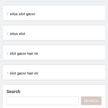
situs slot gacor
situs slot
slot gacor hari ini
slot gacor hari ini
Search
SEARCH