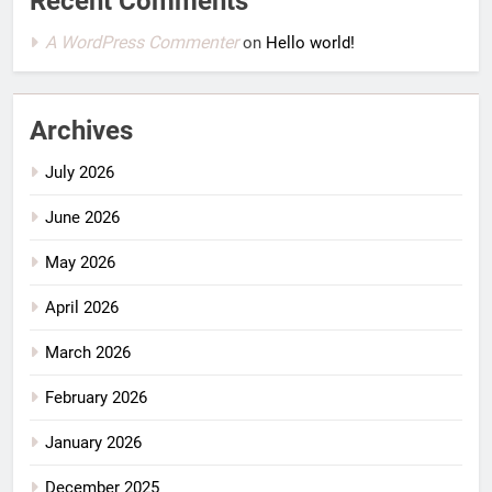
Recent Comments
A WordPress Commenter
on
Hello world!
Archives
July 2026
June 2026
May 2026
April 2026
March 2026
February 2026
January 2026
December 2025