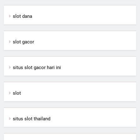
slot dana
slot gacor
situs slot gacor hari ini
slot
situs slot thailand