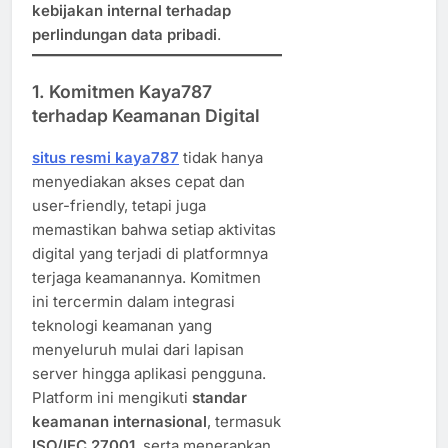
kebijakan internal terhadap
perlindungan data pribadi
.
1. Komitmen Kaya787
terhadap Keamanan Digital
situs resmi kaya787
tidak hanya
menyediakan akses cepat dan
user-friendly, tetapi juga
memastikan bahwa setiap aktivitas
digital yang terjadi di platformnya
terjaga keamanannya. Komitmen
ini tercermin dalam integrasi
teknologi keamanan yang
menyeluruh mulai dari lapisan
server hingga aplikasi pengguna.
Platform ini mengikuti
standar
keamanan internasional
, termasuk
ISO/IEC 27001
, serta menerapkan