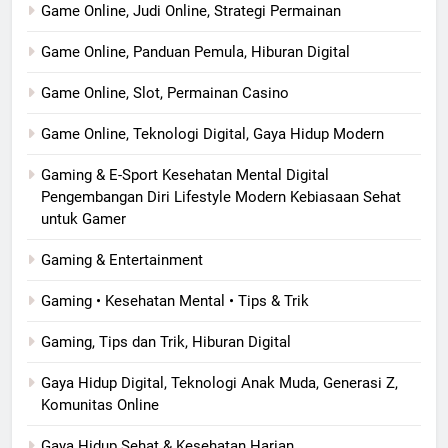
Game Online, Judi Online, Strategi Permainan
Game Online, Panduan Pemula, Hiburan Digital
Game Online, Slot, Permainan Casino
Game Online, Teknologi Digital, Gaya Hidup Modern
Gaming & E-Sport Kesehatan Mental Digital
Pengembangan Diri Lifestyle Modern Kebiasaan Sehat
untuk Gamer
Gaming & Entertainment
Gaming • Kesehatan Mental • Tips & Trik
Gaming, Tips dan Trik, Hiburan Digital
Gaya Hidup Digital, Teknologi Anak Muda, Generasi Z,
Komunitas Online
Gaya Hidup Sehat & Kesehatan Harian