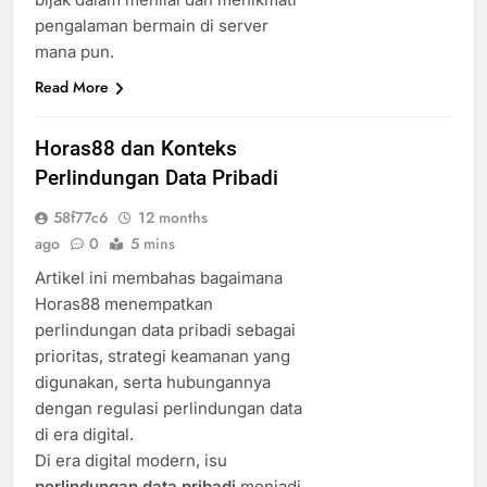
pengalaman bermain di server
mana pun.
Read More
Horas88 dan Konteks
Perlindungan Data Pribadi
58f77c6
12 months
ago
0
5 mins
Artikel ini membahas bagaimana
Horas88 menempatkan
perlindungan data pribadi sebagai
prioritas, strategi keamanan yang
digunakan, serta hubungannya
dengan regulasi perlindungan data
di era digital.
Di era digital modern, isu
perlindungan data pribadi
menjadi