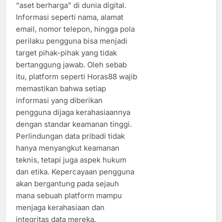
“aset berharga” di dunia digital.
Informasi seperti nama, alamat
email, nomor telepon, hingga pola
perilaku pengguna bisa menjadi
target pihak-pihak yang tidak
bertanggung jawab. Oleh sebab
itu, platform seperti Horas88 wajib
memastikan bahwa setiap
informasi yang diberikan
pengguna dijaga kerahasiaannya
dengan standar keamanan tinggi.
Perlindungan data pribadi tidak
hanya menyangkut keamanan
teknis, tetapi juga aspek hukum
dan etika. Kepercayaan pengguna
akan bergantung pada sejauh
mana sebuah platform mampu
menjaga kerahasiaan dan
integritas data mereka.