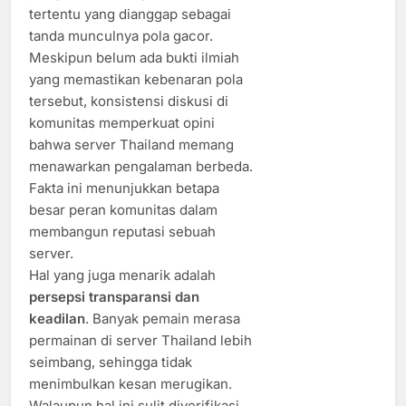
tertentu yang dianggap sebagai
tanda munculnya pola gacor.
Meskipun belum ada bukti ilmiah
yang memastikan kebenaran pola
tersebut, konsistensi diskusi di
komunitas memperkuat opini
bahwa server Thailand memang
menawarkan pengalaman berbeda.
Fakta ini menunjukkan betapa
besar peran komunitas dalam
membangun reputasi sebuah
server.
Hal yang juga menarik adalah
persepsi transparansi dan
keadilan
. Banyak pemain merasa
permainan di server Thailand lebih
seimbang, sehingga tidak
menimbulkan kesan merugikan.
Walaupun hal ini sulit diverifikasi