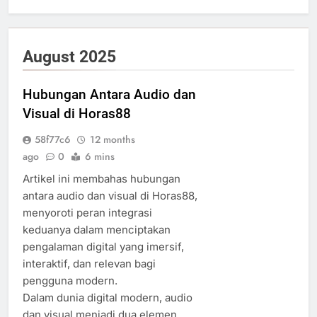
August 2025
Hubungan Antara Audio dan
Visual di Horas88
58f77c6
12 months
ago
0
6 mins
Artikel ini membahas hubungan
antara audio dan visual di Horas88,
menyoroti peran integrasi
keduanya dalam menciptakan
pengalaman digital yang imersif,
interaktif, dan relevan bagi
pengguna modern.
Dalam dunia digital modern, audio
dan visual menjadi dua elemen