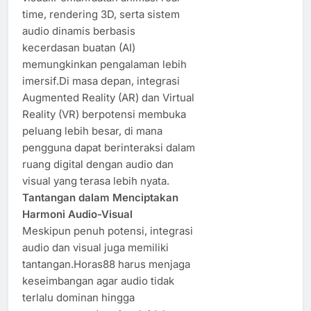
time, rendering 3D, serta sistem
audio dinamis berbasis
kecerdasan buatan (AI)
memungkinkan pengalaman lebih
imersif.Di masa depan, integrasi
Augmented Reality (AR) dan Virtual
Reality (VR) berpotensi membuka
peluang lebih besar, di mana
pengguna dapat berinteraksi dalam
ruang digital dengan audio dan
visual yang terasa lebih nyata.
Tantangan dalam Menciptakan
Harmoni Audio-Visual
Meskipun penuh potensi, integrasi
audio dan visual juga memiliki
tantangan.Horas88 harus menjaga
keseimbangan agar audio tidak
terlalu dominan hingga