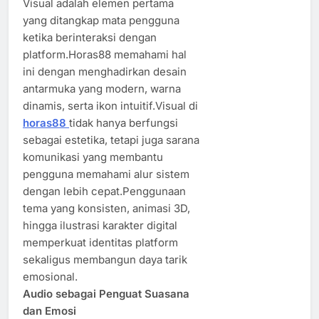
Visual adalah elemen pertama
yang ditangkap mata pengguna
ketika berinteraksi dengan
platform.Horas88 memahami hal
ini dengan menghadirkan desain
antarmuka yang modern, warna
dinamis, serta ikon intuitif.Visual di
horas88
tidak hanya berfungsi
sebagai estetika, tetapi juga sarana
komunikasi yang membantu
pengguna memahami alur sistem
dengan lebih cepat.Penggunaan
tema yang konsisten, animasi 3D,
hingga ilustrasi karakter digital
memperkuat identitas platform
sekaligus membangun daya tarik
emosional.
Audio sebagai Penguat Suasana
dan Emosi