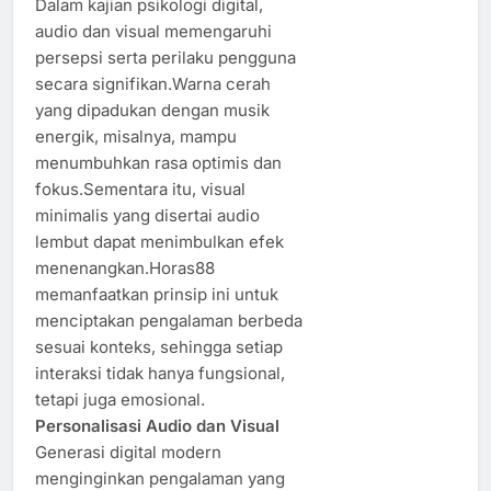
Dalam kajian psikologi digital,
audio dan visual memengaruhi
persepsi serta perilaku pengguna
secara signifikan.Warna cerah
yang dipadukan dengan musik
energik, misalnya, mampu
menumbuhkan rasa optimis dan
fokus.Sementara itu, visual
minimalis yang disertai audio
lembut dapat menimbulkan efek
menenangkan.Horas88
memanfaatkan prinsip ini untuk
menciptakan pengalaman berbeda
sesuai konteks, sehingga setiap
interaksi tidak hanya fungsional,
tetapi juga emosional.
Personalisasi Audio dan Visual
Generasi digital modern
menginginkan pengalaman yang