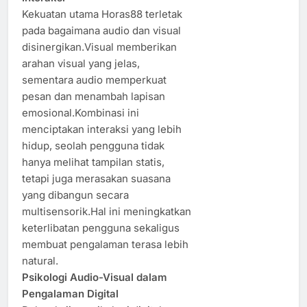
Kekuatan utama Horas88 terletak
pada bagaimana audio dan visual
disinergikan.Visual memberikan
arahan visual yang jelas,
sementara audio memperkuat
pesan dan menambah lapisan
emosional.Kombinasi ini
menciptakan interaksi yang lebih
hidup, seolah pengguna tidak
hanya melihat tampilan statis,
tetapi juga merasakan suasana
yang dibangun secara
multisensorik.Hal ini meningkatkan
keterlibatan pengguna sekaligus
membuat pengalaman terasa lebih
natural.
Psikologi Audio-Visual dalam
Pengalaman Digital