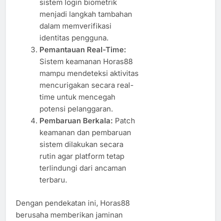
sistem login biometrik
menjadi langkah tambahan
dalam memverifikasi
identitas pengguna.
Pemantauan Real-Time:
Sistem keamanan Horas88
mampu mendeteksi aktivitas
mencurigakan secara real-
time untuk mencegah
potensi pelanggaran.
Pembaruan Berkala:
Patch
keamanan dan pembaruan
sistem dilakukan secara
rutin agar platform tetap
terlindungi dari ancaman
terbaru.
Dengan pendekatan ini, Horas88
berusaha memberikan jaminan