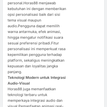
personal.Horas88 menjawab
kebutuhan ini dengan memberikan
opsi personalisasi baik dari sisi
tema visual maupun
audio.Pengguna dapat memilih
warna antarmuka, efek animasi,
hingga mengatur notifikasi suara
sesuai preferensi pribadi.Fitur
personalisasi ini memperkuat rasa
kepemilikan pengguna terhadap
platform, sekaligus meningkatkan
kepuasan dan loyalitas jangka
panjang.
Teknologi Modern untuk Integrasi
Audio-Visual
Horas88 juga memanfaatkan
teknologi terbaru untuk
memperkaya integrasi audio dan
visual.Pemanfaatan animasi real-