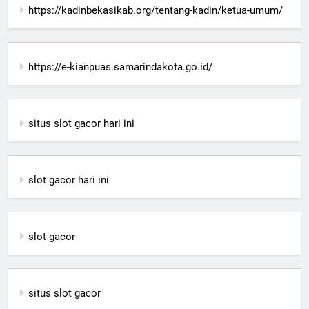
https://kadinbekasikab.org/tentang-kadin/ketua-umum/
https://e-kianpuas.samarindakota.go.id/
situs slot gacor hari ini
slot gacor hari ini
slot gacor
situs slot gacor