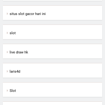
situs slot gacor hari ini
slot
live draw hk
laris4d
Slot