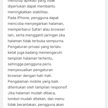
menutup aplikasi yang tidak
diperlukan dapat membantu
meningkatkan stabilitas.
Pada iPhone, pengguna dapat
mencoba menyegarkan halaman,
memperbarui Safari atau browser
lain, serta mengganti jaringan jika
halaman tidak terbuka sempurna.
Pengaturan privasi yang terlalu
ketat juga kadang memengaruhi
tampilan halaman tertentu,
sehingga pengguna perlu
menyesuaikan pengaturan
browser dengan hati-hati.
Pengalaman mobile yang baik
ditentukan oleh tampilan responsif.
Jika halaman mudah dibaca,
tombol mudah ditekan, dan menu
tidak berantakan, pengguna akan