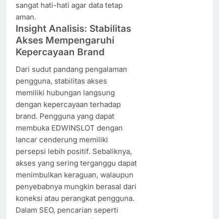
sangat hati-hati agar data tetap
aman.
Insight Analisis: Stabilitas
Akses Mempengaruhi
Kepercayaan Brand
Dari sudut pandang pengalaman
pengguna, stabilitas akses
memiliki hubungan langsung
dengan kepercayaan terhadap
brand. Pengguna yang dapat
membuka EDWINSLOT dengan
lancar cenderung memiliki
persepsi lebih positif. Sebaliknya,
akses yang sering terganggu dapat
menimbulkan keraguan, walaupun
penyebabnya mungkin berasal dari
koneksi atau perangkat pengguna.
Dalam SEO, pencarian seperti