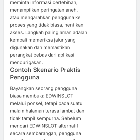
meminta informasi berlebihan,
menampilkan peringatan aneh,
atau mengarahkan pengguna ke
proses yang tidak biasa, hentikan
akses. Langkah paling aman adalah
kembali memeriksa jalur yang
digunakan dan memastikan
perangkat bebas dari aplikasi
mencurigakan.
Contoh Skenario Praktis
Pengguna
Bayangkan seorang pengguna
biasa membuka EDWINSLOT
melalui ponsel, tetapi pada suatu
malam halaman terasa lambat dan
tidak tampil sempurna. Sebelum
mencari EDWINSLOT alternatif
secara sembarangan, pengguna