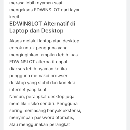
merasa lebih nyaman saat
mengakses EDWINSLOT dari layar
kecil.
EDWINSLOT Alternatif di
Laptop dan Desktop
Akses melalui laptop atau desktop
cocok untuk pengguna yang
menginginkan tampilan lebih luas.
EDWINSLOT alternatif dapat
diakses lebih nyaman ketika
pengguna memakai browser
desktop yang stabil dan koneksi
internet yang kuat.
Namun, perangkat desktop juga
memiliki risiko sendiri. Pengguna
sering memasang banyak ekstensi,
menyimpan password otomatis,
atau menggunakan perangkat