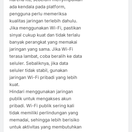
ada kendala pada platform,
pengguna perlu memeriksa
kualitas jaringan terlebih dahulu.
Jika menggunakan Wi-Fi, pastikan
sinyal cukup kuat dan tidak terlalu
banyak perangkat yang memakai
jaringan yang sama. Jika Wi-Fi
terasa lambat, coba beralih ke data
seluler. Sebaliknya, jika data
seluler tidak stabil, gunakan
jaringan Wi-Fi pribadi yang lebih
kuat.
Hindari menggunakan jaringan
publik untuk mengakses akun
pribadi. Wi-Fi publik sering kali
tidak memiliki perlindungan yang
memadai, sehingga lebih berisiko
untuk aktivitas yang membutuhkan