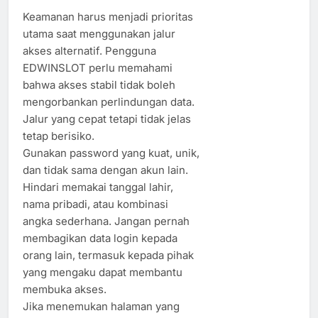
Keamanan harus menjadi prioritas
utama saat menggunakan jalur
akses alternatif. Pengguna
EDWINSLOT perlu memahami
bahwa akses stabil tidak boleh
mengorbankan perlindungan data.
Jalur yang cepat tetapi tidak jelas
tetap berisiko.
Gunakan password yang kuat, unik,
dan tidak sama dengan akun lain.
Hindari memakai tanggal lahir,
nama pribadi, atau kombinasi
angka sederhana. Jangan pernah
membagikan data login kepada
orang lain, termasuk kepada pihak
yang mengaku dapat membantu
membuka akses.
Jika menemukan halaman yang