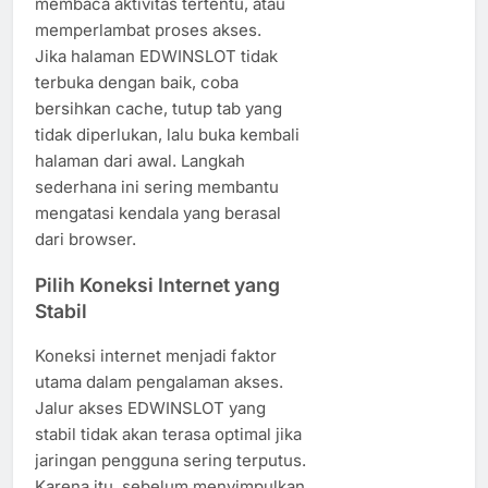
membaca aktivitas tertentu, atau
memperlambat proses akses.
Jika halaman EDWINSLOT tidak
terbuka dengan baik, coba
bersihkan cache, tutup tab yang
tidak diperlukan, lalu buka kembali
halaman dari awal. Langkah
sederhana ini sering membantu
mengatasi kendala yang berasal
dari browser.
Pilih Koneksi Internet yang
Stabil
Koneksi internet menjadi faktor
utama dalam pengalaman akses.
Jalur akses EDWINSLOT yang
stabil tidak akan terasa optimal jika
jaringan pengguna sering terputus.
Karena itu, sebelum menyimpulkan