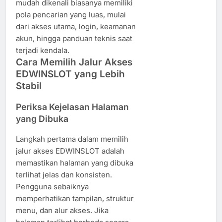
mudah dikenali biasanya memiliki
pola pencarian yang luas, mulai
dari akses utama, login, keamanan
akun, hingga panduan teknis saat
terjadi kendala.
Cara Memilih Jalur Akses
EDWINSLOT yang Lebih
Stabil
Periksa Kejelasan Halaman
yang Dibuka
Langkah pertama dalam memilih
jalur akses EDWINSLOT adalah
memastikan halaman yang dibuka
terlihat jelas dan konsisten.
Pengguna sebaiknya
memperhatikan tampilan, struktur
menu, dan alur akses. Jika