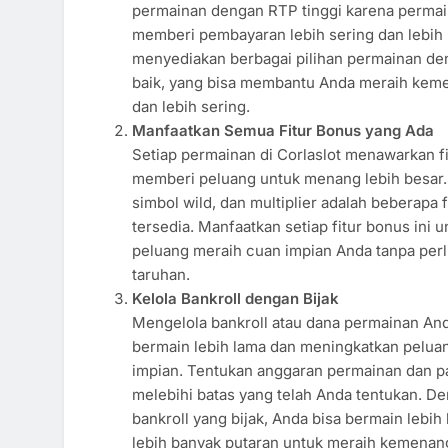
permainan dengan RTP tinggi karena permai
memberi pembayaran lebih sering dan lebih b
menyediakan berbagai pilihan permainan de
baik, yang bisa membantu Anda meraih keme
dan lebih sering.
Manfaatkan Semua Fitur Bonus yang Ada
Setiap permainan di Corlaslot menawarkan f
memberi peluang untuk menang lebih besar. 
simbol wild, dan multiplier adalah beberapa 
tersedia. Manfaatkan setiap fitur bonus ini
peluang meraih cuan impian Anda tanpa per
taruhan.
Kelola Bankroll dengan Bijak
Mengelola bankroll atau dana permainan And
bermain lebih lama dan meningkatkan pelua
impian. Tentukan anggaran permainan dan pa
melebihi batas yang telah Anda tentukan. D
bankroll yang bijak, Anda bisa bermain lebi
lebih banyak putaran untuk meraih kemenan