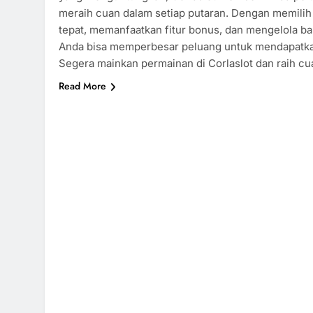
meraih cuan dalam setiap putaran. Dengan memili
tepat, memanfaatkan fitur bonus, dan mengelola ban
Anda bisa memperbesar peluang untuk mendapatka
Segera mainkan permainan di Corlaslot dan raih cu
Read More