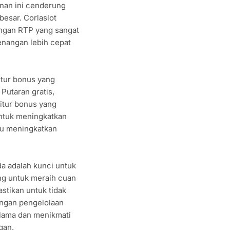
nan ini cenderung
esar. Corlaslot
ngan RTP yang sangat
nangan lebih cepat
itur bonus yang
Putaran gratis,
fitur bonus yang
 untuk meningkatkan
lu meningkatkan
a adalah kunci untuk
ng untuk meraih cuan
stikan untuk tidak
engan pengelolaan
h lama dan menikmati
gan.