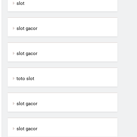
slot
slot gacor
slot gacor
toto slot
slot gacor
slot gacor