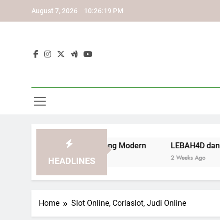
Skip
August 7, 2026
10:26:20 PM
to
content
Mez
Nikmati K
alaman Digital yang Modern
LEBAH4D dan Perkembang
2 Weeks Ago
HEADLINES
Home
Slot Online, Corlaslot, Judi Online