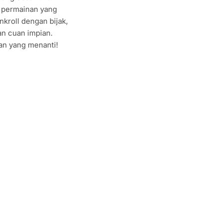
h permainan yang
kroll dengan bijak,
n cuan impian.
an yang menanti!