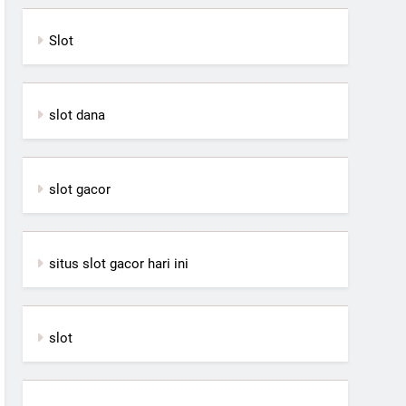
Slot
slot dana
slot gacor
situs slot gacor hari ini
slot