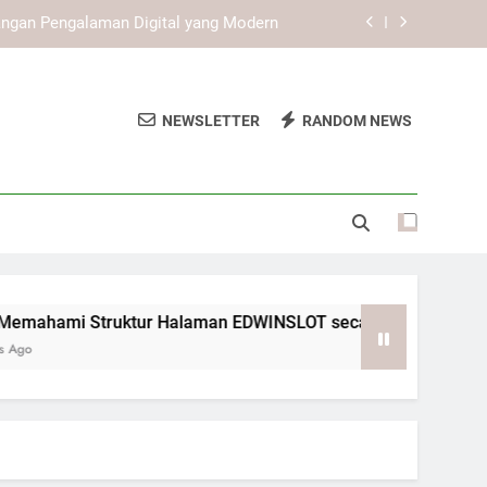
gan Pengalaman Digital yang Modern
alaman EDWINSLOT secara Menyeluruh
 Halaman LEBAH4D secara Menyeluruh
NEWSLETTER
RANDOM NEWS
gan Pengalaman Digital yang Modern
kan Menghadirkan Rasa Yang Istimewa.
gan Pengalaman Digital yang Modern
alaman EDWINSLOT secara Menyeluruh
 Halaman LEBAH4D secara Menyeluruh
truktur Halaman EDWINSLOT secara Menyeluruh
Cara
3 Week