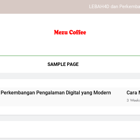
LEBAH4D dan Perkemban
Cara Memahami Struktur H
Cara Memahami Struktur
u Coffee
EDWINSLOT dan Perkemban
opi Premium Berkualitas Tinggi Dari Mezu Coffee. Setiap Tegu
LEBAH4D dan Perkemban
SAMPLE PAGE
Cara Memahami Struktur H
Cara Memahami Struktur
gan Pengalaman Digital yang Modern
Cara Memahami 
3 Weeks Ago