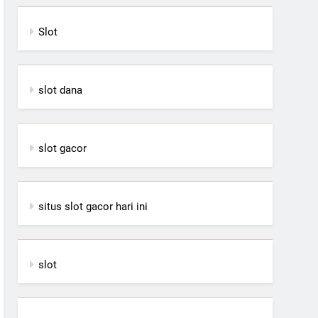
Slot
slot dana
slot gacor
situs slot gacor hari ini
slot