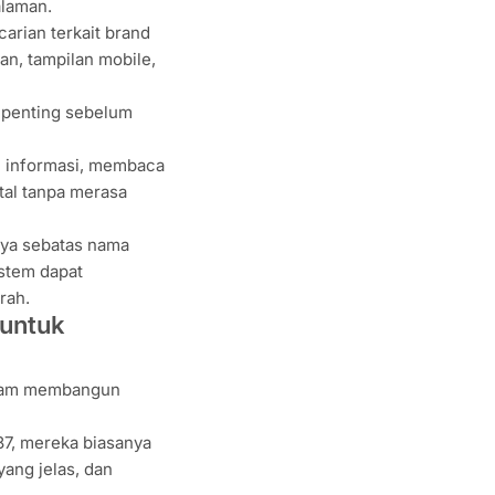
alaman.
arian terkait brand
an, tampilan mobile,
r penting sebelum
 informasi, membaca
tal tanpa merasa
nya sebatas nama
istem dapat
rah.
 untuk
dalam membangun
87, mereka biasanya
ang jelas, dan