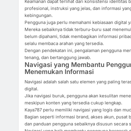
Keamanan dapat terlihat dari konsistensi identitas 
profesional, instruksi yang jelas, dan informasi ya
kebingungan.
Pengguna juga perlu memahami kebiasaan digital ya
Mereka sebaiknya tidak terburu-buru saat menem
belum dipahami, tidak membagikan informasi priba
selalu membaca arahan yang tersedia.
Dengan pendekatan ini, pengalaman pengguna menj
tenang, dan bertanggung jawab.
Navigasi yang Membantu Penggu
Menemukan Informasi
Navigasi adalah salah satu elemen yang paling ter
digital.
Jika navigasi buruk, pengguna akan kesulitan men
meskipun konten yang tersedia cukup lengkap.
Kaya787 perlu memiliki navigasi yang logis dan mu
Bagian seperti informasi brand, akses akun, pusat
dan panduan pengguna sebaiknya disusun secara s
Navigasi yang baik membantu pengguna bergerak da