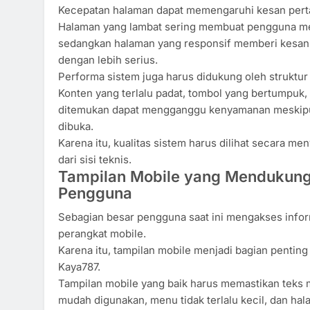
Kecepatan halaman dapat memengaruhi kesan per
Halaman yang lambat sering membuat pengguna me
sedangkan halaman yang responsif memberi kesan 
dengan lebih serius.
Performa sistem juga harus didukung oleh struktur 
Konten yang terlalu padat, tombol yang bertumpuk,
ditemukan dapat mengganggu kenyamanan meskip
dibuka.
Karena itu, kualitas sistem harus dilihat secara m
dari sisi teknis.
Tampilan Mobile yang Mendukung
Pengguna
Sebagian besar pengguna saat ini mengakses infor
perangkat mobile.
Karena itu, tampilan mobile menjadi bagian penting
Kaya787.
Tampilan mobile yang baik harus memastikan teks 
mudah digunakan, menu tidak terlalu kecil, dan ha