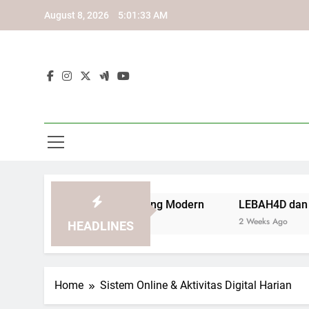
Skip
August 8, 2026
5:01:34 AM
to
content
Mez
Nikmati K
galaman Digital yang Modern
LEBAH4D dan Perkemban
2 Weeks Ago
HEADLINES
Home
Sistem Online & Aktivitas Digital Harian