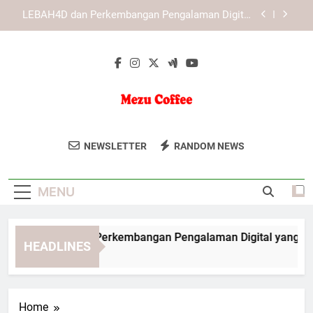
Skip
Cara Memahami Struktur Halaman EDWINSLOT
to
secara Menyeluruh
content
Cara Memahami Struktur Halaman LEBAH4D
secara Menyeluruh
EDWINSLOT dan Perkembangan Pengalaman
Digital yang Modern
LEBAH4D dan Perkembangan Pengalaman Digital
yang Modern
Mezu Coffee
Nikmati Kopi Premium Berkualitas
Cara Memahami Struktur Halaman EDWINSLOT
NEWSLETTER
RANDOM NEWS
secara Menyeluruh
Tinggi Dari Mezu Coffee. Setiap
Cara Memahami Struktur Halaman LEBAH4D
Tegukan Menghadirkan Rasa Yang
secara Menyeluruh
MENU
Istimewa.
DWINSLOT dan Perkembangan Pengalaman Digital yang Mode
HEADLINES
Weeks Ago
Home