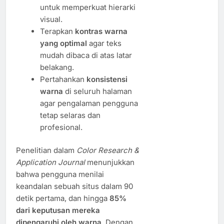
untuk memperkuat hierarki
visual.
Terapkan
kontras warna
yang optimal
agar teks
mudah dibaca di atas latar
belakang.
Pertahankan
konsistensi
warna
di seluruh halaman
agar pengalaman pengguna
tetap selaras dan
profesional.
Penelitian dalam
Color Research &
Application Journal
menunjukkan
bahwa pengguna menilai
keandalan sebuah situs dalam 90
detik pertama, dan hingga
85%
dari keputusan mereka
dipengaruhi oleh warna
. Dengan