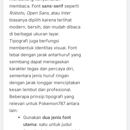
membaca. Font
sans-serif
seperti
Roboto
,
Open Sans
, atau
Inter
biasanya dipilih karena terlihat
modern, bersih, dan mudah dibaca
di berbagai ukuran layar.
Tipografi juga berfungsi
membentuk identitas visual. Font
tebal dengan jarak antarhuruf yang
seimbang dapat menegaskan
karakter tegas dan percaya diri,
sementara jenis huruf ringan
dengan jarak longgar menciptakan
kesan lembut dan profesional.
Beberapa prinsip tipografi yang
relevan untuk Pokemon787 antara
lain:
Gunakan
dua jenis font
utama
: satu untuk judul