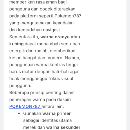
memberikan rasa aman bagi
pengguna dan cocok diterapkan
pada platform seperti Pokemon787
yang mengutamakan keandalan
dan kemudahan navigasi.
Sementara itu,
warna oranye atau
kuning
dapat menambah sentuhan
energik dan ramah, memberikan
kesan hangat dan modern. Namun,
penggunaan warna kontras tinggi
harus diatur dengan hati-hati agar
tidak mengganggu fokus visual
pengguna.
Beberapa prinsip penting dalam
penerapan warna pada desain
POKEMON787
antara lain:
Gunakan
warna primer
sebagai identitas utama
merek dan
warna sekunder