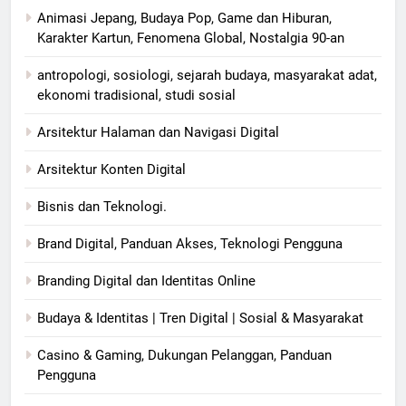
Animasi Jepang, Budaya Pop, Game dan Hiburan,
Karakter Kartun, Fenomena Global, Nostalgia 90-an
antropologi, sosiologi, sejarah budaya, masyarakat adat,
ekonomi tradisional, studi sosial
Arsitektur Halaman dan Navigasi Digital
Arsitektur Konten Digital
Bisnis dan Teknologi.
Brand Digital, Panduan Akses, Teknologi Pengguna
Branding Digital dan Identitas Online
Budaya & Identitas | Tren Digital | Sosial & Masyarakat
Casino & Gaming, Dukungan Pelanggan, Panduan
Pengguna