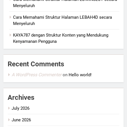
Menyeluruh
Cara Memahami Struktur Halaman LEBAH4D secara
Menyeluruh
KAYA787 dengan Struktur Konten yang Mendukung
Kenyamanan Pengguna
Recent Comments
A WordPress Commenter
on
Hello world!
Archives
July 2026
June 2026