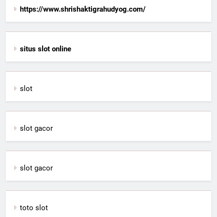
https://www.shrishaktigrahudyog.com/
situs slot online
slot
slot gacor
slot gacor
toto slot