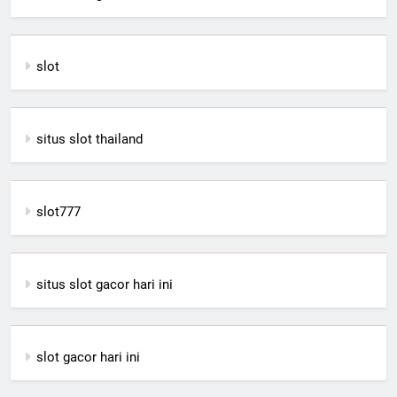
slot
situs slot thailand
slot777
situs slot gacor hari ini
slot gacor hari ini