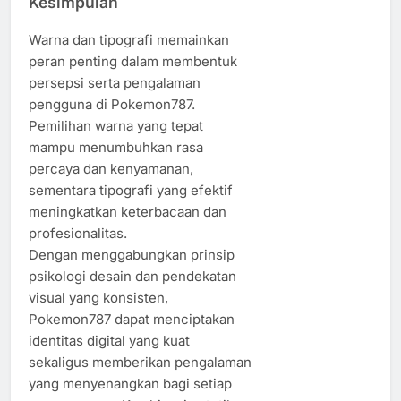
Kesimpulan
Warna dan tipografi memainkan
peran penting dalam membentuk
persepsi serta pengalaman
pengguna di Pokemon787.
Pemilihan warna yang tepat
mampu menumbuhkan rasa
percaya dan kenyamanan,
sementara tipografi yang efektif
meningkatkan keterbacaan dan
profesionalitas.
Dengan menggabungkan prinsip
psikologi desain dan pendekatan
visual yang konsisten,
Pokemon787 dapat menciptakan
identitas digital yang kuat
sekaligus memberikan pengalaman
yang menyenangkan bagi setiap