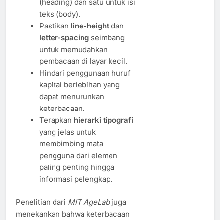
(heading) dan satu untuk isi
teks (body).
Pastikan
line-height
dan
letter-spacing
seimbang
untuk memudahkan
pembacaan di layar kecil.
Hindari penggunaan huruf
kapital berlebihan yang
dapat menurunkan
keterbacaan.
Terapkan
hierarki tipografi
yang jelas untuk
membimbing mata
pengguna dari elemen
paling penting hingga
informasi pelengkap.
Penelitian dari
MIT AgeLab
juga
menekankan bahwa keterbacaan