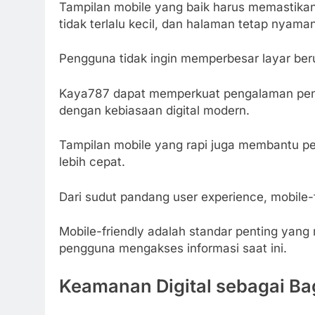
Tampilan mobile yang baik harus memastika
tidak terlalu kecil, dan halaman tetap nyaman 
Pengguna tidak ingin memperbesar layar ber
Kaya787 dapat memperkuat pengalaman peng
dengan kebiasaan digital modern.
Tampilan mobile yang rapi juga membantu p
lebih cepat.
Dari sudut pandang user experience, mobile-f
Mobile-friendly adalah standar penting ya
pengguna mengakses informasi saat ini.
Keamanan Digital sebagai Bag