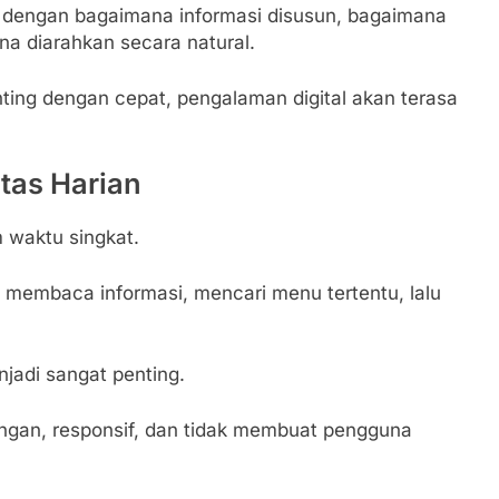
tan dengan bagaimana informasi disusun, bagaimana
na diarahkan secara natural.
ing dengan cepat, pengalaman digital akan terasa
tas Harian
m waktu singkat.
membaca informasi, mencari menu tertentu, lalu
njadi sangat penting.
ingan, responsif, dan tidak membuat pengguna