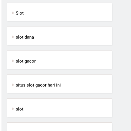
Slot
slot dana
slot gacor
situs slot gacor hari ini
slot