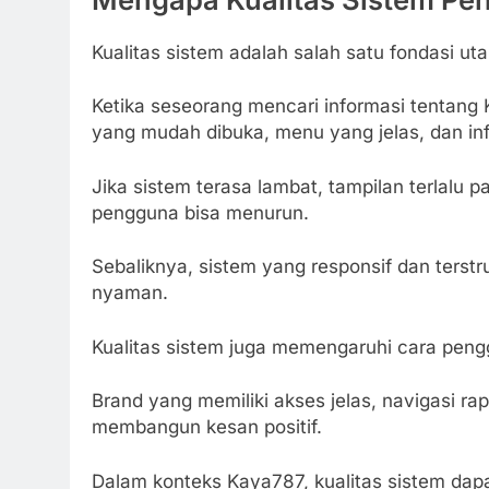
Kualitas sistem adalah salah satu fondasi
Ketika seseorang mencari informasi tentan
yang mudah dibuka, menu yang jelas, dan i
Jika sistem terasa lambat, tampilan terlalu p
pengguna bisa menurun.
Sebaliknya, sistem yang responsif dan ters
nyaman.
Kualitas sistem juga memengaruhi cara pengg
Brand yang memiliki akses jelas, navigasi ra
membangun kesan positif.
Dalam konteks Kaya787, kualitas sistem dapat