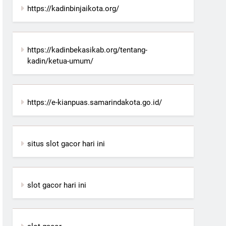
https://kadinbinjaikota.org/
https://kadinbekasikab.org/tentang-
kadin/ketua-umum/
https://e-kianpuas.samarindakota.go.id/
situs slot gacor hari ini
slot gacor hari ini