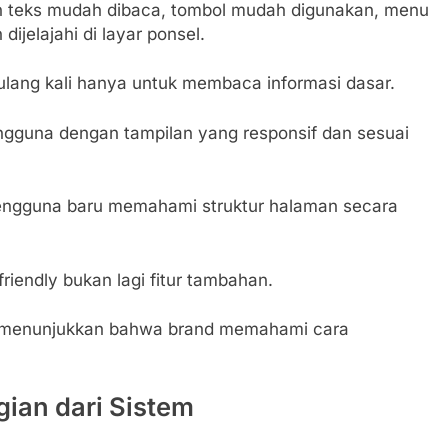
n teks mudah dibaca, tombol mudah digunakan, menu
dijelajahi di layar ponsel.
ulang kali hanya untuk membaca informasi dasar.
guna dengan tampilan yang responsif dan sesuai
engguna baru memahami struktur halaman secara
riendly bukan lagi fitur tambahan.
ng menunjukkan bahwa brand memahami cara
ian dari Sistem