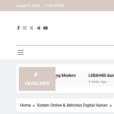
Skip
August 5, 2026
11:51:00 PM
to
content
Mez
Nikmati K
laman Digital yang Modern
LEBAH4D dan Perkembanga
2 Weeks Ago
HEADLINES
Home
Sistem Online & Aktivitas Digital Harian