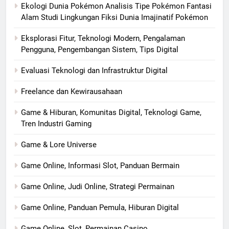
Ekologi Dunia Pokémon Analisis Tipe Pokémon Fantasi
Alam Studi Lingkungan Fiksi Dunia Imajinatif Pokémon
Eksplorasi Fitur, Teknologi Modern, Pengalaman
Pengguna, Pengembangan Sistem, Tips Digital
Evaluasi Teknologi dan Infrastruktur Digital
Freelance dan Kewirausahaan
Game & Hiburan, Komunitas Digital, Teknologi Game,
Tren Industri Gaming
Game & Lore Universe
Game Online, Informasi Slot, Panduan Bermain
Game Online, Judi Online, Strategi Permainan
Game Online, Panduan Pemula, Hiburan Digital
Game Online, Slot, Permainan Casino