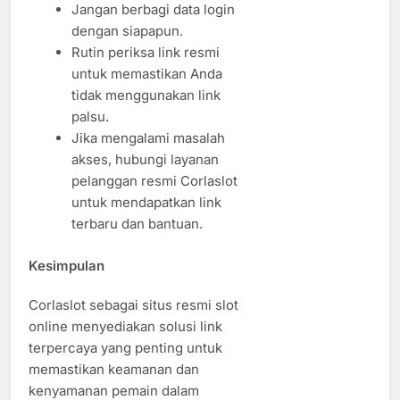
Jangan berbagi data login
dengan siapapun.
Rutin periksa link resmi
untuk memastikan Anda
tidak menggunakan link
palsu.
Jika mengalami masalah
akses, hubungi layanan
pelanggan resmi Corlaslot
untuk mendapatkan link
terbaru dan bantuan.
Kesimpulan
Corlaslot sebagai situs resmi slot
online menyediakan solusi link
terpercaya yang penting untuk
memastikan keamanan dan
kenyamanan pemain dalam