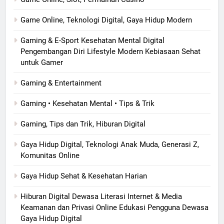
Game Online, Teknologi Digital, Gaya Hidup Modern
Gaming & E-Sport Kesehatan Mental Digital
Pengembangan Diri Lifestyle Modern Kebiasaan Sehat
untuk Gamer
Gaming & Entertainment
Gaming • Kesehatan Mental • Tips & Trik
Gaming, Tips dan Trik, Hiburan Digital
Gaya Hidup Digital, Teknologi Anak Muda, Generasi Z,
Komunitas Online
Gaya Hidup Sehat & Kesehatan Harian
Hiburan Digital Dewasa Literasi Internet & Media
Keamanan dan Privasi Online Edukasi Pengguna Dewasa
Gaya Hidup Digital