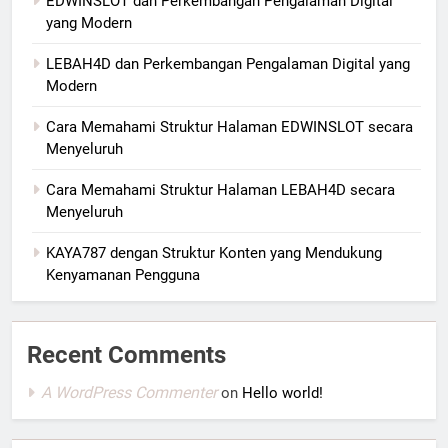
EDWINSLOT dan Perkembangan Pengalaman Digital
yang Modern
LEBAH4D dan Perkembangan Pengalaman Digital yang
Modern
Cara Memahami Struktur Halaman EDWINSLOT secara
Menyeluruh
Cara Memahami Struktur Halaman LEBAH4D secara
Menyeluruh
KAYA787 dengan Struktur Konten yang Mendukung
Kenyamanan Pengguna
Recent Comments
A WordPress Commenter
on
Hello world!