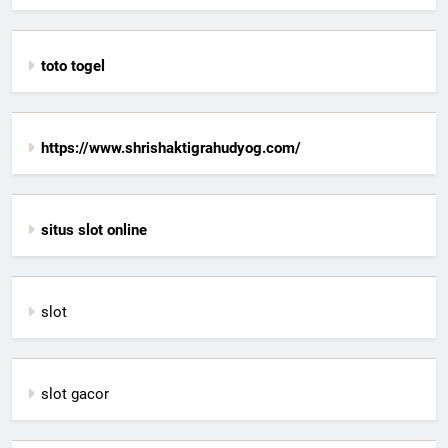
toto togel
https://www.shrishaktigrahudyog.com/
situs slot online
slot
slot gacor