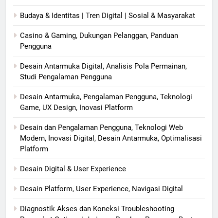
Budaya & Identitas | Tren Digital | Sosial & Masyarakat
Casino & Gaming, Dukungan Pelanggan, Panduan
Pengguna
Desain Antarmuka Digital, Analisis Pola Permainan,
Studi Pengalaman Pengguna
Desain Antarmuka, Pengalaman Pengguna, Teknologi
Game, UX Design, Inovasi Platform
Desain dan Pengalaman Pengguna, Teknologi Web
Modern, Inovasi Digital, Desain Antarmuka, Optimalisasi
Platform
Desain Digital & User Experience
Desain Platform, User Experience, Navigasi Digital
Diagnostik Akses dan Koneksi Troubleshooting