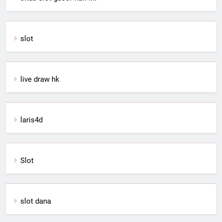
slot
live draw hk
laris4d
Slot
slot dana