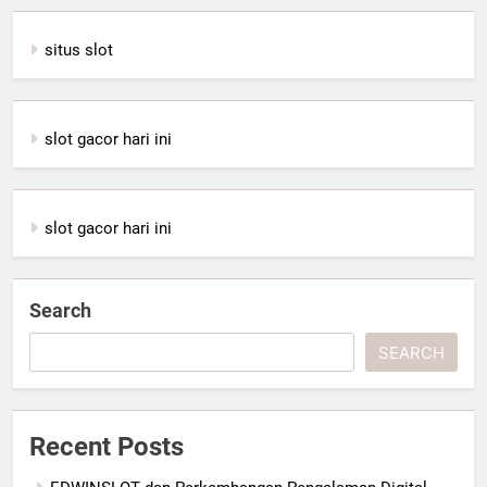
situs slot
slot gacor hari ini
slot gacor hari ini
Search
SEARCH
Recent Posts