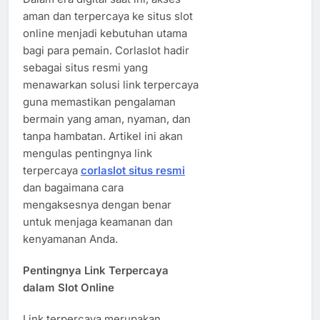
aman dan terpercaya ke situs slot
online menjadi kebutuhan utama
bagi para pemain. Corlaslot hadir
sebagai situs resmi yang
menawarkan solusi link terpercaya
guna memastikan pengalaman
bermain yang aman, nyaman, dan
tanpa hambatan. Artikel ini akan
mengulas pentingnya link
terpercaya
corlaslot situs resmi
dan bagaimana cara
mengaksesnya dengan benar
untuk menjaga keamanan dan
kenyamanan Anda.
Pentingnya Link Terpercaya
dalam Slot Online
Link terpercaya merupakan