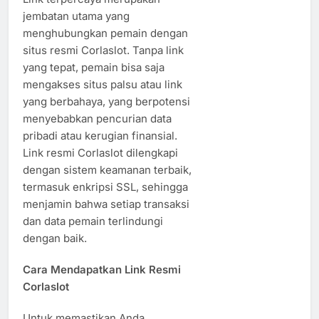
jembatan utama yang
menghubungkan pemain dengan
situs resmi Corlaslot. Tanpa link
yang tepat, pemain bisa saja
mengakses situs palsu atau link
yang berbahaya, yang berpotensi
menyebabkan pencurian data
pribadi atau kerugian finansial.
Link resmi Corlaslot dilengkapi
dengan sistem keamanan terbaik,
termasuk enkripsi SSL, sehingga
menjamin bahwa setiap transaksi
dan data pemain terlindungi
dengan baik.
Cara Mendapatkan Link Resmi
Corlaslot
Untuk memastikan Anda