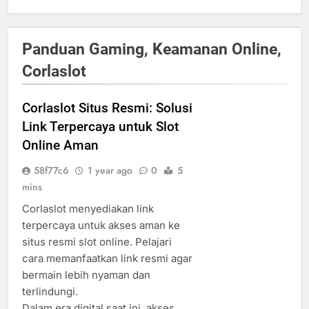
Panduan Gaming, Keamanan Online,
Corlaslot
Corlaslot Situs Resmi: Solusi
Link Terpercaya untuk Slot
Online Aman
58f77c6
1 year ago
0
5
mins
Corlaslot menyediakan link
terpercaya untuk akses aman ke
situs resmi slot online. Pelajari
cara memanfaatkan link resmi agar
bermain lebih nyaman dan
terlindungi.
Dalam era digital saat ini, akses