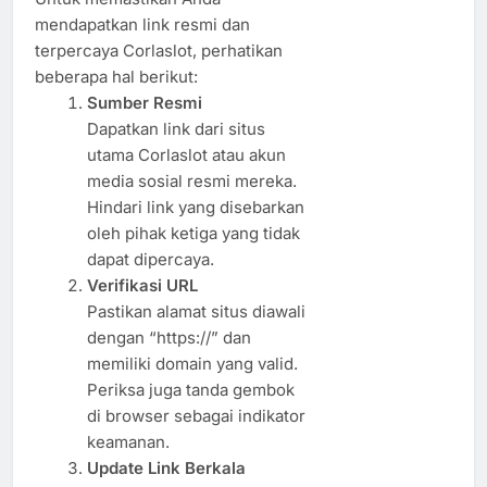
mendapatkan link resmi dan
terpercaya Corlaslot, perhatikan
beberapa hal berikut:
Sumber Resmi
Dapatkan link dari situs
utama Corlaslot atau akun
media sosial resmi mereka.
Hindari link yang disebarkan
oleh pihak ketiga yang tidak
dapat dipercaya.
Verifikasi URL
Pastikan alamat situs diawali
dengan “https://” dan
memiliki domain yang valid.
Periksa juga tanda gembok
di browser sebagai indikator
keamanan.
Update Link Berkala