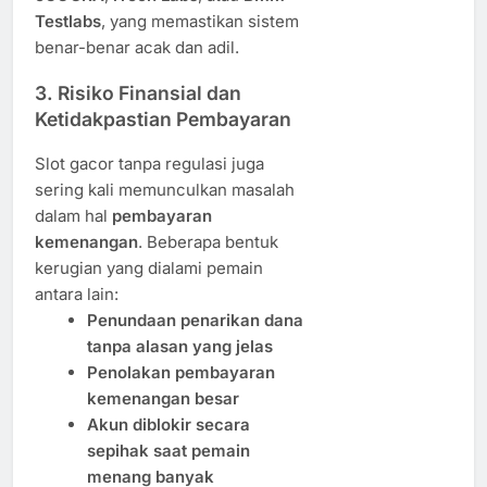
Testlabs
, yang memastikan sistem
benar-benar acak dan adil.
3. Risiko Finansial dan
Ketidakpastian Pembayaran
Slot gacor tanpa regulasi juga
sering kali memunculkan masalah
dalam hal
pembayaran
kemenangan
. Beberapa bentuk
kerugian yang dialami pemain
antara lain:
Penundaan penarikan dana
tanpa alasan yang jelas
Penolakan pembayaran
kemenangan besar
Akun diblokir secara
sepihak saat pemain
menang banyak