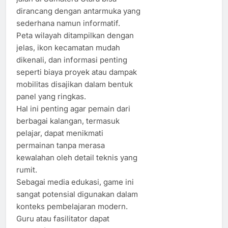
dirancang dengan antarmuka yang
sederhana namun informatif.
Peta wilayah ditampilkan dengan
jelas, ikon kecamatan mudah
dikenali, dan informasi penting
seperti biaya proyek atau dampak
mobilitas disajikan dalam bentuk
panel yang ringkas.
Hal ini penting agar pemain dari
berbagai kalangan, termasuk
pelajar, dapat menikmati
permainan tanpa merasa
kewalahan oleh detail teknis yang
rumit.
Sebagai media edukasi, game ini
sangat potensial digunakan dalam
konteks pembelajaran modern.
Guru atau fasilitator dapat