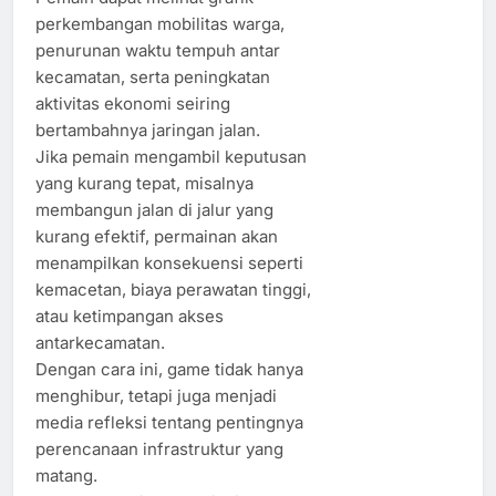
perkembangan mobilitas warga,
penurunan waktu tempuh antar
kecamatan, serta peningkatan
aktivitas ekonomi seiring
bertambahnya jaringan jalan.
Jika pemain mengambil keputusan
yang kurang tepat, misalnya
membangun jalan di jalur yang
kurang efektif, permainan akan
menampilkan konsekuensi seperti
kemacetan, biaya perawatan tinggi,
atau ketimpangan akses
antarkecamatan.
Dengan cara ini, game tidak hanya
menghibur, tetapi juga menjadi
media refleksi tentang pentingnya
perencanaan infrastruktur yang
matang.