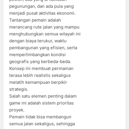
pegunungan, dan ada pula yang
menjadi pusat aktivitas ekonomi.
Tantangan pemain adalah
merancang rute jalan yang mampu
menghubungkan semua wilayah ini
dengan biaya terukur, waktu
pembangunan yang efisien, serta
mempertimbangkan kondisi
geografis yang berbeda-beda.
Konsep ini membuat permainan
terasa lebih realistis sekaligus
melatih kemampuan berpikir
strategis.
Salah satu elemen penting dalam
game ini adalah sistem prioritas
proyek.
Pemain tidak bisa membangun
semua jalan sekaligus, sehingga