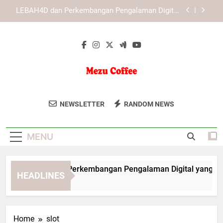
Skip
Cara Memahami Struktur Halaman EDWINSLOT
to
secara Menyeluruh
content
Cara Memahami Struktur Halaman LEBAH4D
secara Menyeluruh
EDWINSLOT dan Perkembangan Pengalaman
Digital yang Modern
LEBAH4D dan Perkembangan Pengalaman Digital
yang Modern
Mezu Coffee
Nikmati Kopi Premium Berkualitas
Cara Memahami Struktur Halaman EDWINSLOT
NEWSLETTER
RANDOM NEWS
secara Menyeluruh
Tinggi Dari Mezu Coffee. Setiap
Cara Memahami Struktur Halaman LEBAH4D
Tegukan Menghadirkan Rasa Yang
secara Menyeluruh
MENU
Istimewa.
DWINSLOT dan Perkembangan Pengalaman Digital yang Mode
HEADLINES
Weeks Ago
Home
slot