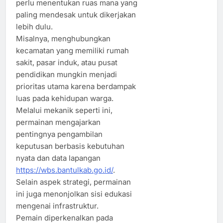
perlu menentukan ruas mana yang
paling mendesak untuk dikerjakan
lebih dulu.
Misalnya, menghubungkan
kecamatan yang memiliki rumah
sakit, pasar induk, atau pusat
pendidikan mungkin menjadi
prioritas utama karena berdampak
luas pada kehidupan warga.
Melalui mekanik seperti ini,
permainan mengajarkan
pentingnya pengambilan
keputusan berbasis kebutuhan
nyata dan data lapangan
https://wbs.bantulkab.go.id/
.
Selain aspek strategi, permainan
ini juga menonjolkan sisi edukasi
mengenai infrastruktur.
Pemain diperkenalkan pada