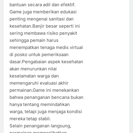
bantuan secara adil dan efektif.
Game juga memberikan edukasi
penting mengenai sanitasi dan
kesehatan.Banjir besar seperti ini
sering membawa risiko penyakit
sehingga pemain harus
menempatkan tenaga medis virtual
di posko untuk pemeriksaan
dasar.Pengabaian aspek kesehatan
akan menurunkan nilai
keselamatan warga dan
memengaruhi evaluasi akhir
permainan.Game ini menekankan
bahwa penanganan bencana bukan
hanya tentang memindahkan
warga, tetapi juga menjaga kondisi
mereka tetap stabil.
Selain penanganan langsung,
permainan memperlihatkan