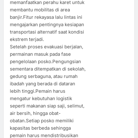
memanfaatkan perahu karet untuk
membantu mobilitas di area
banjir.Fitur rekayasa lalu lintas ini
mengajarkan pentingnya kesiapan
transportasi alternatif saat kondisi
ekstrem terjadi.
Setelah proses evakuasi berjalan,
permainan masuk pada fase
pengelolaan posko.Pengungsian
sementara ditempatkan di sekolah,
gedung serbaguna, atau rumah
ibadah yang berada di dataran
lebih tinggi.Pemain harus
mengatur kebutuhan logistik
seperti makanan siap saji, selimut,
air bersih, hingga obat-
obatan.Setiap posko memiliki
kapasitas berbeda sehingga
pemain harus mendistribusikan