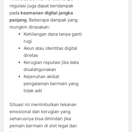
regulasi juga dapat berdampak
pada
keamanan digital jangka
panjang
. Beberapa dampak yang
mungkin dirasakan:
Kehilangan dana tanpa ganti
rugi
Akun atau identitas digital
diretas
Kerugian reputasi jika data
disalahgunakan
Kejenuhan akibat
pengalaman bermain yang
tidak adil
Situasi ini menimbulkan tekanan
emosional dan kerugian yang
seharusnya bisa dihindari jika
pemain bermain di slot legal dan