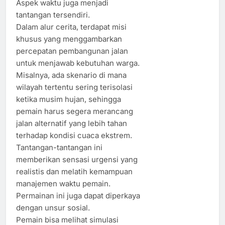
Aspek waktu juga menjadi
tantangan tersendiri.
Dalam alur cerita, terdapat misi
khusus yang menggambarkan
percepatan pembangunan jalan
untuk menjawab kebutuhan warga.
Misalnya, ada skenario di mana
wilayah tertentu sering terisolasi
ketika musim hujan, sehingga
pemain harus segera merancang
jalan alternatif yang lebih tahan
terhadap kondisi cuaca ekstrem.
Tantangan-tantangan ini
memberikan sensasi urgensi yang
realistis dan melatih kemampuan
manajemen waktu pemain.
Permainan ini juga dapat diperkaya
dengan unsur sosial.
Pemain bisa melihat simulasi