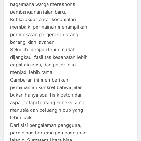
bagaimana warga merespons
pembangunan jalan baru.
Ketika akses antar kecamatan
membaik, permainan menampilkan
peningkatan pergerakan orang,
barang, dan layanan.
Sekolah menjadi lebih mudah
dijangkau, fasilitas kesehatan lebih
cepat diakses, dan pasar lokal
menjadi lebih ramai.
Gambaran ini memberikan
pemahaman konkret bahwa jalan
bukan hanya soal fisik beton dan
aspal, tetapi tentang koneksi antar
manusia dan peluang hidup yang
lebih baik.
Dari sisi pengalaman pengguna,
permainan bertema pembangunan
jalan di Sumatera Utara bisa