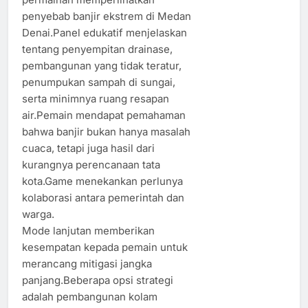
penyebab banjir ekstrem di Medan
Denai.Panel edukatif menjelaskan
tentang penyempitan drainase,
pembangunan yang tidak teratur,
penumpukan sampah di sungai,
serta minimnya ruang resapan
air.Pemain mendapat pemahaman
bahwa banjir bukan hanya masalah
cuaca, tetapi juga hasil dari
kurangnya perencanaan tata
kota.Game menekankan perlunya
kolaborasi antara pemerintah dan
warga.
Mode lanjutan memberikan
kesempatan kepada pemain untuk
merancang mitigasi jangka
panjang.Beberapa opsi strategi
adalah pembangunan kolam