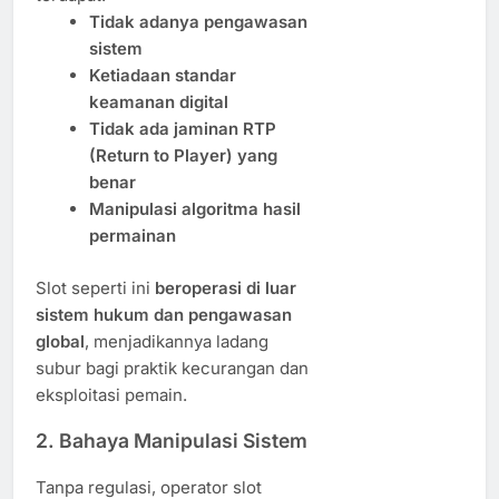
Tidak adanya pengawasan
sistem
Ketiadaan standar
keamanan digital
Tidak ada jaminan RTP
(Return to Player) yang
benar
Manipulasi algoritma hasil
permainan
Slot seperti ini
beroperasi di luar
sistem hukum dan pengawasan
global
, menjadikannya ladang
subur bagi praktik kecurangan dan
eksploitasi pemain.
2. Bahaya Manipulasi Sistem
Tanpa regulasi, operator slot