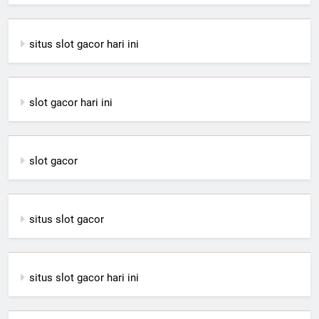
situs slot gacor hari ini
slot gacor hari ini
slot gacor
situs slot gacor
situs slot gacor hari ini