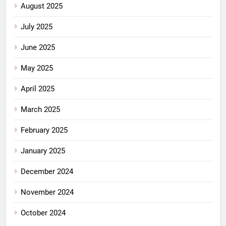
August 2025
July 2025
June 2025
May 2025
April 2025
March 2025
February 2025
January 2025
December 2024
November 2024
October 2024