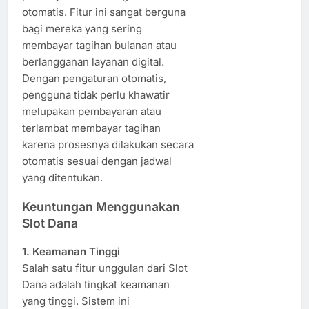
otomatis. Fitur ini sangat berguna
bagi mereka yang sering
membayar tagihan bulanan atau
berlangganan layanan digital.
Dengan pengaturan otomatis,
pengguna tidak perlu khawatir
melupakan pembayaran atau
terlambat membayar tagihan
karena prosesnya dilakukan secara
otomatis sesuai dengan jadwal
yang ditentukan.
Keuntungan Menggunakan
Slot Dana
1. Keamanan Tinggi
Salah satu fitur unggulan dari Slot
Dana adalah tingkat keamanan
yang tinggi. Sistem ini