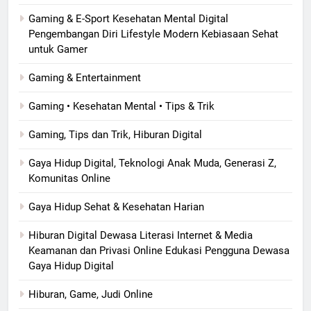
Gaming & E-Sport Kesehatan Mental Digital
Pengembangan Diri Lifestyle Modern Kebiasaan Sehat
untuk Gamer
Gaming & Entertainment
Gaming • Kesehatan Mental • Tips & Trik
Gaming, Tips dan Trik, Hiburan Digital
Gaya Hidup Digital, Teknologi Anak Muda, Generasi Z,
Komunitas Online
Gaya Hidup Sehat & Kesehatan Harian
Hiburan Digital Dewasa Literasi Internet & Media
Keamanan dan Privasi Online Edukasi Pengguna Dewasa
Gaya Hidup Digital
Hiburan, Game, Judi Online