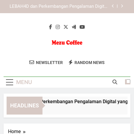
Skip
Cara Memahami Struktur Halaman EDWINSLOT
to
secara Menyeluruh
content
Cara Memahami Struktur Halaman LEBAH4D
secara Menyeluruh
EDWINSLOT dan Perkembangan Pengalaman
Digital yang Modern
LEBAH4D dan Perkembangan Pengalaman Digital
yang Modern
Mezu Coffee
Nikmati Kopi Premium Berkualitas
Cara Memahami Struktur Halaman EDWINSLOT
NEWSLETTER
RANDOM NEWS
secara Menyeluruh
Tinggi Dari Mezu Coffee. Setiap
Cara Memahami Struktur Halaman LEBAH4D
Tegukan Menghadirkan Rasa Yang
secara Menyeluruh
MENU
Istimewa.
WINSLOT dan Perkembangan Pengalaman Digital yang Mode
HEADLINES
Weeks Ago
Home