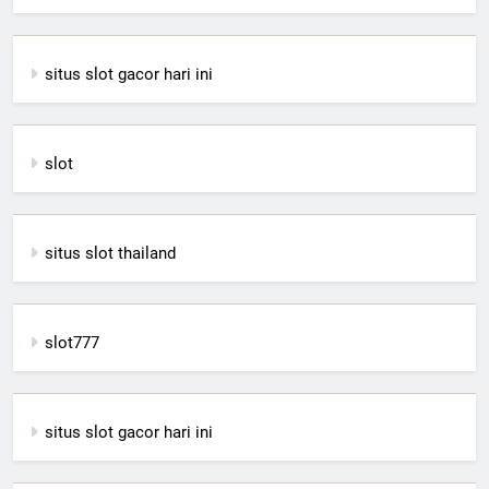
situs slot gacor hari ini
slot
situs slot thailand
slot777
situs slot gacor hari ini