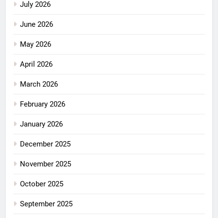
July 2026
June 2026
May 2026
April 2026
March 2026
February 2026
January 2026
December 2025
November 2025
October 2025
September 2025