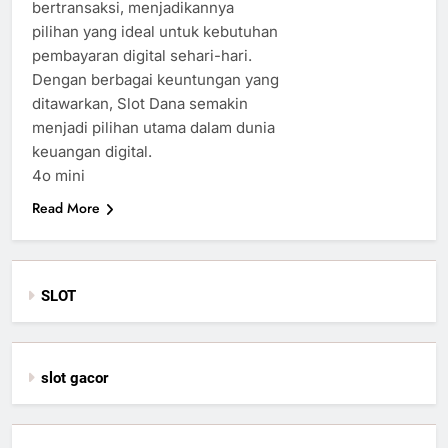
bertransaksi, menjadikannya
pilihan yang ideal untuk kebutuhan
pembayaran digital sehari-hari.
Dengan berbagai keuntungan yang
ditawarkan, Slot Dana semakin
menjadi pilihan utama dalam dunia
keuangan digital.
4o mini
Read More
SLOT
slot gacor