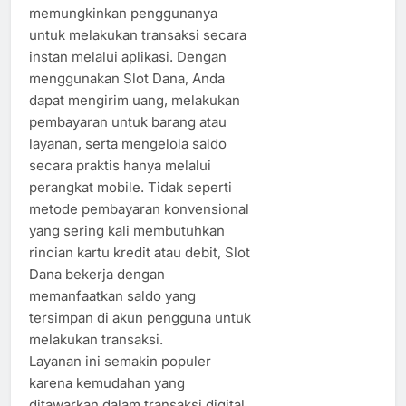
memungkinkan penggunanya
untuk melakukan transaksi secara
instan melalui aplikasi. Dengan
menggunakan Slot Dana, Anda
dapat mengirim uang, melakukan
pembayaran untuk barang atau
layanan, serta mengelola saldo
secara praktis hanya melalui
perangkat mobile. Tidak seperti
metode pembayaran konvensional
yang sering kali membutuhkan
rincian kartu kredit atau debit, Slot
Dana bekerja dengan
memanfaatkan saldo yang
tersimpan di akun pengguna untuk
melakukan transaksi.
Layanan ini semakin populer
karena kemudahan yang
ditawarkan dalam transaksi digital,