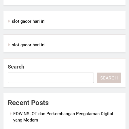
slot gacor hari ini
slot gacor hari ini
Search
SEARCH
Recent Posts
EDWINSLOT dan Perkembangan Pengalaman Digital
yang Modern