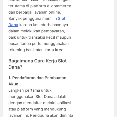
terutama di platform e-commerce
dan berbagai layanan online.
Banyak pengguna memilih
Slot
Dana
karena kesederhanaannya
dalam melakukan pembayaran,
baik untuk transaksi kecil maupun
besar, tanpa perlu menggunakan
rekening bank atau kartu kredit.
Bagaimana Cara Kerja Slot
Dana?
1. Pendaftaran dan Pembuatan
Akun
Langkah pertama untuk
menggunakan Slot Dana adalah
dengan mendaftar melalui aplikasi
atau platform yang mendukung
layanan ini. Pengguna akan diminta