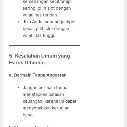
kemenangan kecil tetapi
sering, pilih slot dengan
volatilitas rendah.
Jika Anda mencari jackpot
besar, pilih slot dengan
volatilitas tinggi.
5. Kesalahan Umum yang
Harus Dihindari
a. Bermain Tanpa Anggaran
Jangan bermain tanpa
menetapkan batasan
keuangan, karena ini dapat
menyebabkan kerugian
besar.