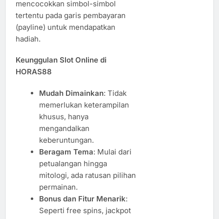
mencocokkan simbol-simbol
tertentu pada garis pembayaran
(payline) untuk mendapatkan
hadiah.
Keunggulan Slot Online di
HORAS88
Mudah Dimainkan
: Tidak
memerlukan keterampilan
khusus, hanya
mengandalkan
keberuntungan.
Beragam Tema
: Mulai dari
petualangan hingga
mitologi, ada ratusan pilihan
permainan.
Bonus dan Fitur Menarik
:
Seperti free spins, jackpot