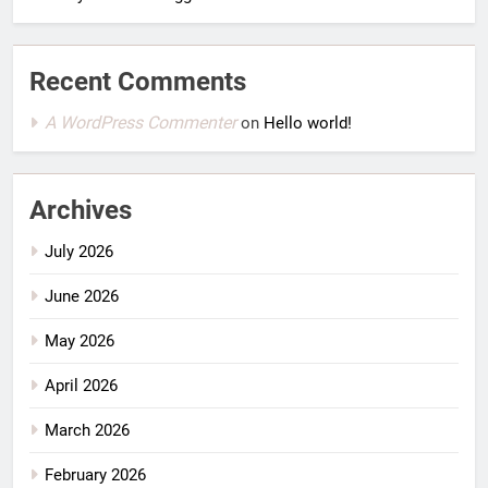
Recent Comments
A WordPress Commenter
on
Hello world!
Archives
July 2026
June 2026
May 2026
April 2026
March 2026
February 2026