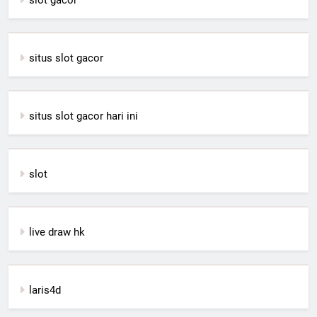
slot gacor
situs slot gacor
situs slot gacor hari ini
slot
live draw hk
laris4d