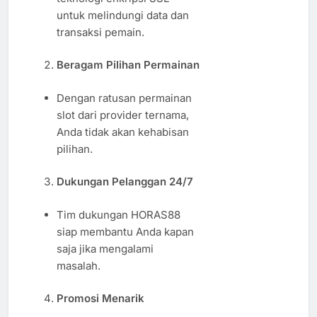
untuk melindungi data dan
transaksi pemain.
Beragam Pilihan Permainan
Dengan ratusan permainan
slot dari provider ternama,
Anda tidak akan kehabisan
pilihan.
Dukungan Pelanggan 24/7
Tim dukungan HORAS88
siap membantu Anda kapan
saja jika mengalami
masalah.
Promosi Menarik