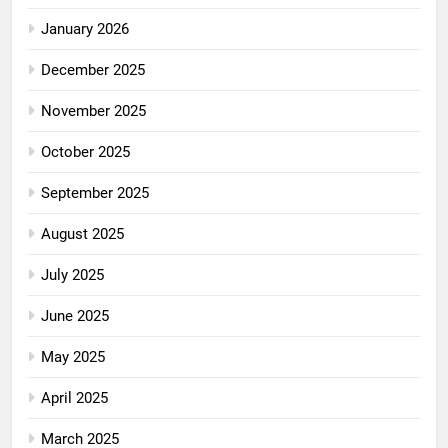
January 2026
December 2025
November 2025
October 2025
September 2025
August 2025
July 2025
June 2025
May 2025
April 2025
March 2025