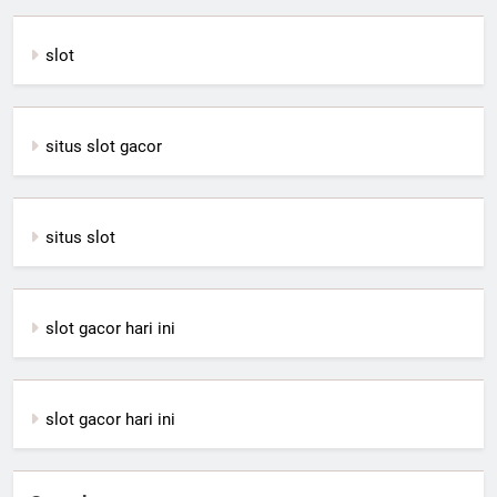
slot
situs slot gacor
situs slot
slot gacor hari ini
slot gacor hari ini