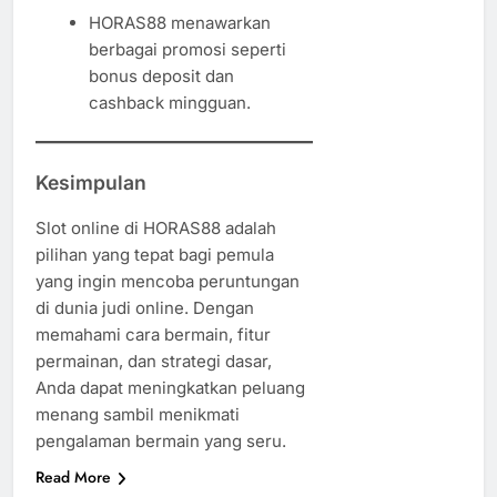
HORAS88 menawarkan
berbagai promosi seperti
bonus deposit dan
cashback mingguan.
Kesimpulan
Slot online di HORAS88 adalah
pilihan yang tepat bagi pemula
yang ingin mencoba peruntungan
di dunia judi online. Dengan
memahami cara bermain, fitur
permainan, dan strategi dasar,
Anda dapat meningkatkan peluang
menang sambil menikmati
pengalaman bermain yang seru.
Read More