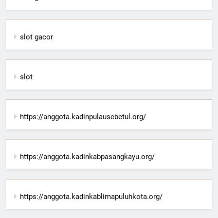
slot gacor
slot
https://anggota.kadinpulausebetul.org/
https://anggota.kadinkabpasangkayu.org/
https://anggota.kadinkablimapuluhkota.org/