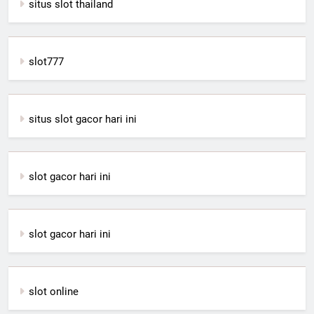
situs slot thailand
slot777
situs slot gacor hari ini
slot gacor hari ini
slot gacor hari ini
slot online