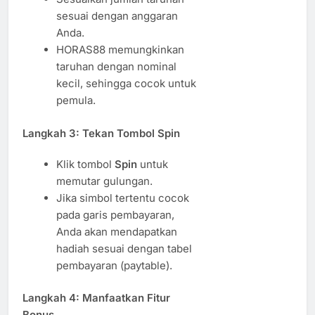
sesuai dengan anggaran
Anda.
HORAS88 memungkinkan
taruhan dengan nominal
kecil, sehingga cocok untuk
pemula.
Langkah 3: Tekan Tombol Spin
Klik tombol
Spin
untuk
memutar gulungan.
Jika simbol tertentu cocok
pada garis pembayaran,
Anda akan mendapatkan
hadiah sesuai dengan tabel
pembayaran (paytable).
Langkah 4: Manfaatkan Fitur
Bonus