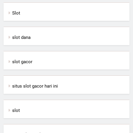
Slot
slot dana
slot gacor
situs slot gacor hari ini
slot