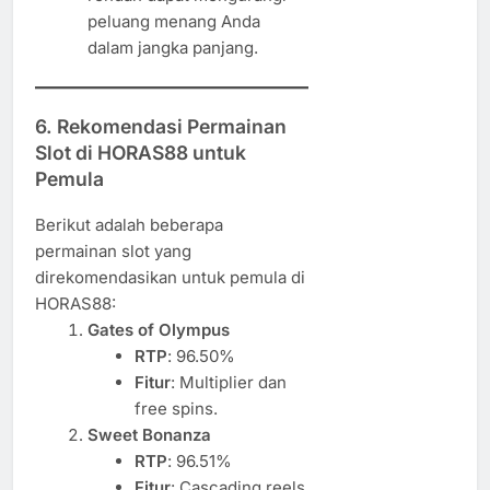
peluang menang Anda
dalam jangka panjang.
6. Rekomendasi Permainan
Slot di HORAS88 untuk
Pemula
Berikut adalah beberapa
permainan slot yang
direkomendasikan untuk pemula di
HORAS88:
Gates of Olympus
RTP
: 96.50%
Fitur
: Multiplier dan
free spins.
Sweet Bonanza
RTP
: 96.51%
Fitur
: Cascading reels