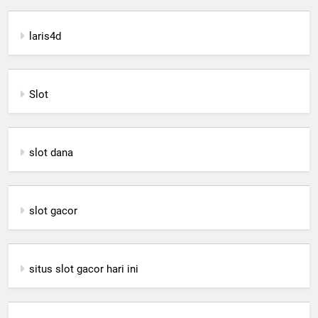
laris4d
Slot
slot dana
slot gacor
situs slot gacor hari ini