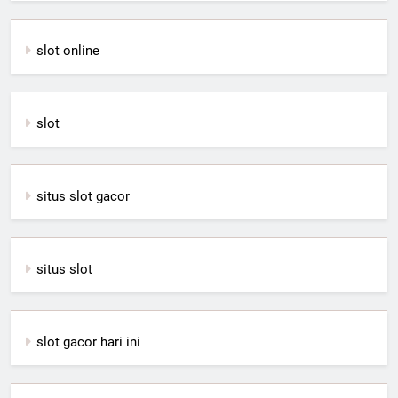
slot online
slot
situs slot gacor
situs slot
slot gacor hari ini