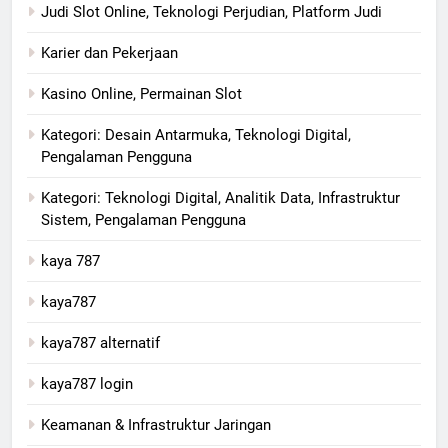
Judi Slot Online, Teknologi Perjudian, Platform Judi
Karier dan Pekerjaan
Kasino Online, Permainan Slot
Kategori: Desain Antarmuka, Teknologi Digital,
Pengalaman Pengguna
Kategori: Teknologi Digital, Analitik Data, Infrastruktur
Sistem, Pengalaman Pengguna
kaya 787
kaya787
kaya787 alternatif
kaya787 login
Keamanan & Infrastruktur Jaringan