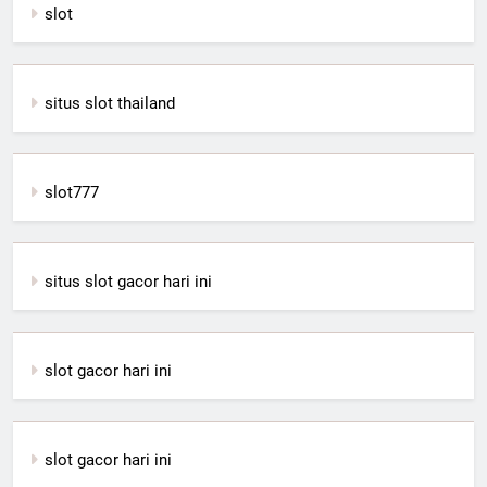
slot
situs slot thailand
slot777
situs slot gacor hari ini
slot gacor hari ini
slot gacor hari ini