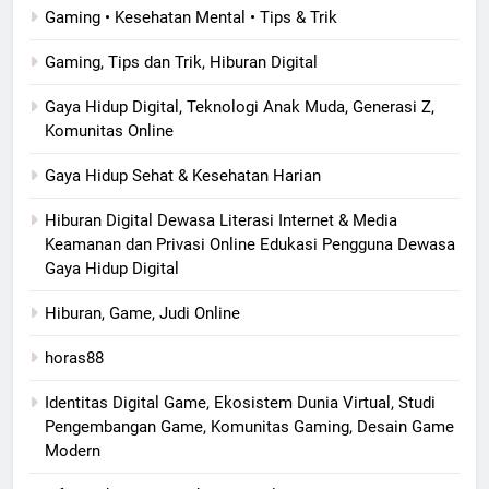
Gaming • Kesehatan Mental • Tips & Trik
Gaming, Tips dan Trik, Hiburan Digital
Gaya Hidup Digital, Teknologi Anak Muda, Generasi Z,
Komunitas Online
Gaya Hidup Sehat & Kesehatan Harian
Hiburan Digital Dewasa Literasi Internet & Media
Keamanan dan Privasi Online Edukasi Pengguna Dewasa
Gaya Hidup Digital
Hiburan, Game, Judi Online
horas88
Identitas Digital Game, Ekosistem Dunia Virtual, Studi
Pengembangan Game, Komunitas Gaming, Desain Game
Modern