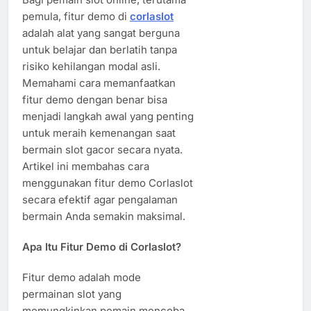
pemula, fitur demo di
corlaslot
adalah alat yang sangat berguna
untuk belajar dan berlatih tanpa
risiko kehilangan modal asli.
Memahami cara memanfaatkan
fitur demo dengan benar bisa
menjadi langkah awal yang penting
untuk meraih kemenangan saat
bermain slot gacor secara nyata.
Artikel ini membahas cara
menggunakan fitur demo Corlaslot
secara efektif agar pengalaman
bermain Anda semakin maksimal.
Apa Itu Fitur Demo di Corlaslot?
Fitur demo adalah mode
permainan slot yang
memungkinkan pemain mencoba