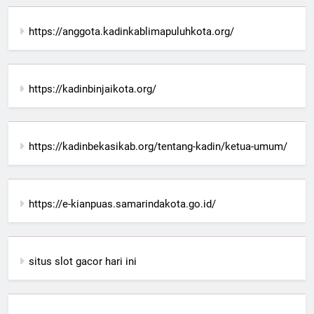
https://anggota.kadinkablimapuluhkota.org/
https://kadinbinjaikota.org/
https://kadinbekasikab.org/tentang-kadin/ketua-umum/
https://e-kianpuas.samarindakota.go.id/
situs slot gacor hari ini