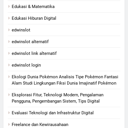
Edukasi & Matematika
Edukasi Hiburan Digital
edwinslot
edwinslot alternatif
edwinslot link alternatif
edwinslot login
Ekologi Dunia Pokémon Analisis Tipe Pokémon Fantasi
Alam Studi Lingkungan Fiksi Dunia Imajinatif Pokémon
Eksplorasi Fitur, Teknologi Modern, Pengalaman
Pengguna, Pengembangan Sistem, Tips Digital
Evaluasi Teknologi dan Infrastruktur Digital
Freelance dan Kewirausahaan