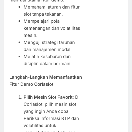
Memahami aturan dan fitur
slot tanpa tekanan.
Mempelajari pola
kemenangan dan volatilitas
mesin.
Menguji strategi taruhan
dan manajemen modal.
Melatih kesabaran dan
disiplin dalam bermain.
Langkah-Langkah Memanfaatkan
Fitur Demo Corlaslot
Pilih Mesin Slot Favorit:
Di
Corlaslot, pilih mesin slot
yang ingin Anda coba.
Periksa informasi RTP dan
volatilitas untuk