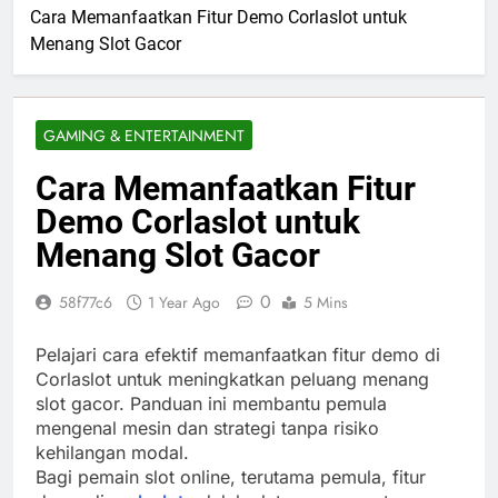
Cara Memanfaatkan Fitur Demo Corlaslot untuk
Menang Slot Gacor
GAMING & ENTERTAINMENT
Cara Memanfaatkan Fitur
Demo Corlaslot untuk
Menang Slot Gacor
0
58f77c6
1 Year Ago
5 Mins
Pelajari cara efektif memanfaatkan fitur demo di
Corlaslot untuk meningkatkan peluang menang
slot gacor. Panduan ini membantu pemula
mengenal mesin dan strategi tanpa risiko
kehilangan modal.
Bagi pemain slot online, terutama pemula, fitur