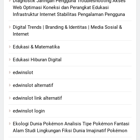
Diagnostik Jaringan Pengguna Troubleshooting Akses
Web Optimasi Koneksi dan Perangkat Edukasi
Infrastruktur Internet Stabilitas Pengalaman Pengguna
Digital Trends | Branding & Identitas | Media Sosial &
Internet
Edukasi & Matematika
Edukasi Hiburan Digital
edwinslot
edwinslot alternatif
edwinslot link alternatif
edwinslot login
Ekologi Dunia Pokémon Analisis Tipe Pokémon Fantasi
Alam Studi Lingkungan Fiksi Dunia Imajinatif Pokémon