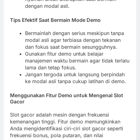
dengan modal asli.
Tips Efektif Saat Bermain Mode Demo
Bermainlah dengan serius meskipun tanpa
modal asli agar terbiasa dengan tekanan
dan fokus saat bermain sesungguhnya.
Gunakan fitur demo untuk belajar
manajemen waktu bermain agar tidak terlalu
lama dan tetap fokus.
Jangan tergoda untuk langsung berpindah
ke modal asli tanpa cukup latihan di demo.
Menggunakan Fitur Demo untuk Mengenal Slot
Gacor
Slot gacor adalah mesin dengan frekuensi
kemenangan tinggi. Fitur demo memungkinkan
Anda mengidentifikasi ciri-ciri slot gacor seperti
frekuensi bonus, pola putaran, dan nilai