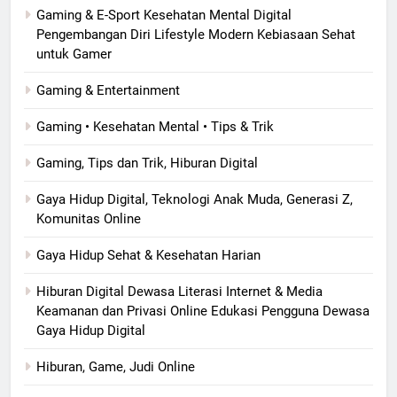
Gaming & E-Sport Kesehatan Mental Digital
Pengembangan Diri Lifestyle Modern Kebiasaan Sehat
untuk Gamer
Gaming & Entertainment
Gaming • Kesehatan Mental • Tips & Trik
Gaming, Tips dan Trik, Hiburan Digital
Gaya Hidup Digital, Teknologi Anak Muda, Generasi Z,
Komunitas Online
Gaya Hidup Sehat & Kesehatan Harian
Hiburan Digital Dewasa Literasi Internet & Media
Keamanan dan Privasi Online Edukasi Pengguna Dewasa
Gaya Hidup Digital
Hiburan, Game, Judi Online