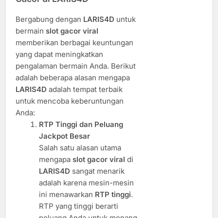
Bergabung dengan
LARIS4D
untuk
bermain
slot gacor viral
memberikan berbagai keuntungan
yang dapat meningkatkan
pengalaman bermain Anda. Berikut
adalah beberapa alasan mengapa
LARIS4D
adalah tempat terbaik
untuk mencoba keberuntungan
Anda:
RTP Tinggi dan Peluang
Jackpot Besar
Salah satu alasan utama
mengapa
slot gacor viral
di
LARIS4D
sangat menarik
adalah karena mesin-mesin
ini menawarkan
RTP tinggi
.
RTP yang tinggi berarti
peluang Anda untuk menang