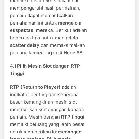
memiliki dasar teknis dalam hal
mempengaruhi hasil permainan,
pemain dapat memanfaatkan
pemahaman ini untuk
mengelola
ekspektasi mereka
. Berikut adalah
beberapa tips untuk mengelola
scatter delay
dan memaksimalkan
peluang kemenangan di Horas88:
4.1
Pilih Mesin Slot dengan RTP
Tinggi
RTP (Return to Player)
adalah
indikator penting dari seberapa
besar kemungkinan mesin slot
memberikan kemenangan kepada
pemain. Mesin dengan
RTP tinggi
memiliki peluang yang lebih besar
untuk memberikan
kemenangan