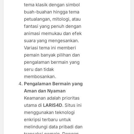
tema klasik dengan simbol
buah-buahan hingga tema
petualangan, mitologi, atau
fantasi yang penuh dengan
animasi memukau dan efek
suara yang mengesankan.
Variasi tema ini memberi
pemain banyak pilihan dan
pengalaman bermain yang
seru dan tidak
membosankan.
Pengalaman Bermain yang
Aman dan Nyaman
Keamanan adalah prioritas
utama di
LARIS4D
. Situs ini
menggunakan teknologi
enkripsi terbaru untuk
melindungi data pribadi dan
transaksi pemain. Dengan