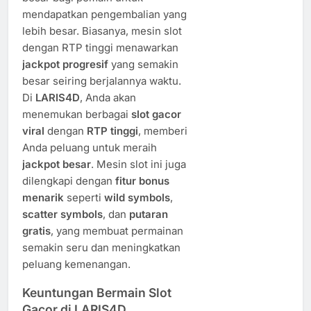
mendapatkan pengembalian yang
lebih besar. Biasanya, mesin slot
dengan RTP tinggi menawarkan
jackpot progresif
yang semakin
besar seiring berjalannya waktu.
Di
LARIS4D
, Anda akan
menemukan berbagai
slot gacor
viral
dengan
RTP tinggi
, memberi
Anda peluang untuk meraih
jackpot besar
. Mesin slot ini juga
dilengkapi dengan
fitur bonus
menarik
seperti
wild symbols
,
scatter symbols
, dan
putaran
gratis
, yang membuat permainan
semakin seru dan meningkatkan
peluang kemenangan.
Keuntungan Bermain Slot
Gacor di LARIS4D