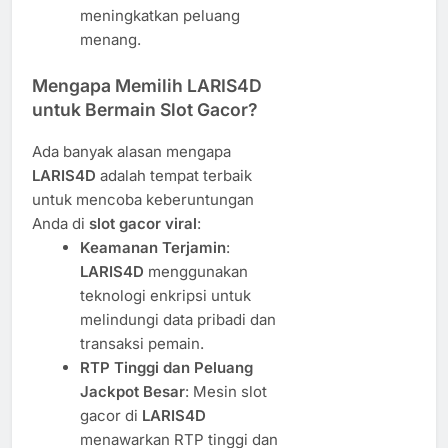
meningkatkan peluang
menang.
Mengapa Memilih LARIS4D
untuk Bermain Slot Gacor?
Ada banyak alasan mengapa
LARIS4D
adalah tempat terbaik
untuk mencoba keberuntungan
Anda di
slot gacor viral
:
Keamanan Terjamin
:
LARIS4D
menggunakan
teknologi enkripsi untuk
melindungi data pribadi dan
transaksi pemain.
RTP Tinggi dan Peluang
Jackpot Besar
: Mesin slot
gacor di
LARIS4D
menawarkan RTP tinggi dan