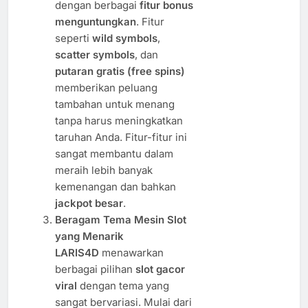
dengan berbagai
fitur bonus
menguntungkan
. Fitur
seperti
wild symbols
,
scatter symbols
, dan
putaran gratis (free spins)
memberikan peluang
tambahan untuk menang
tanpa harus meningkatkan
taruhan Anda. Fitur-fitur ini
sangat membantu dalam
meraih lebih banyak
kemenangan dan bahkan
jackpot besar
.
Beragam Tema Mesin Slot
yang Menarik
LARIS4D
menawarkan
berbagai pilihan
slot gacor
viral
dengan tema yang
sangat bervariasi. Mulai dari