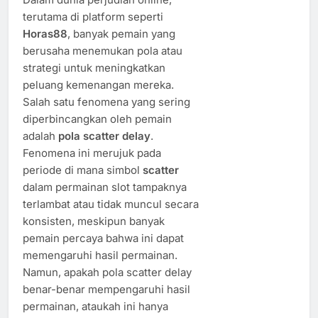
terutama di platform seperti
Horas88
, banyak pemain yang
berusaha menemukan pola atau
strategi untuk meningkatkan
peluang kemenangan mereka.
Salah satu fenomena yang sering
diperbincangkan oleh pemain
adalah
pola scatter delay
.
Fenomena ini merujuk pada
periode di mana simbol
scatter
dalam permainan slot tampaknya
terlambat atau tidak muncul secara
konsisten, meskipun banyak
pemain percaya bahwa ini dapat
memengaruhi hasil permainan.
Namun, apakah pola scatter delay
benar-benar mempengaruhi hasil
permainan, ataukah ini hanya