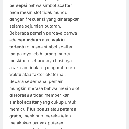
persepsi
bahwa simbol
scatter
pada mesin slot tidak muncul
dengan frekuensi yang diharapkan
selama sejumlah putaran.
Beberapa pemain percaya bahwa
ada
penundaan
atau
waktu
tertentu
di mana simbol scatter
tampaknya lebih jarang muncul,
meskipun seharusnya hasilnya
acak dan tidak terpengaruh oleh
waktu atau faktor eksternal.
Secara sederhana, pemain
mungkin merasa bahwa mesin slot
di
Horas88
tidak memberikan
simbol scatter
yang cukup untuk
memicu
fitur bonus
atau
putaran
gratis
, meskipun mereka telah
melakukan banyak putaran.