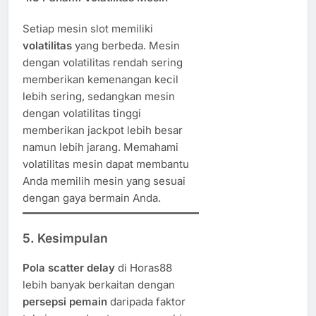
Setiap mesin slot memiliki
volatilitas
yang berbeda. Mesin
dengan volatilitas rendah sering
memberikan kemenangan kecil
lebih sering, sedangkan mesin
dengan volatilitas tinggi
memberikan jackpot lebih besar
namun lebih jarang. Memahami
volatilitas mesin dapat membantu
Anda memilih mesin yang sesuai
dengan gaya bermain Anda.
5.
Kesimpulan
Pola scatter delay
di Horas88
lebih banyak berkaitan dengan
persepsi pemain
daripada faktor