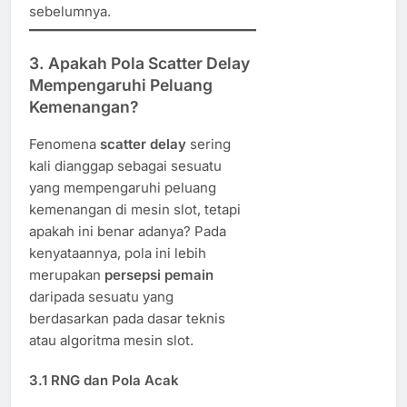
sebelumnya.
3.
Apakah Pola Scatter Delay
Mempengaruhi Peluang
Kemenangan?
Fenomena
scatter delay
sering
kali dianggap sebagai sesuatu
yang mempengaruhi peluang
kemenangan di mesin slot, tetapi
apakah ini benar adanya? Pada
kenyataannya, pola ini lebih
merupakan
persepsi pemain
daripada sesuatu yang
berdasarkan pada dasar teknis
atau algoritma mesin slot.
3.1
RNG dan Pola Acak