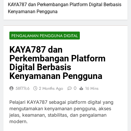
KAYA787 dan Perkembangan Platform Digital Berbasis
Kenyamanan Pengguna
PENGALAMAN PENGGUNA DIGITAL
KAYA787 dan
Perkembangan Platform
Digital Berbasis
Kenyamanan Pengguna
0
58f77c6
2 Months Ago
16 Mins
Pelajari KAYA787 sebagai platform digital yang
mengutamakan kenyamanan pengguna, akses
jelas, keamanan, stabilitas, dan pengalaman
modern.