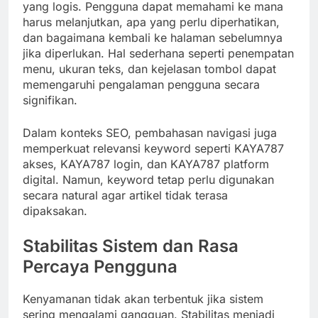
yang logis. Pengguna dapat memahami ke mana
harus melanjutkan, apa yang perlu diperhatikan,
dan bagaimana kembali ke halaman sebelumnya
jika diperlukan. Hal sederhana seperti penempatan
menu, ukuran teks, dan kejelasan tombol dapat
memengaruhi pengalaman pengguna secara
signifikan.
Dalam konteks SEO, pembahasan navigasi juga
memperkuat relevansi keyword seperti KAYA787
akses, KAYA787 login, dan KAYA787 platform
digital. Namun, keyword tetap perlu digunakan
secara natural agar artikel tidak terasa
dipaksakan.
Stabilitas Sistem dan Rasa
Percaya Pengguna
Kenyamanan tidak akan terbentuk jika sistem
sering mengalami gangguan. Stabilitas menjadi