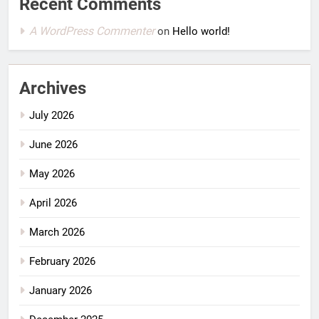
Recent Comments
A WordPress Commenter
on
Hello world!
Archives
July 2026
June 2026
May 2026
April 2026
March 2026
February 2026
January 2026