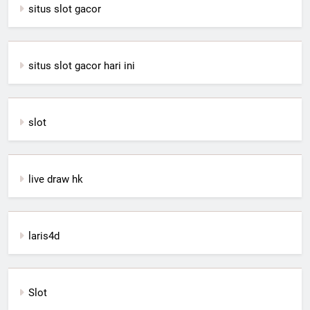
situs slot gacor
situs slot gacor hari ini
slot
live draw hk
laris4d
Slot