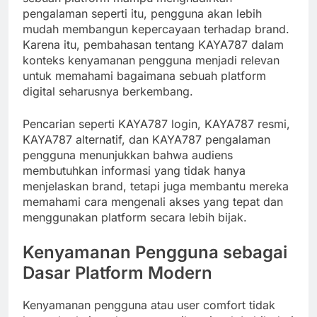
pengalaman seperti itu, pengguna akan lebih
mudah membangun kepercayaan terhadap brand.
Karena itu, pembahasan tentang KAYA787 dalam
konteks kenyamanan pengguna menjadi relevan
untuk memahami bagaimana sebuah platform
digital seharusnya berkembang.
Pencarian seperti KAYA787 login, KAYA787 resmi,
KAYA787 alternatif, dan KAYA787 pengalaman
pengguna menunjukkan bahwa audiens
membutuhkan informasi yang tidak hanya
menjelaskan brand, tetapi juga membantu mereka
memahami cara mengenali akses yang tepat dan
menggunakan platform secara lebih bijak.
Kenyamanan Pengguna sebagai
Dasar Platform Modern
Kenyamanan pengguna atau user comfort tidak