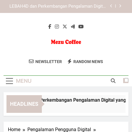
Skip
Cara Memahami Struktur Halaman EDWINSLOT
to
secara Menyeluruh
content
Cara Memahami Struktur Halaman LEBAH4D
secara Menyeluruh
EDWINSLOT dan Perkembangan Pengalaman
Digital yang Modern
LEBAH4D dan Perkembangan Pengalaman Digital
yang Modern
Mezu Coffee
Nikmati Kopi Premium Berkualitas
Cara Memahami Struktur Halaman EDWINSLOT
NEWSLETTER
RANDOM NEWS
secara Menyeluruh
Tinggi Dari Mezu Coffee. Setiap
Cara Memahami Struktur Halaman LEBAH4D
Tegukan Menghadirkan Rasa Yang
secara Menyeluruh
MENU
Istimewa.
DWINSLOT dan Perkembangan Pengalaman Digital yang Mode
HEADLINES
 Week Ago
Home
Pengalaman Pengguna Digital