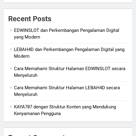
Recent Posts
EDWINSLOT dan Perkembangan Pengalaman Digital
yang Modern
LEBAH4D dan Perkembangan Pengalaman Digital yang
Modern
Cara Memahami Struktur Halaman EDWINSLOT secara
Menyeluruh
Cara Memahami Struktur Halaman LEBAH4D secara
Menyeluruh
KAYA787 dengan Struktur Konten yang Mendukung
Kenyamanan Pengguna