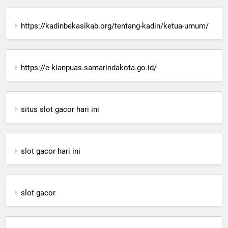
https://kadinbekasikab.org/tentang-kadin/ketua-umum/
https://e-kianpuas.samarindakota.go.id/
situs slot gacor hari ini
slot gacor hari ini
slot gacor