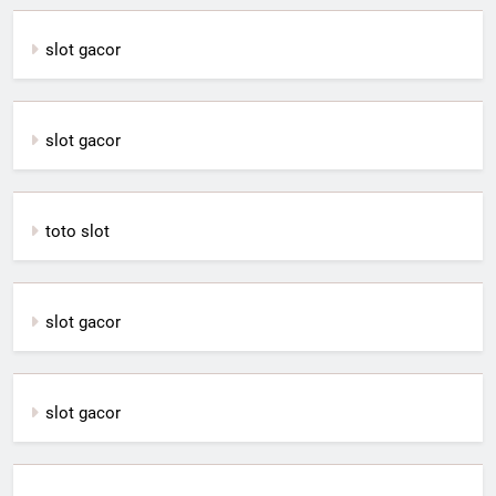
slot gacor
slot gacor
toto slot
slot gacor
slot gacor