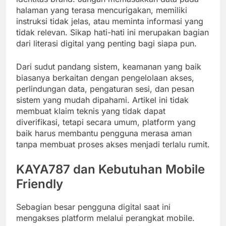
halaman yang terasa mencurigakan, memiliki
instruksi tidak jelas, atau meminta informasi yang
tidak relevan. Sikap hati-hati ini merupakan bagian
dari literasi digital yang penting bagi siapa pun.
Dari sudut pandang sistem, keamanan yang baik
biasanya berkaitan dengan pengelolaan akses,
perlindungan data, pengaturan sesi, dan pesan
sistem yang mudah dipahami. Artikel ini tidak
membuat klaim teknis yang tidak dapat
diverifikasi, tetapi secara umum, platform yang
baik harus membantu pengguna merasa aman
tanpa membuat proses akses menjadi terlalu rumit.
KAYA787 dan Kebutuhan Mobile
Friendly
Sebagian besar pengguna digital saat ini
mengakses platform melalui perangkat mobile.