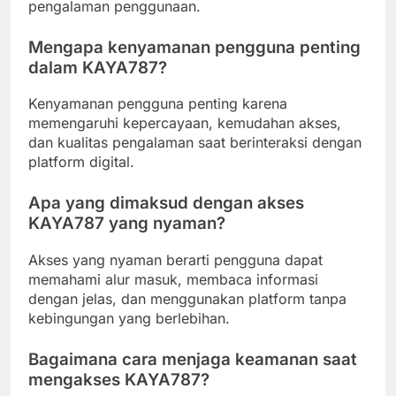
pengalaman penggunaan.
Mengapa kenyamanan pengguna penting
dalam KAYA787?
Kenyamanan pengguna penting karena
memengaruhi kepercayaan, kemudahan akses,
dan kualitas pengalaman saat berinteraksi dengan
platform digital.
Apa yang dimaksud dengan akses
KAYA787 yang nyaman?
Akses yang nyaman berarti pengguna dapat
memahami alur masuk, membaca informasi
dengan jelas, dan menggunakan platform tanpa
kebingungan yang berlebihan.
Bagaimana cara menjaga keamanan saat
mengakses KAYA787?