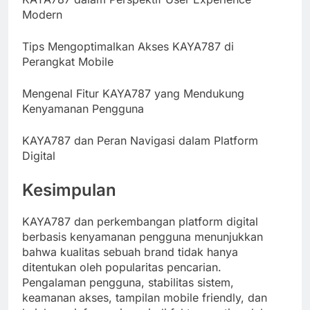
Modern
Tips Mengoptimalkan Akses KAYA787 di
Perangkat Mobile
Mengenal Fitur KAYA787 yang Mendukung
Kenyamanan Pengguna
KAYA787 dan Peran Navigasi dalam Platform
Digital
Kesimpulan
KAYA787 dan perkembangan platform digital
berbasis kenyamanan pengguna menunjukkan
bahwa kualitas sebuah brand tidak hanya
ditentukan oleh popularitas pencarian.
Pengalaman pengguna, stabilitas sistem,
keamanan akses, tampilan mobile friendly, dan