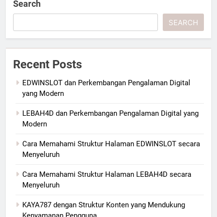
Search
SEARCH
Recent Posts
EDWINSLOT dan Perkembangan Pengalaman Digital
yang Modern
LEBAH4D dan Perkembangan Pengalaman Digital yang
Modern
Cara Memahami Struktur Halaman EDWINSLOT secara
Menyeluruh
Cara Memahami Struktur Halaman LEBAH4D secara
Menyeluruh
KAYA787 dengan Struktur Konten yang Mendukung
Kenyamanan Pengguna