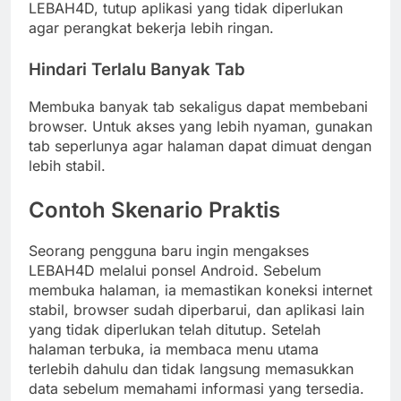
LEBAH4D, tutup aplikasi yang tidak diperlukan
agar perangkat bekerja lebih ringan.
Hindari Terlalu Banyak Tab
Membuka banyak tab sekaligus dapat membebani
browser. Untuk akses yang lebih nyaman, gunakan
tab seperlunya agar halaman dapat dimuat dengan
lebih stabil.
Contoh Skenario Praktis
Seorang pengguna baru ingin mengakses
LEBAH4D melalui ponsel Android. Sebelum
membuka halaman, ia memastikan koneksi internet
stabil, browser sudah diperbarui, dan aplikasi lain
yang tidak diperlukan telah ditutup. Setelah
halaman terbuka, ia membaca menu utama
terlebih dahulu dan tidak langsung memasukkan
data sebelum memahami informasi yang tersedia.