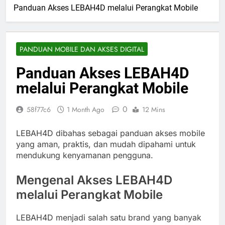
Panduan Akses LEBAH4D melalui Perangkat Mobile
PANDUAN MOBILE DAN AKSES DIGITAL
Panduan Akses LEBAH4D
melalui Perangkat Mobile
0
58f77c6
1 Month Ago
12 Mins
LEBAH4D dibahas sebagai panduan akses mobile
yang aman, praktis, dan mudah dipahami untuk
mendukung kenyamanan pengguna.
Mengenal Akses LEBAH4D
melalui Perangkat Mobile
LEBAH4D menjadi salah satu brand yang banyak