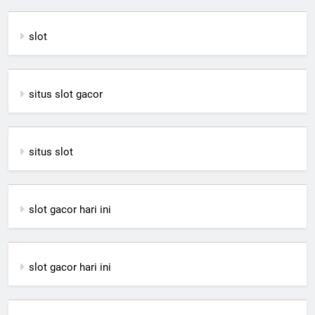
slot
situs slot gacor
situs slot
slot gacor hari ini
slot gacor hari ini