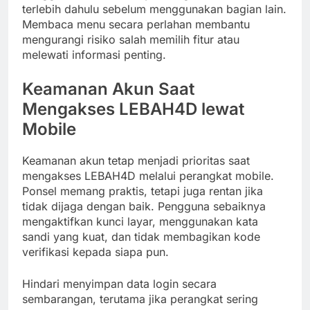
terlebih dahulu sebelum menggunakan bagian lain.
Membaca menu secara perlahan membantu
mengurangi risiko salah memilih fitur atau
melewati informasi penting.
Keamanan Akun Saat
Mengakses LEBAH4D lewat
Mobile
Keamanan akun tetap menjadi prioritas saat
mengakses LEBAH4D melalui perangkat mobile.
Ponsel memang praktis, tetapi juga rentan jika
tidak dijaga dengan baik. Pengguna sebaiknya
mengaktifkan kunci layar, menggunakan kata
sandi yang kuat, dan tidak membagikan kode
verifikasi kepada siapa pun.
Hindari menyimpan data login secara
sembarangan, terutama jika perangkat sering