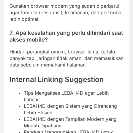
Gunakan browser modern yang sudah diperbarui
agar tampilan responsif, keamanan, dan performa
lebih optimal.
7. Apa kesalahan yang perlu dihindari saat
akses mobile?
Hindari perangkat umum, browser lama, terlalu
banyak tab, jaringan tidak aman, dan memasukkan
data sebelum memahami halaman.
Internal Linking Suggestion
Tips Mengakses LEBAH4D agar Lebih
Lancar
LEBAH4D dengan Sistem yang Dirancang
Lebih Efisien
LEBAH4D dengan Tampilan Modern yang
Mudah Dipahami
Panduan Menggunakan LEBAH4D untuk