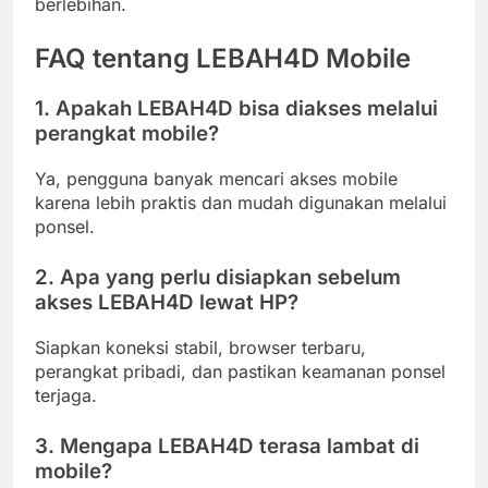
berlebihan.
FAQ tentang LEBAH4D Mobile
1. Apakah LEBAH4D bisa diakses melalui
perangkat mobile?
Ya, pengguna banyak mencari akses mobile
karena lebih praktis dan mudah digunakan melalui
ponsel.
2. Apa yang perlu disiapkan sebelum
akses LEBAH4D lewat HP?
Siapkan koneksi stabil, browser terbaru,
perangkat pribadi, dan pastikan keamanan ponsel
terjaga.
3. Mengapa LEBAH4D terasa lambat di
mobile?