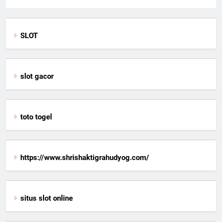
SLOT
slot gacor
toto togel
https://www.shrishaktigrahudyog.com/
situs slot online