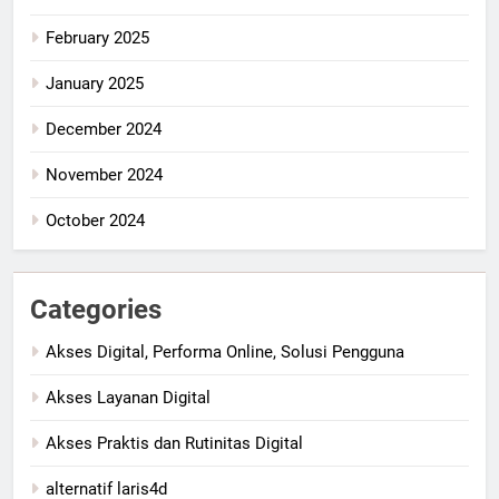
February 2025
January 2025
December 2024
November 2024
October 2024
Categories
Akses Digital, Performa Online, Solusi Pengguna
Akses Layanan Digital
Akses Praktis dan Rutinitas Digital
alternatif laris4d