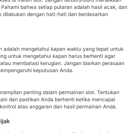
 Pahami bahwa setiap putaran adalah hasil acak, dan
 dilakukan dengan hati-hati dan berdasarkan
han adalah mengetahui kapan waktu yang tepat untuk
ing untuk mengetahui kapan harus berhenti agar
tau membatasi kerugian. Jangan biarkan perasaan
mempengaruhi keputusan Anda.
erampilan penting dalam permainan slot. Tentukan
in dan pastikan Anda berhenti ketika mencapai
kontrol atas anggaran dan hasil permainan Anda.
ijak