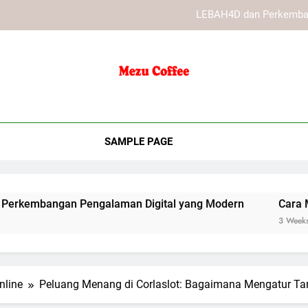
LEBAH4D dan Perkemban
Cara Memahami Struktur H
Cara Memahami Struktur
u Coffee
EDWINSLOT dan Perkemban
opi Premium Berkualitas Tinggi Dari Mezu Coffee. Setiap Tegu
LEBAH4D dan Perkemban
SAMPLE PAGE
Cara Memahami Struktur H
Cara Memahami Struktur
an Pengalaman Digital yang Modern
Cara Memahami S
3 Weeks Ago
nline
Peluang Menang di Corlaslot: Bagaimana Mengatur Ta