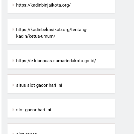
https://kadinbinjaikota.org/
https://kadinbekasikab.org/tentang-
kadin/ketua-umum/
https://e-kianpuas.samarindakota.go.id/
situs slot gacor hari ini
slot gacor hari ini