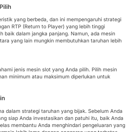
ilih
teristik yang berbeda, dan ini mempengaruhi strategi
gan RTP (Return to Player) yang lebih tinggi
h baik dalam jangka panjang. Namun, ada mesin
tara yang lain mungkin membutuhkan taruhan lebih
mi jenis mesin slot yang Anda pilih. Pilih mesin
uhan minimum atau maksimum diperlukan untuk
in
a dalam strategi taruhan yang bijak. Sebelum Anda
g siap Anda investasikan dan patuhi itu, baik Anda
 jelas membantu Anda menghindari pengeluaran yang