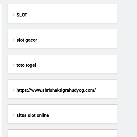
SLOT
slot gacor
toto togel
https://www.shrishaktigrahudyog.com/
situs slot online