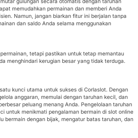
mutar gulungan secara otomatis dengan taruhan
ni dapat memudahkan permainan dan memberi Anda
ien. Namun, jangan biarkan fitur ini berjalan tanpa
mainan dan saldo Anda selama menggunakan
permainan, tetapi pastikan untuk tetap memantau
a menghindari kerugian besar yang tidak terduga.
satu kunci utama untuk sukses di Corlaslot. Dengan
elola anggaran, memulai dengan taruhan kecil, dan
perbesar peluang menang Anda. Pengelolaan taruhan
nci untuk menikmati pengalaman bermain di slot online
lu bermain dengan bijak, mengatur batas taruhan, dan