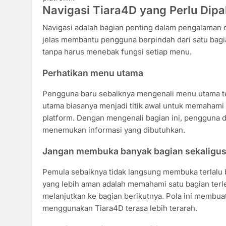
Navigasi Tiara4D yang Perlu Dip
Navigasi adalah bagian penting dalam pengalaman di
jelas membantu pengguna berpindah dari satu bagia
tanpa harus menebak fungsi setiap menu.
Perhatikan menu utama
Pengguna baru sebaiknya mengenali menu utama t
utama biasanya menjadi titik awal untuk memaham
platform. Dengan mengenali bagian ini, pengguna 
menemukan informasi yang dibutuhkan.
Jangan membuka banyak bagian sekaligu
Pemula sebaiknya tidak langsung membuka terlalu
yang lebih aman adalah memahami satu bagian terle
melanjutkan ke bagian berikutnya. Pola ini membu
menggunakan Tiara4D terasa lebih terarah.