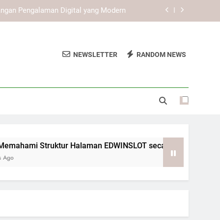
gan Pengalaman Digital yang Modern
alaman EDWINSLOT secara Menyeluruh
 Halaman LEBAH4D secara Menyeluruh
NEWSLETTER
RANDOM NEWS
gan Pengalaman Digital yang Modern
kan Menghadirkan Rasa Yang Istimewa.
gan Pengalaman Digital yang Modern
alaman EDWINSLOT secara Menyeluruh
 Halaman LEBAH4D secara Menyeluruh
truktur Halaman EDWINSLOT secara Menyeluruh
Cara 
3 Week