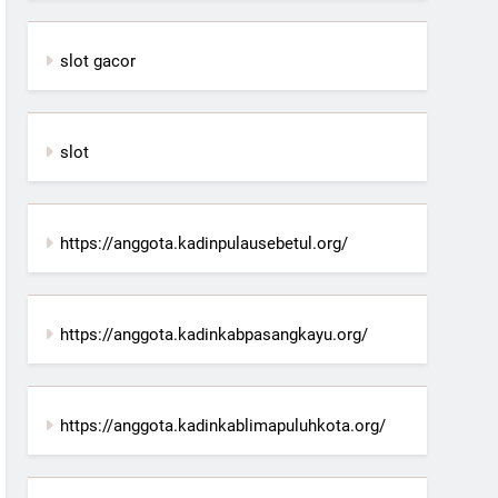
slot gacor
slot
https://anggota.kadinpulausebetul.org/
https://anggota.kadinkabpasangkayu.org/
https://anggota.kadinkablimapuluhkota.org/