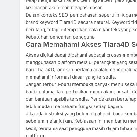
tetap menjelaskan aspek penting seperti perangkat,
keamanan akun, dan navigasi dasar.
Dalam konteks SEO, pembahasan seperti ini juga
brand keyword Tiara4D secara natural. Keyword ti
berulang, tetapi ditempatkan dalam konteks yang s
kebutuhan pencarian pengguna.
Cara Memahami Akses Tiara4D S
Akses digital dapat dipahami sebagai proses mem
menggunakan platform melalui perangkat yang ses
baru Tiara4D, langkah pertama adalah mengenali h
memahami informasi dasar yang tersedia.
Jangan terburu-buru membuka banyak menu sekalig
bagian utama, lalu perhatikan menu akun, pusat inf
dan bantuan apabila tersedia. Pendekatan bertah
lebih mudah memahami fungsi setiap bagian.
Jika ada instruksi yang belum dipahami, baca kemb
sebelum melanjutkan. Kebiasaan ini membantu men
kecil, terutama saat pengguna masih dalam tahap m
platform.