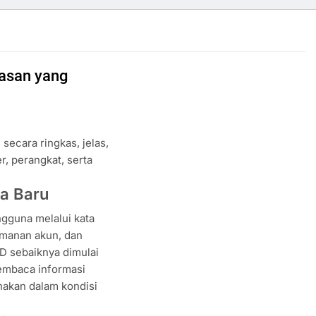
asan yang
ecara ringkas, jelas,
r, perangkat, serta
a Baru
ngguna melalui kata
amanan akun, dan
D sebaiknya dimulai
membaca informasi
nakan dalam kondisi