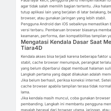
Pada layar kecil, pengguna perlu memperhatikan t
agar tidak salah memilih bagian tertentu. Jika hala
tutup aplikasi lain yang berjalan di latar belakang,
browser, atau gunakan jaringan yang lebih stabil.
Pengguna Android dan iOS sebaiknya memastikan 
versi terbaru. Pembaruan browser biasanya memb
keamanan, performa, dan kompatibilitas tampilan ya
Mengatasi Kendala Dasar Saat M
Tiara4D
Kendala akses bisa terjadi karena beberapa faktor 
stabil, cache browser menumpuk, perangkat terlalu
yang belum diperbarui dapat membuat halaman suli
Langkah pertama yang dapat dilakukan adalah mem
Jika belum berhasil, periksa koneksi internet. Setel
cache browser apabila tampilan terasa tidak normal 
lama.
Jika kendala masih muncul, coba gunakan browser 
pembanding. Langkah ini membantu pengguna men
masalah berasal dari browser utama, jaringan, atau