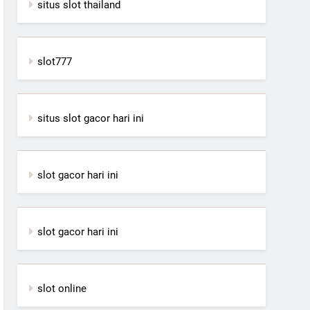
situs slot thailand
slot777
situs slot gacor hari ini
slot gacor hari ini
slot gacor hari ini
slot online