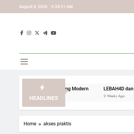
Skip
August 8, 2026
9:34:22 AM
to
content
Mez
Nikmati K
laman Digital yang Modern
LEBAH4D dan Perkembang
2 Weeks Ago
HEADLINES
Home
akses praktis