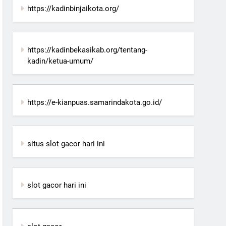
https://kadinbinjaikota.org/
https://kadinbekasikab.org/tentang-
kadin/ketua-umum/
https://e-kianpuas.samarindakota.go.id/
situs slot gacor hari ini
slot gacor hari ini