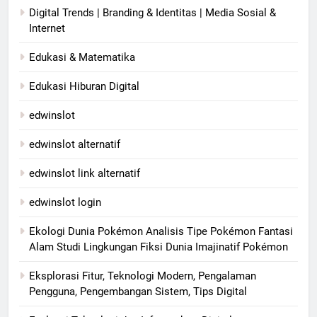
Digital Trends | Branding & Identitas | Media Sosial &
Internet
Edukasi & Matematika
Edukasi Hiburan Digital
edwinslot
edwinslot alternatif
edwinslot link alternatif
edwinslot login
Ekologi Dunia Pokémon Analisis Tipe Pokémon Fantasi
Alam Studi Lingkungan Fiksi Dunia Imajinatif Pokémon
Eksplorasi Fitur, Teknologi Modern, Pengalaman
Pengguna, Pengembangan Sistem, Tips Digital