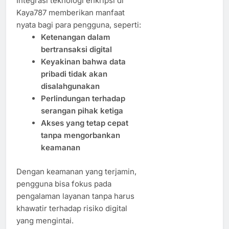
Integrasi teknologi enkripsi di
Kaya787 memberikan manfaat
nyata bagi para pengguna, seperti:
Ketenangan dalam
bertransaksi digital
Keyakinan bahwa data
pribadi tidak akan
disalahgunakan
Perlindungan terhadap
serangan pihak ketiga
Akses yang tetap cepat
tanpa mengorbankan
keamanan
Dengan keamanan yang terjamin,
pengguna bisa fokus pada
pengalaman layanan tanpa harus
khawatir terhadap risiko digital
yang mengintai.