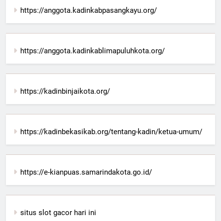
https://anggota.kadinkabpasangkayu.org/
https://anggota.kadinkablimapuluhkota.org/
https://kadinbinjaikota.org/
https://kadinbekasikab.org/tentang-kadin/ketua-umum/
https://e-kianpuas.samarindakota.go.id/
situs slot gacor hari ini