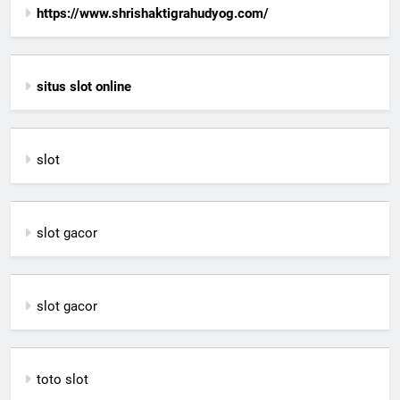
https://www.shrishaktigrahudyog.com/
situs slot online
slot
slot gacor
slot gacor
toto slot