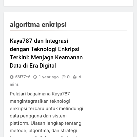
algoritma enkripsi
Kaya787 dan Integrasi
dengan Teknologi Enkripsi
Terkini: Menjaga Keamanan
Data di Era Digital
58f77c6
1 year ago
0
6
mins
Pelajari bagaimana Kaya787
mengintegrasikan teknologi
enkripsi terbaru untuk melindungi
data pengguna dan sistem
platform. Ulasan lengkap tentang
metode, algoritma, dan strategi