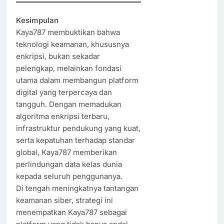
Kesimpulan
Kaya787 membuktikan bahwa
teknologi keamanan, khususnya
enkripsi, bukan sekadar
pelengkap, melainkan fondasi
utama dalam membangun platform
digital yang terpercaya dan
tangguh. Dengan memadukan
algoritma enkripsi terbaru,
infrastruktur pendukung yang kuat,
serta kepatuhan terhadap standar
global, Kaya787 memberikan
perlindungan data kelas dunia
kepada seluruh penggunanya.
Di tengah meningkatnya tantangan
keamanan siber, strategi ini
menempatkan Kaya787 sebagai