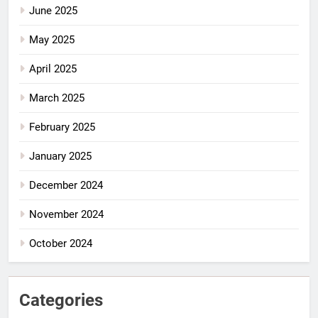
June 2025
May 2025
April 2025
March 2025
February 2025
January 2025
December 2024
November 2024
October 2024
Categories