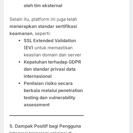
oleh tim eksternal
Selain itu, platform ini juga telah
menerapkan standar sertifikasi
keamanan
, seperti:
SSL Extended Validation
(EV)
untuk memastikan
keaslian domain dan server
Kepatuhan terhadap GDPR
dan standar privasi data
internasional
Penilaian risiko secara
berkala melalui penetration
testing dan vulnerability
assessment
5. Dampak Positif bagi Pengguna