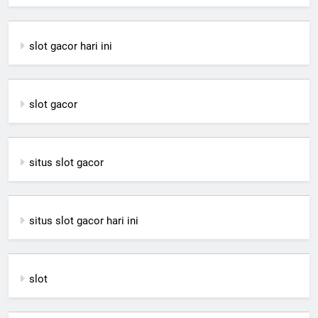
slot gacor hari ini
slot gacor
situs slot gacor
situs slot gacor hari ini
slot