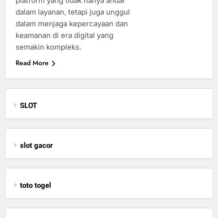
platform yang tidak hanya andal
dalam layanan, tetapi juga unggul
dalam menjaga kepercayaan dan
keamanan di era digital yang
semakin kompleks.
Read More
SLOT
slot gacor
toto togel