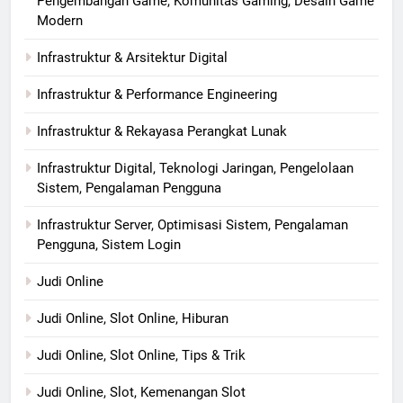
Pengembangan Game, Komunitas Gaming, Desain Game
Modern
Infrastruktur & Arsitektur Digital
Infrastruktur & Performance Engineering
Infrastruktur & Rekayasa Perangkat Lunak
Infrastruktur Digital, Teknologi Jaringan, Pengelolaan
Sistem, Pengalaman Pengguna
Infrastruktur Server, Optimisasi Sistem, Pengalaman
Pengguna, Sistem Login
Judi Online
Judi Online, Slot Online, Hiburan
Judi Online, Slot Online, Tips & Trik
Judi Online, Slot, Kemenangan Slot