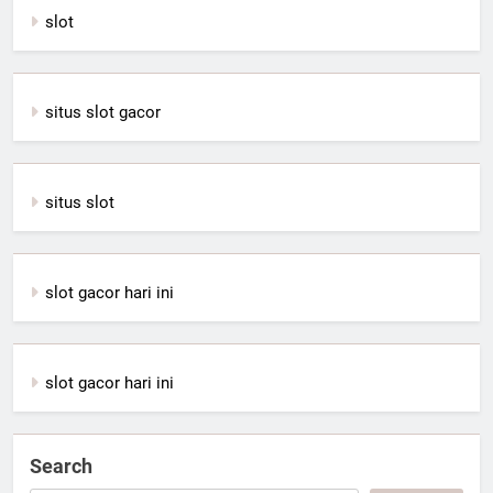
slot
situs slot gacor
situs slot
slot gacor hari ini
slot gacor hari ini
Search