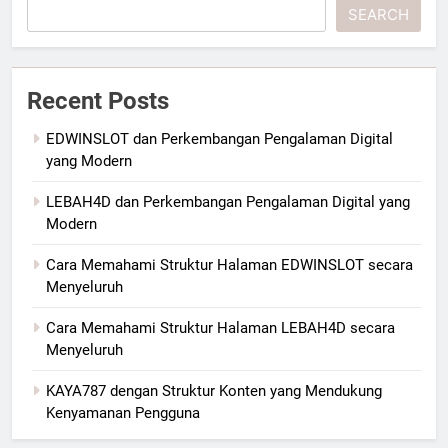
SEARCH
Recent Posts
EDWINSLOT dan Perkembangan Pengalaman Digital
yang Modern
LEBAH4D dan Perkembangan Pengalaman Digital yang
Modern
Cara Memahami Struktur Halaman EDWINSLOT secara
Menyeluruh
Cara Memahami Struktur Halaman LEBAH4D secara
Menyeluruh
KAYA787 dengan Struktur Konten yang Mendukung
Kenyamanan Pengguna