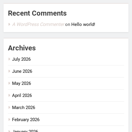
Recent Comments
A WordPress Commenter
on
Hello world!
Archives
July 2026
June 2026
May 2026
April 2026
March 2026
February 2026
January 2026