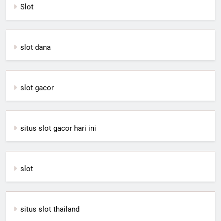
Slot
slot dana
slot gacor
situs slot gacor hari ini
slot
situs slot thailand