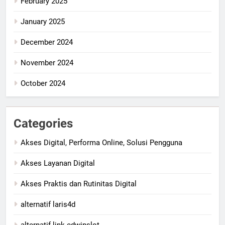
February 2025
January 2025
December 2024
November 2024
October 2024
Categories
Akses Digital, Performa Online, Solusi Pengguna
Akses Layanan Digital
Akses Praktis dan Rutinitas Digital
alternatif laris4d