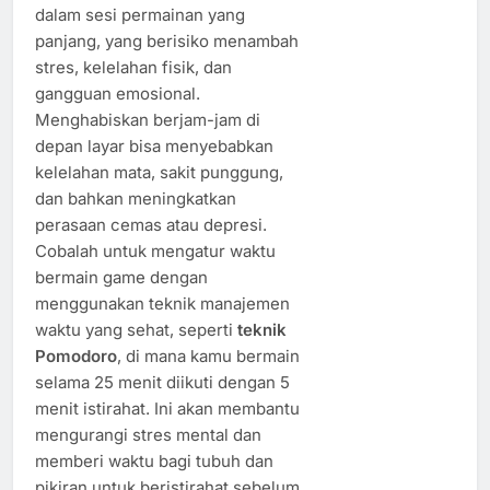
dalam sesi permainan yang
panjang, yang berisiko menambah
stres, kelelahan fisik, dan
gangguan emosional.
Menghabiskan berjam-jam di
depan layar bisa menyebabkan
kelelahan mata, sakit punggung,
dan bahkan meningkatkan
perasaan cemas atau depresi.
Cobalah untuk mengatur waktu
bermain game dengan
menggunakan teknik manajemen
waktu yang sehat, seperti
teknik
Pomodoro
, di mana kamu bermain
selama 25 menit diikuti dengan 5
menit istirahat. Ini akan membantu
mengurangi stres mental dan
memberi waktu bagi tubuh dan
pikiran untuk beristirahat sebelum