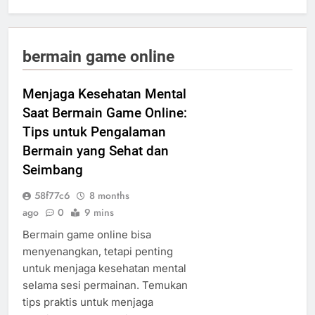
bermain game online
Menjaga Kesehatan Mental
Saat Bermain Game Online:
Tips untuk Pengalaman
Bermain yang Sehat dan
Seimbang
58f77c6
8 months
ago
0
9 mins
Bermain game online bisa
menyenangkan, tetapi penting
untuk menjaga kesehatan mental
selama sesi permainan. Temukan
tips praktis untuk menjaga