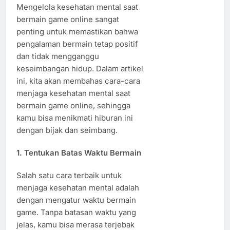
Mengelola kesehatan mental saat
bermain game online sangat
penting untuk memastikan bahwa
pengalaman bermain tetap positif
dan tidak mengganggu
keseimbangan hidup. Dalam artikel
ini, kita akan membahas cara-cara
menjaga kesehatan mental saat
bermain game online, sehingga
kamu bisa menikmati hiburan ini
dengan bijak dan seimbang.
1. Tentukan Batas Waktu Bermain
Salah satu cara terbaik untuk
menjaga kesehatan mental adalah
dengan mengatur waktu bermain
game. Tanpa batasan waktu yang
jelas, kamu bisa merasa terjebak