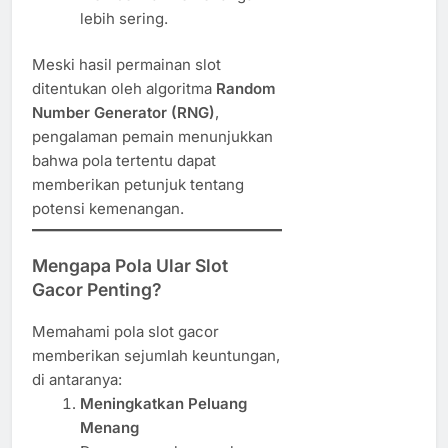
lebih sering.
Meski hasil permainan slot
ditentukan oleh algoritma
Random
Number Generator (RNG)
,
pengalaman pemain menunjukkan
bahwa pola tertentu dapat
memberikan petunjuk tentang
potensi kemenangan.
Mengapa Pola Ular Slot
Gacor Penting?
Memahami pola slot gacor
memberikan sejumlah keuntungan,
di antaranya:
Meningkatkan Peluang
Menang