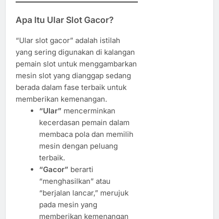
Apa Itu Ular Slot Gacor?
“Ular slot gacor” adalah istilah
yang sering digunakan di kalangan
pemain slot untuk menggambarkan
mesin slot yang dianggap sedang
berada dalam fase terbaik untuk
memberikan kemenangan.
“Ular”
mencerminkan
kecerdasan pemain dalam
membaca pola dan memilih
mesin dengan peluang
terbaik.
“Gacor”
berarti
“menghasilkan” atau
“berjalan lancar,” merujuk
pada mesin yang
memberikan kemenangan