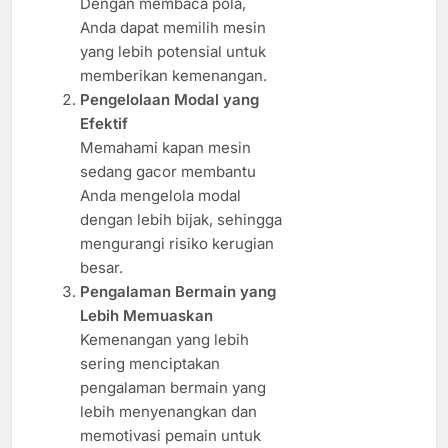
Dengan membaca pola,
Anda dapat memilih mesin
yang lebih potensial untuk
memberikan kemenangan.
Pengelolaan Modal yang
Efektif
Memahami kapan mesin
sedang gacor membantu
Anda mengelola modal
dengan lebih bijak, sehingga
mengurangi risiko kerugian
besar.
Pengalaman Bermain yang
Lebih Memuaskan
Kemenangan yang lebih
sering menciptakan
pengalaman bermain yang
lebih menyenangkan dan
memotivasi pemain untuk