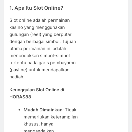
1. Apa Itu Slot Online?
Slot online adalah permainan
kasino yang menggunakan
gulungan (reel) yang berputar
dengan berbagai simbol. Tujuan
utama permainan ini adalah
mencocokkan simbol-simbol
tertentu pada garis pembayaran
(payline) untuk mendapatkan
hadiah.
Keunggulan Slot Online di
HORAS88
Mudah Dimainkan
: Tidak
memerlukan keterampilan
khusus, hanya
mengandalkan