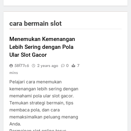
cara bermain slot
Menemukan Kemenangan
Lebih Sering dengan Pola
Ular Slot Gacor
58f77c6
2 years ago
0
7
mins
Pelajari cara menemukan
kemenangan lebih sering dengan
memahami pola ular slot gacor.
Temukan strategi bermain, tips
membaca pola, dan cara
memaksimalkan peluang menang
Anda.
Permainan slot online terus