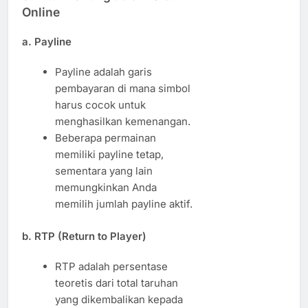
Online
a. Payline
Payline adalah garis
pembayaran di mana simbol
harus cocok untuk
menghasilkan kemenangan.
Beberapa permainan
memiliki payline tetap,
sementara yang lain
memungkinkan Anda
memilih jumlah payline aktif.
b. RTP (Return to Player)
RTP adalah persentase
teoretis dari total taruhan
yang dikembalikan kepada