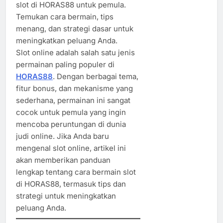
slot di HORAS88 untuk pemula.
Temukan cara bermain, tips
menang, dan strategi dasar untuk
meningkatkan peluang Anda.
Slot online adalah salah satu jenis
permainan paling populer di
HORAS88
. Dengan berbagai tema,
fitur bonus, dan mekanisme yang
sederhana, permainan ini sangat
cocok untuk pemula yang ingin
mencoba peruntungan di dunia
judi online. Jika Anda baru
mengenal slot online, artikel ini
akan memberikan panduan
lengkap tentang cara bermain slot
di HORAS88, termasuk tips dan
strategi untuk meningkatkan
peluang Anda.