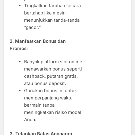
Tingkatkan taruhan secara
bertahap jika mesin
menunjukkan tanda-tanda
“gacor.”
2. Manfaatkan Bonus dan
Promosi
Banyak platform slot online
menawarkan bonus seperti
cashback, putaran gratis,
atau bonus deposit.
Gunakan bonus ini untuk
memperpanjang waktu
bermain tanpa
meningkatkan risiko modal
Anda.
3. Tetapkan Batas Anggaran