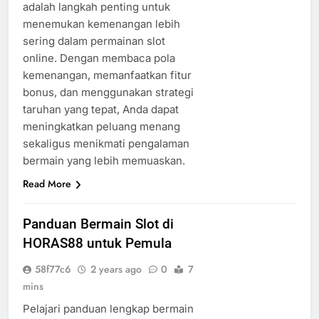
adalah langkah penting untuk
menemukan kemenangan lebih
sering dalam permainan slot
online. Dengan membaca pola
kemenangan, memanfaatkan fitur
bonus, dan menggunakan strategi
taruhan yang tepat, Anda dapat
meningkatkan peluang menang
sekaligus menikmati pengalaman
bermain yang lebih memuaskan.
Read More
Panduan Bermain Slot di
HORAS88 untuk Pemula
58f77c6
2 years ago
0
7
mins
Pelajari panduan lengkap bermain