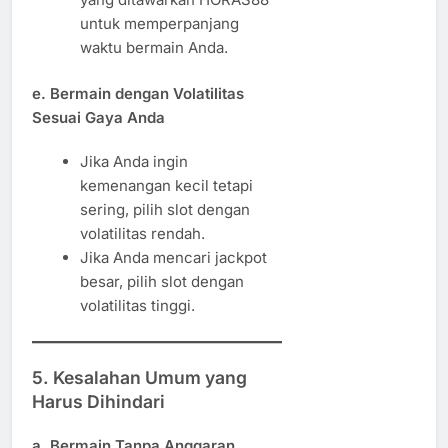
untuk memperpanjang
waktu bermain Anda.
e. Bermain dengan Volatilitas
Sesuai Gaya Anda
Jika Anda ingin
kemenangan kecil tetapi
sering, pilih slot dengan
volatilitas rendah.
Jika Anda mencari jackpot
besar, pilih slot dengan
volatilitas tinggi.
5. Kesalahan Umum yang
Harus Dihindari
a. Bermain Tanpa Anggaran