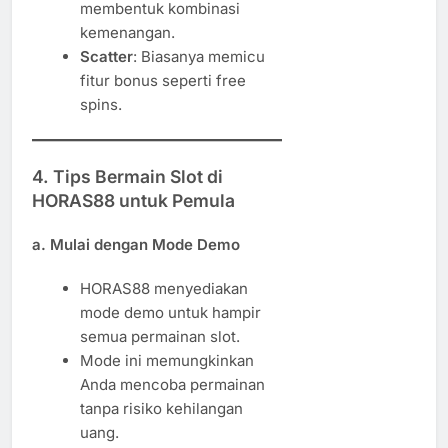
membentuk kombinasi
kemenangan.
Scatter
: Biasanya memicu
fitur bonus seperti free
spins.
4. Tips Bermain Slot di
HORAS88 untuk Pemula
a. Mulai dengan Mode Demo
HORAS88 menyediakan
mode demo untuk hampir
semua permainan slot.
Mode ini memungkinkan
Anda mencoba permainan
tanpa risiko kehilangan
uang.