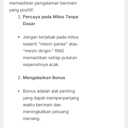
memastikan pengalaman bermain
yang positif:
Percaya pada Mitos Tanpa
Dasar
Jangan terjebak pada mitos
seperti “mesin panas” atau
“mesin dingin.” RNG
memastikan setiap putaran
sepenuhnya acak.
Mengabaikan Bonus
Bonus adalah alat penting
yang dapat memperpanjang
waktu bermain dan
meningkatkan peluang
menang.