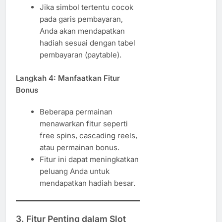
Jika simbol tertentu cocok
pada garis pembayaran,
Anda akan mendapatkan
hadiah sesuai dengan tabel
pembayaran (paytable).
Langkah 4: Manfaatkan Fitur
Bonus
Beberapa permainan
menawarkan fitur seperti
free spins, cascading reels,
atau permainan bonus.
Fitur ini dapat meningkatkan
peluang Anda untuk
mendapatkan hadiah besar.
3. Fitur Penting dalam Slot