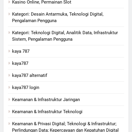
Kasino Online, Permainan Slot
Kategori: Desain Antarmuka, Teknologi Digital,
Pengalaman Pengguna
Kategori: Teknologi Digital, Analitik Data, Infrastruktur
Sistem, Pengalaman Pengguna
kaya 787
kaya787
kaya787 alternatif
kaya787 login
Keamanan & Infrastruktur Jaringan
Keamanan & Infrastruktur Teknologi
Keamanan & Privasi Digital; Teknologi & Infrastruktur;
Perlindungan Data; Kepercayaan dan Kepatuhan Digital