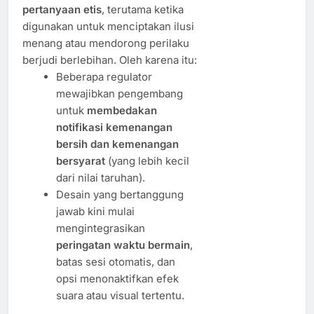
pertanyaan etis
, terutama ketika
digunakan untuk menciptakan ilusi
menang atau mendorong perilaku
berjudi berlebihan. Oleh karena itu:
Beberapa regulator
mewajibkan pengembang
untuk
membedakan
notifikasi kemenangan
bersih dan kemenangan
bersyarat
(yang lebih kecil
dari nilai taruhan).
Desain yang bertanggung
jawab kini mulai
mengintegrasikan
peringatan waktu bermain
,
batas sesi otomatis, dan
opsi menonaktifkan efek
suara atau visual tertentu.