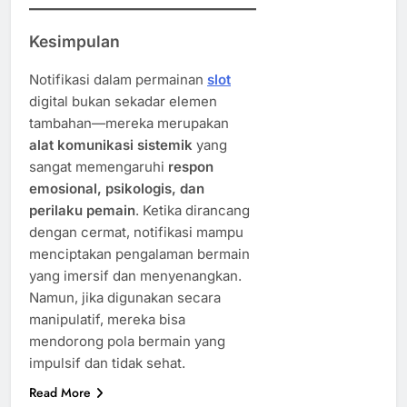
Kesimpulan
Notifikasi dalam permainan
slot
digital bukan sekadar elemen
tambahan—mereka merupakan
alat komunikasi sistemik
yang
sangat memengaruhi
respon
emosional, psikologis, dan
perilaku pemain
. Ketika dirancang
dengan cermat, notifikasi mampu
menciptakan pengalaman bermain
yang imersif dan menyenangkan.
Namun, jika digunakan secara
manipulatif, mereka bisa
mendorong pola bermain yang
impulsif dan tidak sehat.
Read More