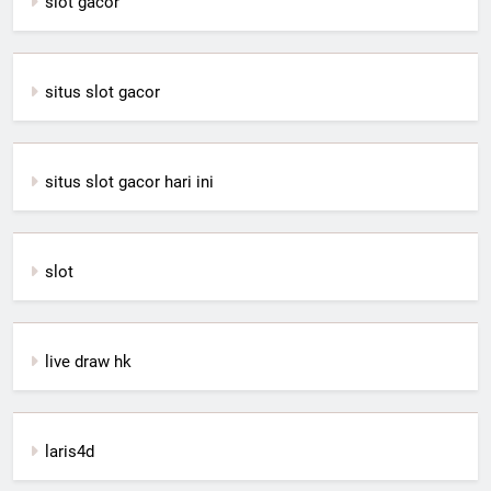
slot gacor
situs slot gacor
situs slot gacor hari ini
slot
live draw hk
laris4d