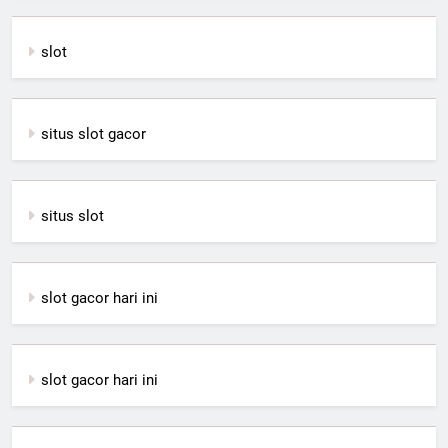
slot
situs slot gacor
situs slot
slot gacor hari ini
slot gacor hari ini