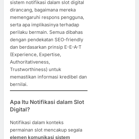
sistem notifikasi dalam slot digital
dirancang, bagaimana mereka
memengaruhi respons pengguna,
serta apa implikasinya terhadap
perilaku bermain. Semua dibahas
dengan pendekatan SEO-friendly
dan berdasarkan prinsip E-E-A-T
(Experience, Expertise,
Authoritativeness,
Trustworthiness) untuk
memastikan informasi kredibel dan
bernilai.
Apa Itu Notifikasi dalam Slot
Digital?
Notifikasi dalam konteks
permainan slot mencakup segala
elemen komunikasi sistem