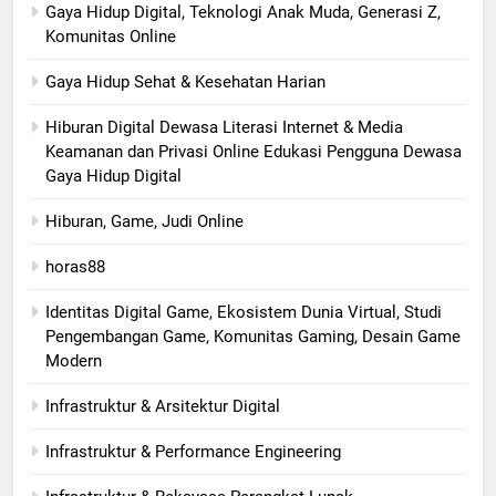
Gaya Hidup Digital, Teknologi Anak Muda, Generasi Z,
Komunitas Online
Gaya Hidup Sehat & Kesehatan Harian
Hiburan Digital Dewasa Literasi Internet & Media
Keamanan dan Privasi Online Edukasi Pengguna Dewasa
Gaya Hidup Digital
Hiburan, Game, Judi Online
horas88
Identitas Digital Game, Ekosistem Dunia Virtual, Studi
Pengembangan Game, Komunitas Gaming, Desain Game
Modern
Infrastruktur & Arsitektur Digital
Infrastruktur & Performance Engineering