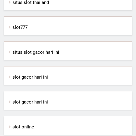
situs slot thailand
slot777
situs slot gacor hari ini
slot gacor hari ini
slot gacor hari ini
slot online