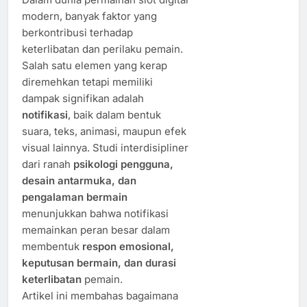
modern, banyak faktor yang
berkontribusi terhadap
keterlibatan dan perilaku pemain.
Salah satu elemen yang kerap
diremehkan tetapi memiliki
dampak signifikan adalah
notifikasi
, baik dalam bentuk
suara, teks, animasi, maupun efek
visual lainnya. Studi interdisipliner
dari ranah
psikologi pengguna,
desain antarmuka, dan
pengalaman bermain
menunjukkan bahwa notifikasi
memainkan peran besar dalam
membentuk
respon emosional,
keputusan bermain, dan durasi
keterlibatan
pemain.
Artikel ini membahas bagaimana