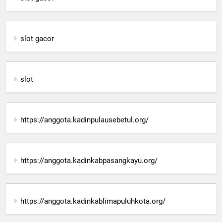
slot gacor
slot
https://anggota.kadinpulausebetul.org/
https://anggota.kadinkabpasangkayu.org/
https://anggota.kadinkablimapuluhkota.org/