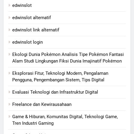
edwinslot
edwinslot alternatif
edwinslot link alternatif
edwinslot login
Ekologi Dunia Pokémon Analisis Tipe Pokémon Fantasi
Alam Studi Lingkungan Fiksi Dunia Imajinatif Pokémon
Eksplorasi Fitur, Teknologi Modern, Pengalaman
Pengguna, Pengembangan Sistem, Tips Digital
Evaluasi Teknologi dan Infrastruktur Digital
Freelance dan Kewirausahaan
Game & Hiburan, Komunitas Digital, Teknologi Game,
Tren Industri Gaming