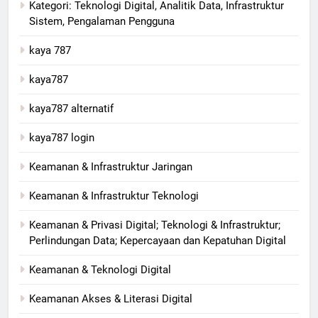
Kategori: Teknologi Digital, Analitik Data, Infrastruktur
Sistem, Pengalaman Pengguna
kaya 787
kaya787
kaya787 alternatif
kaya787 login
Keamanan & Infrastruktur Jaringan
Keamanan & Infrastruktur Teknologi
Keamanan & Privasi Digital; Teknologi & Infrastruktur;
Perlindungan Data; Kepercayaan dan Kepatuhan Digital
Keamanan & Teknologi Digital
Keamanan Akses & Literasi Digital