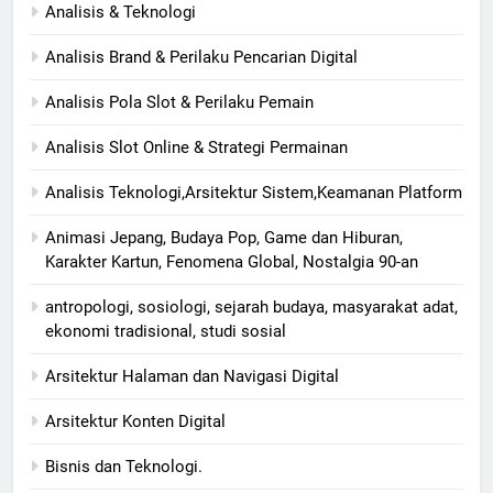
Analisis & Teknologi
Analisis Brand & Perilaku Pencarian Digital
Analisis Pola Slot & Perilaku Pemain
Analisis Slot Online & Strategi Permainan
Analisis Teknologi,Arsitektur Sistem,Keamanan Platform
Animasi Jepang, Budaya Pop, Game dan Hiburan,
Karakter Kartun, Fenomena Global, Nostalgia 90-an
antropologi, sosiologi, sejarah budaya, masyarakat adat,
ekonomi tradisional, studi sosial
Arsitektur Halaman dan Navigasi Digital
Arsitektur Konten Digital
Bisnis dan Teknologi.