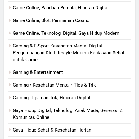
Game Online, Panduan Pemula, Hiburan Digital
Game Online, Slot, Permainan Casino
Game Online, Teknologi Digital, Gaya Hidup Modern
Gaming & E-Sport Kesehatan Mental Digital
Pengembangan Diri Lifestyle Modern Kebiasaan Sehat
untuk Gamer
Gaming & Entertainment
Gaming • Kesehatan Mental • Tips & Trik
Gaming, Tips dan Trik, Hiburan Digital
Gaya Hidup Digital, Teknologi Anak Muda, Generasi Z,
Komunitas Online
Gaya Hidup Sehat & Kesehatan Harian