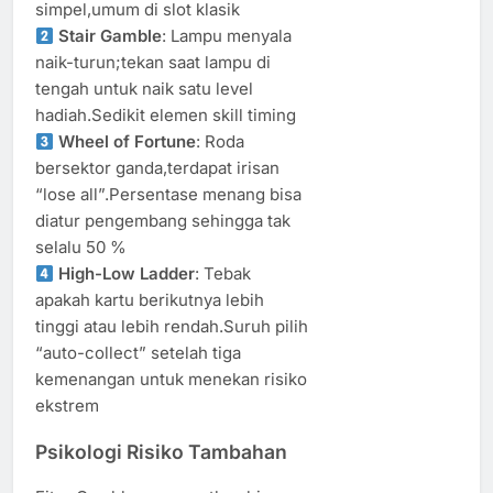
simpel,umum di slot klasik
Stair Gamble
: Lampu menyala
naik-turun;tekan saat lampu di
tengah untuk naik satu level
hadiah.Sedikit elemen skill timing
Wheel of Fortune
: Roda
bersektor ganda,terdapat irisan
“lose all”.Persentase menang bisa
diatur pengembang sehingga tak
selalu 50 %
High-Low Ladder
: Tebak
apakah kartu berikutnya lebih
tinggi atau lebih rendah.Suruh pilih
“auto-collect” setelah tiga
kemenangan untuk menekan risiko
ekstrem
Psikologi Risiko Tambahan