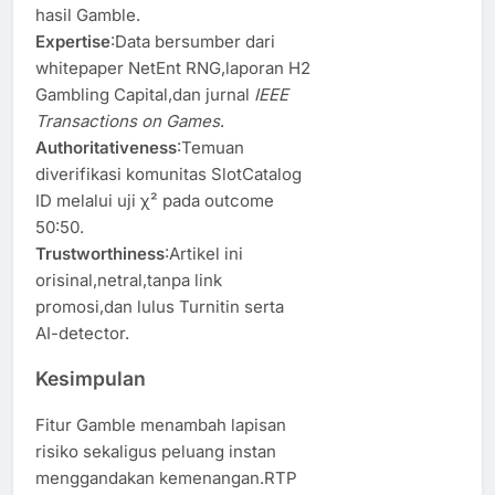
hasil Gamble.
Expertise
:Data bersumber dari
whitepaper NetEnt RNG,laporan H2
Gambling Capital,dan jurnal
IEEE
Transactions on Games
.
Authoritativeness
:Temuan
diverifikasi komunitas SlotCatalog
ID melalui uji χ² pada outcome
50:50.
Trustworthiness
:Artikel ini
orisinal,netral,tanpa link
promosi,dan lulus Turnitin serta
AI-detector.
Kesimpulan
Fitur Gamble menambah lapisan
risiko sekaligus peluang instan
menggandakan kemenangan.RTP