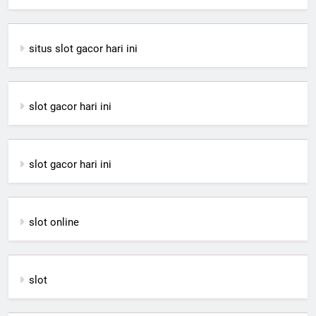
situs slot gacor hari ini
slot gacor hari ini
slot gacor hari ini
slot online
slot