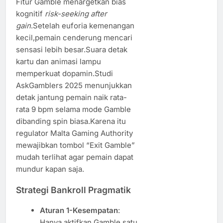
Fitur Gamble menargetkan bias
kognitif
risk-seeking after
gain
.Setelah euforia kemenangan
kecil,pemain cenderung mencari
sensasi lebih besar.Suara detak
kartu dan animasi lampu
memperkuat dopamin.Studi
AskGamblers 2025 menunjukkan
detak jantung pemain naik rata-
rata 9 bpm selama mode Gamble
dibanding spin biasa.Karena itu
regulator Malta Gaming Authority
mewajibkan tombol “Exit Gamble”
mudah terlihat agar pemain dapat
mundur kapan saja.
Strategi Bankroll Pragmatik
Aturan 1-Kesempatan
:
Hanya aktifkan Gamble satu