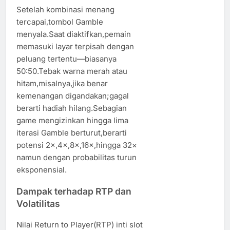
Setelah kombinasi menang
tercapai,tombol Gamble
menyala.Saat diaktifkan,pemain
memasuki layar terpisah dengan
peluang tertentu—biasanya
50:50.Tebak warna merah atau
hitam,misalnya,jika benar
kemenangan digandakan;gagal
berarti hadiah hilang.Sebagian
game mengizinkan hingga lima
iterasi Gamble berturut,berarti
potensi 2×,4×,8×,16×,hingga 32×
namun dengan probabilitas turun
eksponensial.
Dampak terhadap RTP dan
Volatilitas
Nilai Return to Player(RTP) inti slot