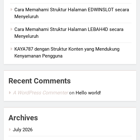
Cara Memahami Struktur Halaman EDWINSLOT secara
Menyeluruh
Cara Memahami Struktur Halaman LEBAH4D secara
Menyeluruh
KAYA787 dengan Struktur Konten yang Mendukung
Kenyamanan Pengguna
Recent Comments
A WordPress Commenter
on
Hello world!
Archives
July 2026