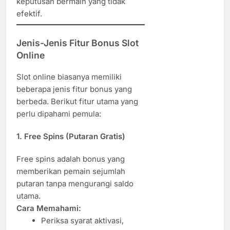
keputusan bermain yang tidak
efektif.
Jenis-Jenis Fitur Bonus Slot
Online
Slot online biasanya memiliki
beberapa jenis fitur bonus yang
berbeda. Berikut fitur utama yang
perlu dipahami pemula:
1. Free Spins (Putaran Gratis)
Free spins adalah bonus yang
memberikan pemain sejumlah
putaran tanpa mengurangi saldo
utama.
Cara Memahami:
Periksa syarat aktivasi,