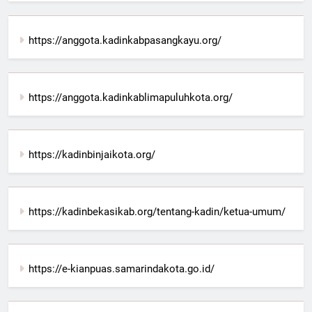
https://anggota.kadinkabpasangkayu.org/
https://anggota.kadinkablimapuluhkota.org/
https://kadinbinjaikota.org/
https://kadinbekasikab.org/tentang-kadin/ketua-umum/
https://e-kianpuas.samarindakota.go.id/