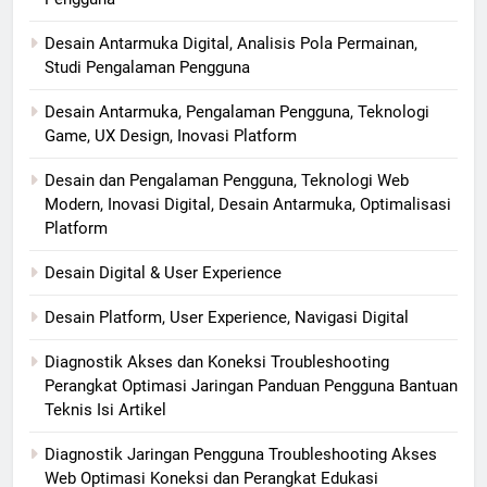
Desain Antarmuka Digital, Analisis Pola Permainan,
Studi Pengalaman Pengguna
Desain Antarmuka, Pengalaman Pengguna, Teknologi
Game, UX Design, Inovasi Platform
Desain dan Pengalaman Pengguna, Teknologi Web
Modern, Inovasi Digital, Desain Antarmuka, Optimalisasi
Platform
Desain Digital & User Experience
Desain Platform, User Experience, Navigasi Digital
Diagnostik Akses dan Koneksi Troubleshooting
Perangkat Optimasi Jaringan Panduan Pengguna Bantuan
Teknis Isi Artikel
Diagnostik Jaringan Pengguna Troubleshooting Akses
Web Optimasi Koneksi dan Perangkat Edukasi