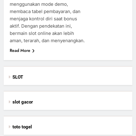
menggunakan mode demo,
membaca tabel pembayaran, dan
menjaga kontrol diri saat bonus
aktif. Dengan pendekatan ini,
bermain slot online akan lebih
aman, terarah, dan menyenangkan.
Read More
SLOT
slot gacor
toto togel