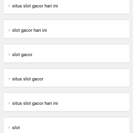
situs slot gacor hari ini
slot gacor hari ini
slot gacor
situs slot gacor
situs slot gacor hari ini
slot