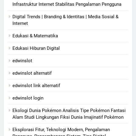
Infrastruktur Internet Stabilitas Pengalaman Pengguna
Digital Trends | Branding & Identitas | Media Sosial &
Internet
Edukasi & Matematika
Edukasi Hiburan Digital
edwinslot
edwinslot alternatif
edwinslot link alternatif
edwinslot login
Ekologi Dunia Pokémon Analisis Tipe Pokémon Fantasi
Alam Studi Lingkungan Fiksi Dunia Imajinatif Pokémon
Eksplorasi Fitur, Teknologi Modern, Pengalaman