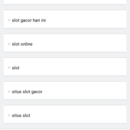
slot gacor hari ini
slot online
slot
situs slot gacor
situs slot