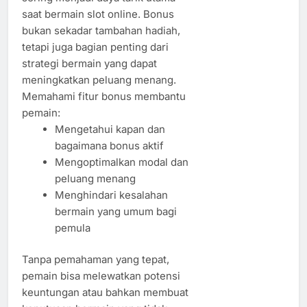
saat bermain slot online. Bonus
bukan sekadar tambahan hadiah,
tetapi juga bagian penting dari
strategi bermain yang dapat
meningkatkan peluang menang.
Memahami fitur bonus membantu
pemain:
Mengetahui kapan dan
bagaimana bonus aktif
Mengoptimalkan modal dan
peluang menang
Menghindari kesalahan
bermain yang umum bagi
pemula
Tanpa pemahaman yang tepat,
pemain bisa melewatkan potensi
keuntungan atau bahkan membuat