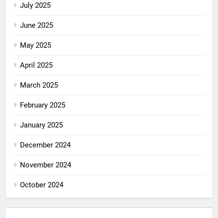
July 2025
June 2025
May 2025
April 2025
March 2025
February 2025
January 2025
December 2024
November 2024
October 2024