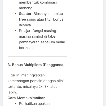
membentuk kombinasi
menang.
Scatter:
Biasanya memicu
free spins atau fitur bonus
lainnya.
Pelajari fungsi masing-
masing simbol di tabel
pembayaran sebelum mulai
bermain.
3. Bonus Multipliers (Pengganda)
Fitur ini meningkatkan
kemenangan pemain dengan nilai
tertentu, misalnya 2x, 3x, atau
lebih.
Cara Memaksimalkan:
Perhatikan apakah