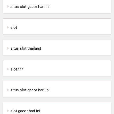
situs slot gacor hari ini
slot
situs slot thailand
slot777
situs slot gacor hari ini
slot gacor hari ini