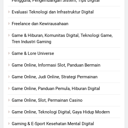
Pengguna, Pengembangan Sistem, Tips Digital
Evaluasi Teknologi dan Infrastruktur Digital
Freelance dan Kewirausahaan
Game & Hiburan, Komunitas Digital, Teknologi Game,
Tren Industri Gaming
Game & Lore Universe
Game Online, Informasi Slot, Panduan Bermain
Game Online, Judi Online, Strategi Permainan
Game Online, Panduan Pemula, Hiburan Digital
Game Online, Slot, Permainan Casino
Game Online, Teknologi Digital, Gaya Hidup Modern
Gaming & E-Sport Kesehatan Mental Digital