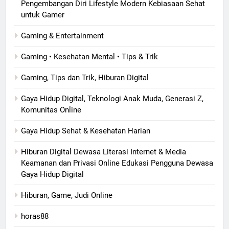
Pengembangan Diri Lifestyle Modern Kebiasaan Sehat
untuk Gamer
Gaming & Entertainment
Gaming • Kesehatan Mental • Tips & Trik
Gaming, Tips dan Trik, Hiburan Digital
Gaya Hidup Digital, Teknologi Anak Muda, Generasi Z,
Komunitas Online
Gaya Hidup Sehat & Kesehatan Harian
Hiburan Digital Dewasa Literasi Internet & Media
Keamanan dan Privasi Online Edukasi Pengguna Dewasa
Gaya Hidup Digital
Hiburan, Game, Judi Online
horas88