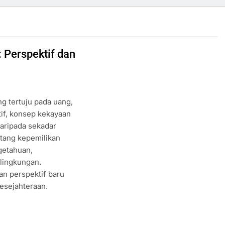
 Perspektif dan
ng tertuju pada uang,
tif, konsep kekayaan
aripada sekadar
ntang kepemilikan
getahuan,
lingkungan.
n perspektif baru
esejahteraan.