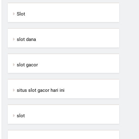
Slot
slot dana
slot gacor
situs slot gacor hari ini
slot