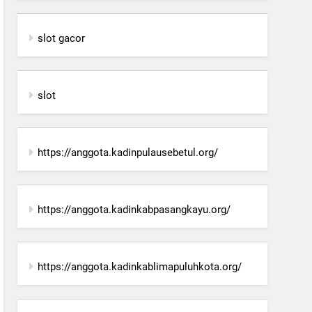
slot gacor
slot
https://anggota.kadinpulausebetul.org/
https://anggota.kadinkabpasangkayu.org/
https://anggota.kadinkablimapuluhkota.org/