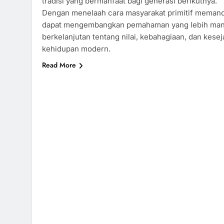
tradisi yang bermanfaat bagi generasi berikutnya.
Dengan menelaah cara masyarakat primitif memand
dapat mengembangkan pemahaman yang lebih man
berkelanjutan tentang nilai, kebahagiaan, dan kese
kehidupan modern.
Read More