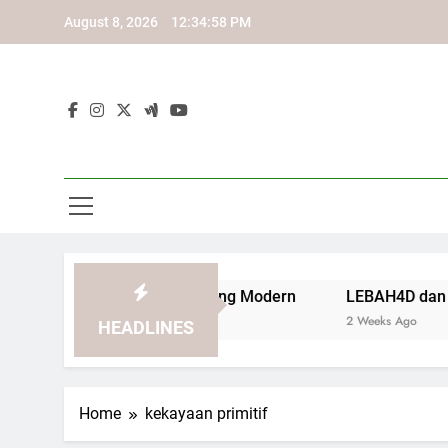
Skip
August 8, 2026
12:34:59 PM
to
content
Mez
Nikmati K
alaman Digital yang Modern
LEBAH4D dan Perkembang
2 Weeks Ago
HEADLINES
Home
kekayaan primitif