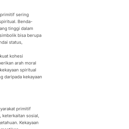
primitif sering
iritual. Benda-
yang tinggi dalam
simbolik bisa berupa
dai status,
kuat kohesi
erikan arah moral
kekayaan spiritual
ng daripada kekayaan
arakat primitif
 keterkaitan sosial,
getahuan. Kekayaan