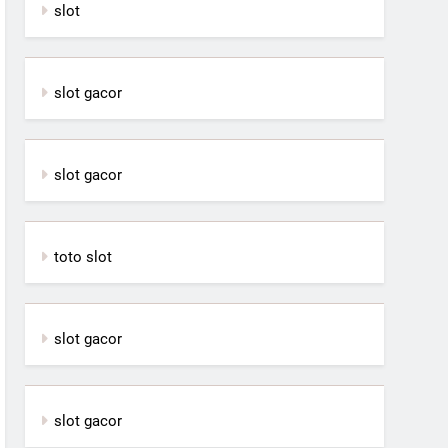
slot
slot gacor
slot gacor
toto slot
slot gacor
slot gacor