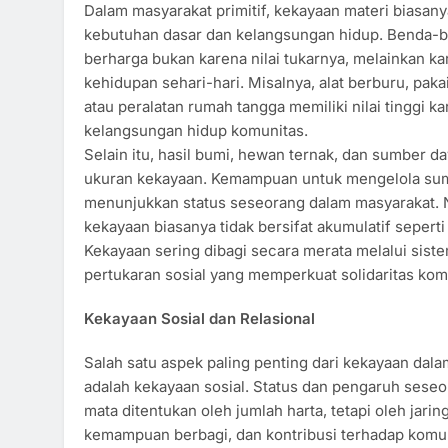
Dalam masyarakat primitif, kekayaan materi biasany
kebutuhan dasar dan kelangsungan hidup. Benda-
berharga bukan karena nilai tukarnya, melainkan k
kehidupan sehari-hari. Misalnya, alat berburu, pakai
atau peralatan rumah tangga memiliki nilai tinggi
kelangsungan hidup komunitas.
Selain itu, hasil bumi, hewan ternak, dan sumber da
ukuran kekayaan. Kemampuan untuk mengelola sum
menunjukkan status seseorang dalam masyarakat. N
kekayaan biasanya tidak bersifat akumulatif sepert
Kekayaan sering dibagi secara merata melalui sistem
pertukaran sosial yang memperkuat solidaritas kom
Kekayaan Sosial dan Relasional
Salah satu aspek paling penting dari kekayaan dala
adalah kekayaan sosial. Status dan pengaruh seseo
mata ditentukan oleh jumlah harta, tetapi oleh jari
kemampuan berbagi, dan kontribusi terhadap komun