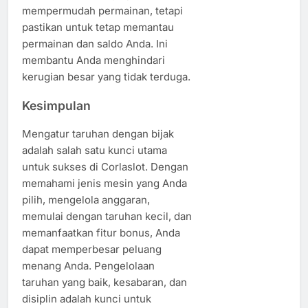
mempermudah permainan, tetapi
pastikan untuk tetap memantau
permainan dan saldo Anda. Ini
membantu Anda menghindari
kerugian besar yang tidak terduga.
Kesimpulan
Mengatur taruhan dengan bijak
adalah salah satu kunci utama
untuk sukses di Corlaslot. Dengan
memahami jenis mesin yang Anda
pilih, mengelola anggaran,
memulai dengan taruhan kecil, dan
memanfaatkan fitur bonus, Anda
dapat memperbesar peluang
menang Anda. Pengelolaan
taruhan yang baik, kesabaran, dan
disiplin adalah kunci untuk