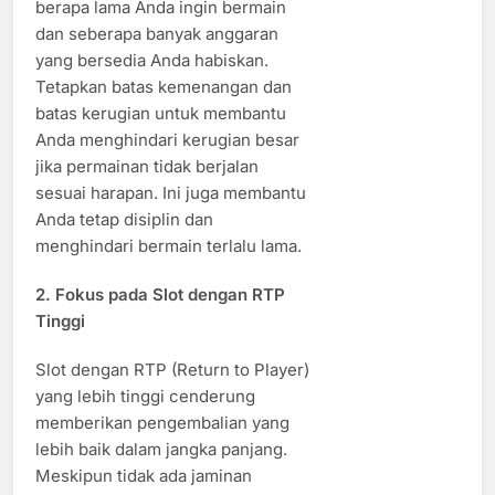
berapa lama Anda ingin bermain
dan seberapa banyak anggaran
yang bersedia Anda habiskan.
Tetapkan batas kemenangan dan
batas kerugian untuk membantu
Anda menghindari kerugian besar
jika permainan tidak berjalan
sesuai harapan. Ini juga membantu
Anda tetap disiplin dan
menghindari bermain terlalu lama.
2. Fokus pada Slot dengan RTP
Tinggi
Slot dengan RTP (Return to Player)
yang lebih tinggi cenderung
memberikan pengembalian yang
lebih baik dalam jangka panjang.
Meskipun tidak ada jaminan