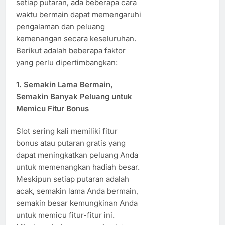
setiap putaran, ada beberapa cara
waktu bermain dapat memengaruhi
pengalaman dan peluang
kemenangan secara keseluruhan.
Berikut adalah beberapa faktor
yang perlu dipertimbangkan:
1. Semakin Lama Bermain,
Semakin Banyak Peluang untuk
Memicu Fitur Bonus
Slot sering kali memiliki fitur
bonus atau putaran gratis yang
dapat meningkatkan peluang Anda
untuk memenangkan hadiah besar.
Meskipun setiap putaran adalah
acak, semakin lama Anda bermain,
semakin besar kemungkinan Anda
untuk memicu fitur-fitur ini.