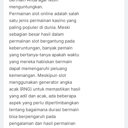
menguntungkan.
Permainan slot online adalah salah
satu jenis permainan kasino yang
paling populer di dunia. Meski
sebagian besar hasil dalam
permainan slot bergantung pada
keberuntungan, banyak pemain
yang bertanya-tanya apakah waktu
yang mereka habiskan bermain
dapat memengaruhi peluang
kemenangan. Meskipun slot
menggunakan generator angka
acak (RNG) untuk memastikan hasil
yang adil dan acak, ada beberapa
aspek yang perlu dipertimbangkan
tentang bagaimana durasi bermain
bisa berpengaruh pada
pengalaman dan hasil permainan