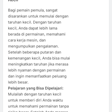
Bagi pemain pemula, sangat
disarankan untuk memulai dengan
taruhan kecil. Dengan taruhan
kecil, Anda dapat lebih lama
berada di permainan, memahami
cara kerja mesin, dan
mengumpulkan pengalaman.
Setelah beberapa putaran dan
kemenangan kecil, Anda bisa mulai
meningkatkan taruhan jika merasa
lebih nyaman dengan permainan
dan ingin memanfaatkan peluang
lebih besar.
Pelajaran yang Bisa Dipelajari:
Mulailah dengan taruhan kecil
untuk memberi diri Anda waktu
untuk memahami permainan tanpa