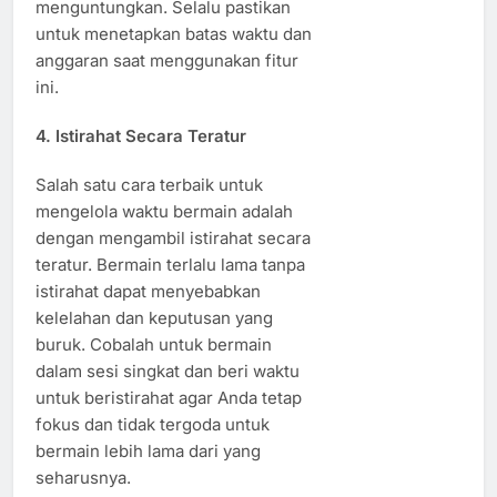
menguntungkan. Selalu pastikan
untuk menetapkan batas waktu dan
anggaran saat menggunakan fitur
ini.
4. Istirahat Secara Teratur
Salah satu cara terbaik untuk
mengelola waktu bermain adalah
dengan mengambil istirahat secara
teratur. Bermain terlalu lama tanpa
istirahat dapat menyebabkan
kelelahan dan keputusan yang
buruk. Cobalah untuk bermain
dalam sesi singkat dan beri waktu
untuk beristirahat agar Anda tetap
fokus dan tidak tergoda untuk
bermain lebih lama dari yang
seharusnya.