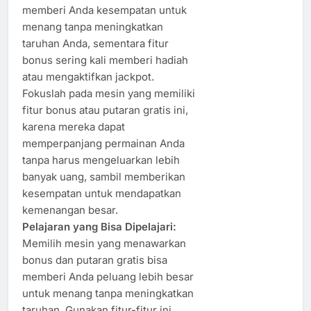
memberi Anda kesempatan untuk
menang tanpa meningkatkan
taruhan Anda, sementara fitur
bonus sering kali memberi hadiah
atau mengaktifkan jackpot.
Fokuslah pada mesin yang memiliki
fitur bonus atau putaran gratis ini,
karena mereka dapat
memperpanjang permainan Anda
tanpa harus mengeluarkan lebih
banyak uang, sambil memberikan
kesempatan untuk mendapatkan
kemenangan besar.
Pelajaran yang Bisa Dipelajari:
Memilih mesin yang menawarkan
bonus dan putaran gratis bisa
memberi Anda peluang lebih besar
untuk menang tanpa meningkatkan
taruhan. Gunakan fitur-fitur ini