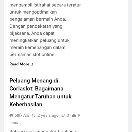
mengambil istirahat secara teratur
untuk mengoptimalkan
pengalaman bermain Anda.
Dengan pendekatan yang
bijaksana, Anda dapat
meningkatkan peluang untuk
meraih kemenangan dalam
permainan slot online.
Read More
Peluang Menang di
Corlaslot: Bagaimana
Mengatur Taruhan untuk
Keberhasilan
58f77c6
2 years ago
0
9
mins
Pelajari cara mengatur taruhan di