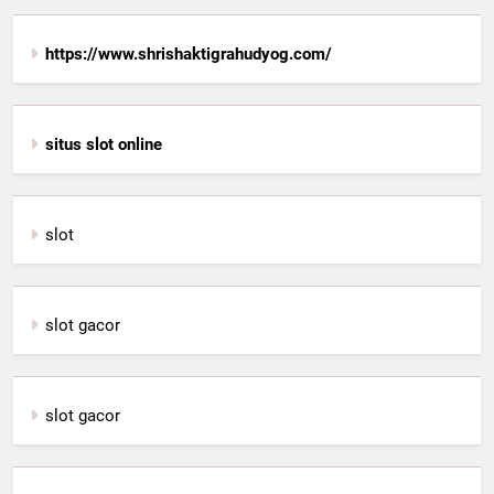
https://www.shrishaktigrahudyog.com/
situs slot online
slot
slot gacor
slot gacor