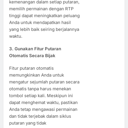
kemenangan dalam setiap putaran,
memilih permainan dengan RTP
tinggi dapat meningkatkan peluang
Anda untuk mendapatkan hasil
yang lebih baik seiring berjalannya
waktu.
3. Gunakan Fitur Putaran
Otomatis Secara Bijak
Fitur putaran otomatis
memungkinkan Anda untuk
mengatur sejumlah putaran secara
otomatis tanpa harus menekan
tombol setiap kali. Meskipun ini
dapat menghemat waktu, pastikan
Anda tetap mengawasi permainan
dan tidak terjebak dalam siklus
putaran yang tidak