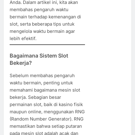
Anda. Dalam artikel ini, kita akan
membahas pengaruh waktu
bermain terhadap kemenangan di
slot, serta beberapa tips untuk
mengelola waktu bermain agar
lebih efektif.
Bagaimana Sistem Slot
Bekerja?
Sebelum membahas pengaruh
waktu bermain, penting untuk
memahami bagaimana mesin slot
bekerja. Sebagian besar
permainan slot, baik di kasino fisik
maupun online, menggunakan RNG
(Random Number Generator). RNG
memastikan bahwa setiap putaran
pada mesin slot adalah acak dan