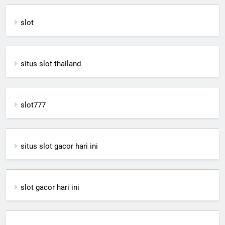
slot
situs slot thailand
slot777
situs slot gacor hari ini
slot gacor hari ini