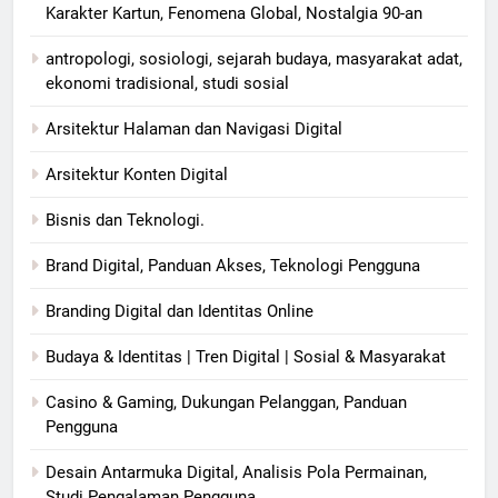
Karakter Kartun, Fenomena Global, Nostalgia 90-an
antropologi, sosiologi, sejarah budaya, masyarakat adat,
ekonomi tradisional, studi sosial
Arsitektur Halaman dan Navigasi Digital
Arsitektur Konten Digital
Bisnis dan Teknologi.
Brand Digital, Panduan Akses, Teknologi Pengguna
Branding Digital dan Identitas Online
Budaya & Identitas | Tren Digital | Sosial & Masyarakat
Casino & Gaming, Dukungan Pelanggan, Panduan
Pengguna
Desain Antarmuka Digital, Analisis Pola Permainan,
Studi Pengalaman Pengguna