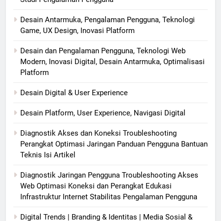
Desain Antarmuka, Pengalaman Pengguna, Teknologi
Game, UX Design, Inovasi Platform
Desain dan Pengalaman Pengguna, Teknologi Web
Modern, Inovasi Digital, Desain Antarmuka, Optimalisasi
Platform
Desain Digital & User Experience
Desain Platform, User Experience, Navigasi Digital
Diagnostik Akses dan Koneksi Troubleshooting
Perangkat Optimasi Jaringan Panduan Pengguna Bantuan
Teknis Isi Artikel
Diagnostik Jaringan Pengguna Troubleshooting Akses
Web Optimasi Koneksi dan Perangkat Edukasi
Infrastruktur Internet Stabilitas Pengalaman Pengguna
Digital Trends | Branding & Identitas | Media Sosial &