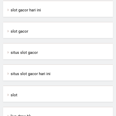
slot gacor hari ini
slot gacor
situs slot gacor
situs slot gacor hari ini
slot