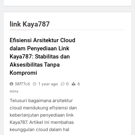
link Kaya787
Efisiensi Arsitektur Cloud
dalam Penyediaan Link
Kaya787: Stabilitas dan
Aksesibilitas Tanpa
Kompromi
58f77c6
1 year ago
0
6
mins
Telusuri bagaimana arsitektur
cloud mendukung efisiensi dan
keberlanjutan penyediaan link
Kaya787. Artikel ini membahas
keunggulan cloud dalam hal