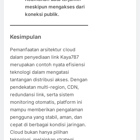
meskipun mengakses dari
koneksi publik.
Kesimpulan
Pemanfaatan arsitektur cloud
dalam penyediaan link Kaya787
merupakan contoh nyata efisiensi
teknologi dalam mengatasi
tantangan distribusi akses. Dengan
pendekatan multi-region, CDN,
redundansi link, serta sistem
monitoring otomatis, platform ini
mampu memberikan pengalaman
pengguna yang stabil, aman, dan
cepat di berbagai kondisi jaringan.
Cloud bukan hanya pilihan
teknologi, melainkan strategi