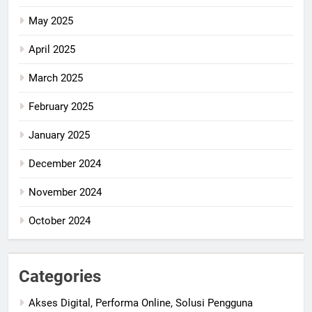
May 2025
April 2025
March 2025
February 2025
January 2025
December 2024
November 2024
October 2024
Categories
Akses Digital, Performa Online, Solusi Pengguna