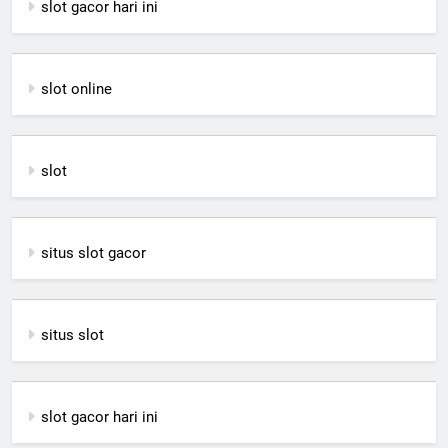
slot gacor hari ini
slot online
slot
situs slot gacor
situs slot
slot gacor hari ini