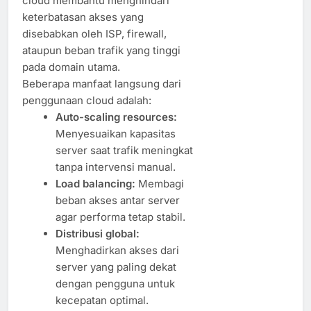
cloud membantu menghindari
keterbatasan akses yang
disebabkan oleh ISP, firewall,
ataupun beban trafik yang tinggi
pada domain utama.
Beberapa manfaat langsung dari
penggunaan cloud adalah:
Auto-scaling resources:
Menyesuaikan kapasitas
server saat trafik meningkat
tanpa intervensi manual.
Load balancing:
Membagi
beban akses antar server
agar performa tetap stabil.
Distribusi global:
Menghadirkan akses dari
server yang paling dekat
dengan pengguna untuk
kecepatan optimal.