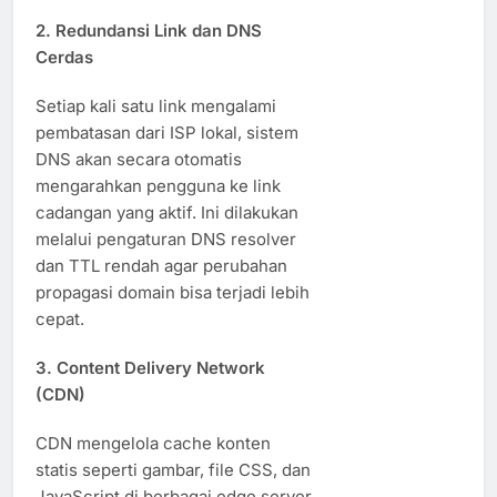
2.
Redundansi Link dan DNS
Cerdas
Setiap kali satu link mengalami
pembatasan dari ISP lokal, sistem
DNS akan secara otomatis
mengarahkan pengguna ke link
cadangan yang aktif. Ini dilakukan
melalui pengaturan DNS resolver
dan TTL rendah agar perubahan
propagasi domain bisa terjadi lebih
cepat.
3.
Content Delivery Network
(CDN)
CDN mengelola cache konten
statis seperti gambar, file CSS, dan
JavaScript di berbagai edge server